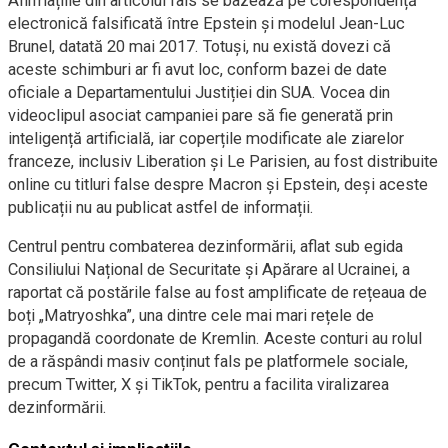
Afirmațiile din articolul fals se bazează pe corespondență
electronică falsificată între Epstein și modelul Jean-Luc
Brunel, datată 20 mai 2017. Totuși, nu există dovezi că
aceste schimburi ar fi avut loc, conform bazei de date
oficiale a Departamentului Justiției din SUA. Vocea din
videoclipul asociat campaniei pare să fie generată prin
inteligență artificială, iar coperțile modificate ale ziarelor
franceze, inclusiv Liberation și Le Parisien, au fost distribuite
online cu titluri false despre Macron și Epstein, deși aceste
publicații nu au publicat astfel de informații.
Centrul pentru combaterea dezinformării, aflat sub egida
Consiliului Național de Securitate și Apărare al Ucrainei, a
raportat că postările false au fost amplificate de rețeaua de
boți „Matryoshka”, una dintre cele mai mari rețele de
propagandă coordonate de Kremlin. Aceste conturi au rolul
de a răspândi masiv conținut fals pe platformele sociale,
precum Twitter, X și TikTok, pentru a facilita viralizarea
dezinformării.