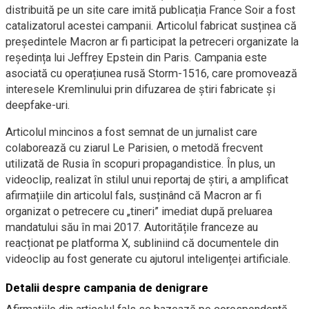
distribuită pe un site care imită publicația France Soir a fost
catalizatorul acestei campanii. Articolul fabricat susținea că
președintele Macron ar fi participat la petreceri organizate la
reședința lui Jeffrey Epstein din Paris. Campania este
asociată cu operațiunea rusă Storm-1516, care promovează
interesele Kremlinului prin difuzarea de știri fabricate și
deepfake-uri.
Articolul mincinos a fost semnat de un jurnalist care
colaborează cu ziarul Le Parisien, o metodă frecvent
utilizată de Rusia în scopuri propagandistice. În plus, un
videoclip, realizat în stilul unui reportaj de știri, a amplificat
afirmațiile din articolul fals, susținând că Macron ar fi
organizat o petrecere cu „tineri” imediat după preluarea
mandatului său în mai 2017. Autoritățile franceze au
reacționat pe platforma X, subliniind că documentele din
videoclip au fost generate cu ajutorul inteligenței artificiale.
Detalii despre campania de denigrare