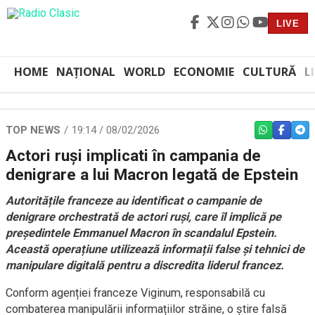
LIVE
HOME
NAȚIONAL
WORLD
ECONOMIE
CULTURĂ
L
TOP NEWS
19:14 / 08/02/2026
WHATSAPP
FACEBO
TEL
Actori ruși implicati în campania de
denigrare a lui Macron legată de Epstein
Autoritățile franceze au identificat o campanie de
denigrare orchestrată de actori ruși, care îl implică pe
președintele Emmanuel Macron în scandalul Epstein.
Această operațiune utilizează informații false și tehnici de
manipulare digitală pentru a discredita liderul francez.
Conform agenției franceze Viginum, responsabilă cu
combaterea manipulării informațiilor străine, o știre falsă