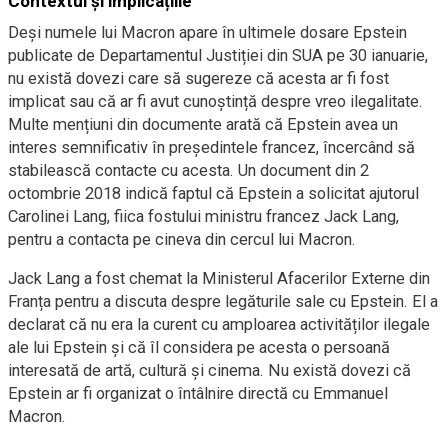
Contextul și implicațiile
Deși numele lui Macron apare în ultimele dosare Epstein
publicate de Departamentul Justiției din SUA pe 30 ianuarie,
nu există dovezi care să sugereze că acesta ar fi fost
implicat sau că ar fi avut cunoștință despre vreo ilegalitate.
Multe mențiuni din documente arată că Epstein avea un
interes semnificativ în președintele francez, încercând să
stabilească contacte cu acesta. Un document din 2
octombrie 2018 indică faptul că Epstein a solicitat ajutorul
Carolinei Lang, fiica fostului ministru francez Jack Lang,
pentru a contacta pe cineva din cercul lui Macron.
Jack Lang a fost chemat la Ministerul Afacerilor Externe din
Franța pentru a discuta despre legăturile sale cu Epstein. El a
declarat că nu era la curent cu amploarea activităților ilegale
ale lui Epstein și că îl considera pe acesta o persoană
interesată de artă, cultură și cinema. Nu există dovezi că
Epstein ar fi organizat o întâlnire directă cu Emmanuel
Macron.