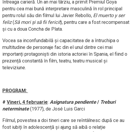
întreaga carieră. Un an mai târziu, a primit Premiul Goya
pentru cea mai bună interpretare masculină în rol principal
pentru rolul său din filmul lui Javier Rebollo,
El muerto y ser
feliz
(
Să mori și să fii fericit
), pentru care a fost recompensat
și cu a doua Concha de Plata.
Vocea sa inconfundabilă și capacitatea de a întruchipa o
multitudine de personaje fac din el unul dintre cei mai
importanți protagoniști din istoria actoriei în Spania, el fiind o
prezență constantă în film, teatru, teatru musical și
televiziune.
PROGRAM:
#
Vineri, 4 februarie
:
Asignatura pendiente
/
Treburi
neterminate
(1977), de José Luis Garci
Filmul, povestea a doi tineri care se reîntâlnesc după ce au
fost iubiți în adolescență și ajung să aibă o relație