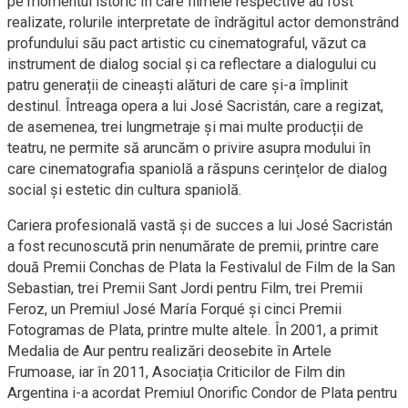
pe momentul istoric în care filmele respective au fost
realizate, rolurile interpretate de îndrăgitul actor demonstrând
profundului său pact artistic cu cinematograful, văzut ca
instrument de dialog social și ca reflectare a dialogului cu
patru generații de cineaști alături de care și-a împlinit
destinul. Întreaga opera a lui José Sacristán, care a regizat,
de asemenea, trei lungmetraje și mai multe producții de
teatru, ne permite să aruncăm o privire asupra modului în
care cinematografia spaniolă a răspuns cerințelor de dialog
social și estetic din cultura spaniolă.
Cariera profesională vastă și de succes a lui José Sacristán
a fost recunoscută prin nenumărate de premii, printre care
două Premii Conchas de Plata la Festivalul de Film de la San
Sebastian, trei Premii Sant Jordi pentru Film, trei Premii
Feroz, un Premiul José María Forqué și cinci Premii
Fotogramas de Plata, printre multe altele. În 2001, a primit
Medalia de Aur pentru realizări deosebite în Artele
Frumoase, iar în 2011, Asociația Criticilor de Film din
Argentina i-a acordat Premiul Onorific Condor de Plata pentru