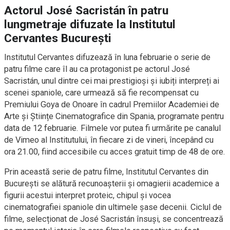
Actorul José Sacristán în patru
lungmetraje difuzate la Institutul
Cervantes București
Institutul Cervantes difuzează în luna februarie o serie de
patru filme care îl au ca protagonist pe actorul José
Sacristán, unul dintre cei mai prestigioși și iubiți interpreți ai
scenei spaniole, care urmează să fie recompensat cu
Premiului Goya de Onoare în cadrul Premiilor Academiei de
Arte și Științe Cinematografice din Spania, programate pentru
data de 12 februarie. Filmele vor putea fi urmărite pe canalul
de Vimeo al Institutului, în fiecare zi de vineri, începând cu
ora 21.00, fiind accesibile cu acces gratuit timp de 48 de ore.
Prin această serie de patru filme, Institutul Cervantes din
București se alătură recunoașterii și omagierii academice a
figurii acestui interpret proteic, chipul și vocea
cinematografiei spaniole din ultimele șase decenii. Ciclul de
filme, selecționat de José Sacristán însuși, se concentrează