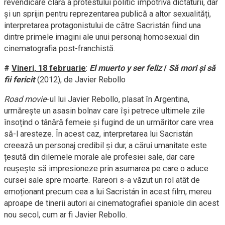
revendicare clară a protestului politic împotriva dictaturii, dar
și un sprijin pentru reprezentarea publică a altor sexualități,
interpretarea protagonistului de către Sacristán fiind una
dintre primele imagini ale unui personaj homosexual din
cinematografia post-franchistă.
#
Vineri, 18 februarie
:
El muerto y ser feliz
/
Să mori și să
fii fericit
(2012), de Javier Rebollo
Road movie
-ul lui Javier Rebollo, plasat în Argentina,
urmărește un asasin bolnav care își petrece ultimele zile
însoțind o tânără femeie și fugind de un urmăritor care vrea
să-l aresteze. În acest caz, interpretarea lui Sacristán
creează un personaj credibil și dur, a cărui umanitate este
țesută din dilemele morale ale profesiei sale, dar care
reușește să impresioneze prin asumarea pe care o aduce
cursei sale spre moarte. Rareori s-a văzut un rol atât de
emoționant precum cea a lui Sacristán în acest film, mereu
aproape de tinerii autori ai cinematografiei spaniole din acest
nou secol, cum ar fi Javier Rebollo.