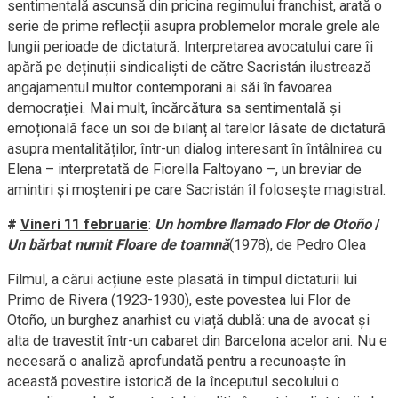
sentimentală ascunsă din pricina regimului franchist, arată o
serie de prime reflecții asupra problemelor morale grele ale
lungii perioade de dictatură. Interpretarea avocatului care îi
apără pe deținuții sindicaliști de către Sacristán ilustrează
angajamentul multor contemporani ai săi în favoarea
democrației. Mai mult, încărcătura sa sentimentală și
emoțională face un soi de bilanț al tarelor lăsate de dictatură
asupra mentalităților, într-un dialog interesant în întâlnirea cu
Elena – interpretată de Fiorella Faltoyano –, un breviar de
amintiri și moșteniri pe care Sacristán îl folosește magistral.
#
Vineri 11 februarie
:
Un hombre llamado Flor de Otoño
/
Un bărbat numit Floare de toamnă
(1978), de Pedro Olea
Filmul, a cărui acțiune este plasată în timpul dictaturii lui
Primo de Rivera (1923-1930), este povestea lui Flor de
Otoño, un burghez anarhist cu viață dublă: una de avocat și
alta de travestit într-un cabaret din Barcelona acelor ani. Nu e
necesară o analiză aprofundată pentru a recunoaște în
această povestire istorică de la începutul secolului o