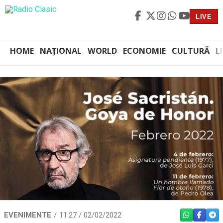
LIVE
HOME
NAȚIONAL
WORLD
ECONOMIE
CULTURĂ
L
EVENIMENTE
11:27 / 02/02/2022
WHATSAPP
FACEBO
TEL