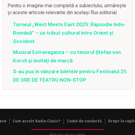
Pentru o imagine mai completă a subiectului, urmărește
și aceste articole relevante din același flux editorial.
Turneul „West Meets East 2025: Rapsodie Indo-
Română” – un tribut cultural între Orient și
Occident
Musical Extravaganza – cu tenorul Ștefan von
Korch și invitați de marcă
S-au pus în vânzare biletele pentru Festivalul 25
DE ORE DE TEATRU NON-STOP
tate
Cum ascult Radio Clasic?
Codul de conduită
Drept la repli