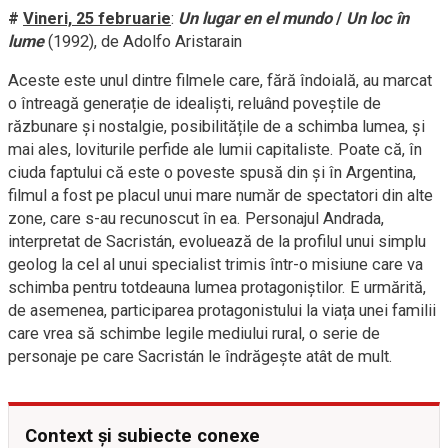
#
Vineri, 25 februarie
:
Un lugar en el mundo
/
Un loc în
lume
(1992), de Adolfo Aristarain
Aceste este unul dintre filmele care, fără îndoială, au marcat
o întreagă generație de idealiști, reluând poveștile de
răzbunare și nostalgie, posibilitățile de a schimba lumea, și
mai ales, loviturile perfide ale lumii capitaliste. Poate că, în
ciuda faptului că este o poveste spusă din și în Argentina,
filmul a fost pe placul unui mare număr de spectatori din alte
zone, care s-au recunoscut în ea. Personajul Andrada,
interpretat de Sacristán, evoluează de la profilul unui simplu
geolog la cel al unui specialist trimis într-o misiune care va
schimba pentru totdeauna lumea protagoniștilor. E urmărită,
de asemenea, participarea protagonistului la viața unei familii
care vrea să schimbe legile mediului rural, o serie de
personaje pe care Sacristán le îndrăgește atât de mult.
Context și subiecte conexe