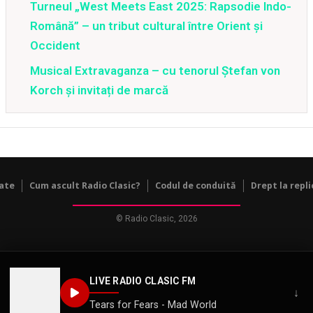
Turneul „West Meets East 2025: Rapsodie Indo-
Română” – un tribut cultural între Orient și
Occident
Musical Extravaganza – cu tenorul Ștefan von
Korch și invitați de marcă
tate
Cum ascult Radio Clasic?
Codul de conduită
Drept la repli
© Radio Clasic, 2026
LIVE RADIO CLASIC FM
↓
Tears for Fears - Mad World