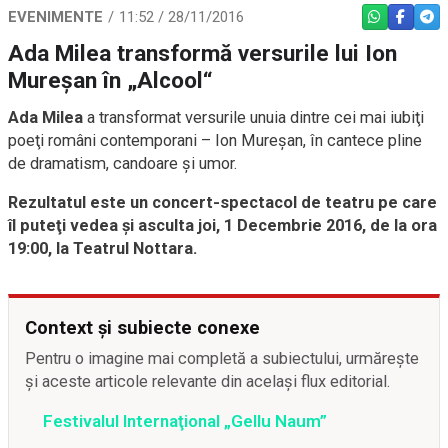
EVENIMENTE
11:52 / 28/11/2016
WHATSAPP
FACEBO
TEL
Ada Milea transformă versurile lui Ion
Mureşan în „Alcool“
Ada Milea
a transformat versurile unuia dintre cei mai iubiţi
poeţi români contemporani – Ion Mureşan, în cantece pline
de dramatism, candoare şi umor.
Rezultatul este un concert-spectacol de teatru pe care
îl puteţi vedea şi asculta joi, 1 Decembrie 2016, de la ora
19:00, la Teatrul Nottara.
Context și subiecte conexe
Pentru o imagine mai completă a subiectului, urmărește
și aceste articole relevante din același flux editorial.
Festivalul Internaţional „Gellu Naum”