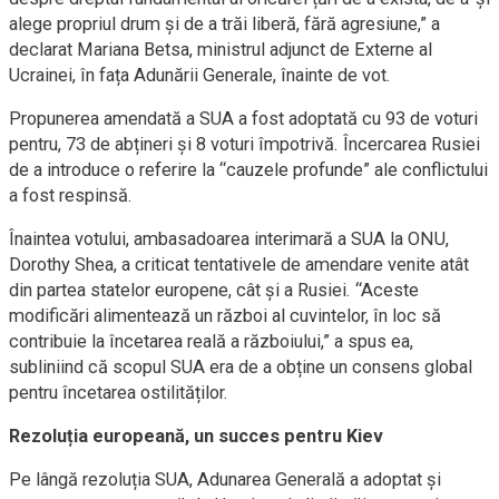
alege propriul drum și de a trăi liberă, fără agresiune,” a
declarat Mariana Betsa, ministrul adjunct de Externe al
Ucrainei, în fața Adunării Generale, înainte de vot.
Propunerea amendată a SUA a fost adoptată cu 93 de voturi
pentru, 73 de abțineri și 8 voturi împotrivă. Încercarea Rusiei
de a introduce o referire la “cauzele profunde” ale conflictului
a fost respinsă.
Înaintea votului, ambasadoarea interimară a SUA la ONU,
Dorothy Shea, a criticat tentativele de amendare venite atât
din partea statelor europene, cât și a Rusiei. “Aceste
modificări alimentează un război al cuvintelor, în loc să
contribuie la încetarea reală a războiului,” a spus ea,
subliniind că scopul SUA era de a obține un consens global
pentru încetarea ostilităților.
Rezoluția europeană, un succes pentru Kiev
Pe lângă rezoluția SUA, Adunarea Generală a adoptat și