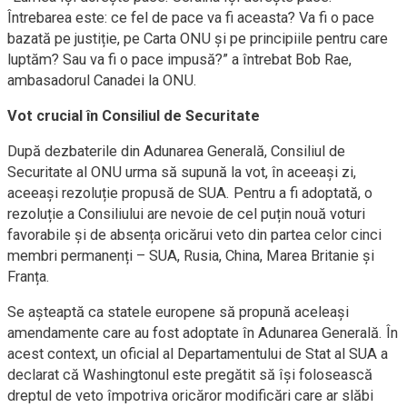
Întrebarea este: ce fel de pace va fi aceasta? Va fi o pace
bazată pe justiție, pe Carta ONU și pe principiile pentru care
luptăm? Sau va fi o pace impusă?” a întrebat Bob Rae,
ambasadorul Canadei la ONU.
Vot crucial în Consiliul de Securitate
După dezbaterile din Adunarea Generală, Consiliul de
Securitate al ONU urma să supună la vot, în aceeași zi,
aceeași rezoluție propusă de SUA. Pentru a fi adoptată, o
rezoluție a Consiliului are nevoie de cel puțin nouă voturi
favorabile și de absența oricărui veto din partea celor cinci
membri permanenți – SUA, Rusia, China, Marea Britanie și
Franța.
Se așteaptă ca statele europene să propună aceleași
amendamente care au fost adoptate în Adunarea Generală. În
acest context, un oficial al Departamentului de Stat al SUA a
declarat că Washingtonul este pregătit să își folosească
dreptul de veto împotriva oricăror modificări care ar slăbi