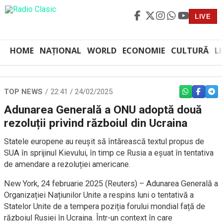
LIVE
HOME
NAȚIONAL
WORLD
ECONOMIE
CULTURĂ
L
TOP NEWS
22:41 / 24/02/2025
WHATSAPP
FACEBO
TEL
Adunarea Generală a ONU adoptă două
rezoluții privind războiul din Ucraina
Statele europene au reușit să întărească textul propus de
SUA în sprijinul Kievului, în timp ce Rusia a eșuat în tentativa
de amendare a rezoluției americane.
New York, 24 februarie 2025 (Reuters) – Adunarea Generală a
Organizației Națiunilor Unite a respins luni o tentativă a
Statelor Unite de a tempera poziția forului mondial față de
războiul Rusiei în Ucraina. Într-un context în care