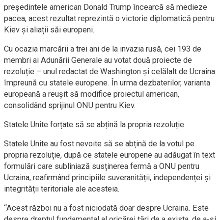
președintele american Donald Trump încearcă să medieze
pacea, acest rezultat reprezintă o victorie diplomatică pentru
Kiev și aliații săi europeni.
Cu ocazia marcării a trei ani de la invazia rusă, cei 193 de
membri ai Adunării Generale au votat două proiecte de
rezoluție – unul redactat de Washington și celălalt de Ucraina
împreună cu statele europene. În urma dezbaterilor, varianta
europeană a reușit să modifice proiectul american,
consolidând sprijinul ONU pentru Kiev.
Statele Unite forțate să se abțină la propria rezoluție
Statele Unite au fost nevoite să se abțină de la votul pe
propria rezoluție, după ce statele europene au adăugat în text
formulări care subliniază susținerea fermă a ONU pentru
Ucraina, reafirmând principiile suveranității, independenței și
integrității teritoriale ale acesteia.
“Acest război nu a fost niciodată doar despre Ucraina. Este
despre dreptul fundamental al oricărei țări de a exista, de a-și