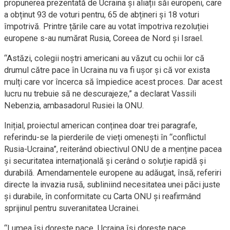
propunerea prezentată de Ucraina și aliații săi europeni, care
a obținut 93 de voturi pentru, 65 de abțineri și 18 voturi
împotrivă. Printre țările care au votat împotriva rezoluției
europene s-au numărat Rusia, Coreea de Nord și Israel.
“Astăzi, colegii noștri americani au văzut cu ochii lor că
drumul către pace în Ucraina nu va fi ușor și că vor exista
mulți care vor încerca să împiedice acest proces. Dar acest
lucru nu trebuie să ne descurajeze,” a declarat Vassili
Nebenzia, ambasadorul Rusiei la ONU.
Inițial, proiectul american conținea doar trei paragrafe,
referindu-se la pierderile de vieți omenești în “conflictul
Rusia-Ucraina”, reiterând obiectivul ONU de a menține pacea
și securitatea internațională și cerând o soluție rapidă și
durabilă. Amendamentele europene au adăugat, însă, referiri
directe la invazia rusă, subliniind necesitatea unei păci juste
și durabile, în conformitate cu Carta ONU și reafirmând
sprijinul pentru suveranitatea Ucrainei.
“Lumea își dorește pace. Ucraina își dorește pace.