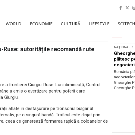
WORLD
ECONOMIE
CULTURĂ
LIFESTYLE
SCITECH
NAȚIONAL
iu-Ruse: autoritățile recomandă rute
Gheorghe
plătesc p
negocieri
România plă
negocierilor
Gheorghe Pi
ere a frontierei Giurgiu-Ruse. Luni dimineață, Centrul
Gheorghe Pi
omâne a emis o avertizare pentru șoferii care
a Giurgiu.
ații aflate în desfășurare pe tronsonul bulgar al
ernativ, pe o singură bandă. Traficul este dirijat prin
ere, ceea ce generează formarea rapidă a coloanelor de