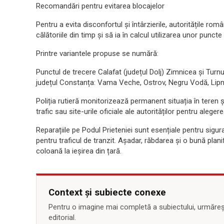
Recomandări pentru evitarea blocajelor
Pentru a evita disconfortul și întârzierile, autoritățile r
călătoriile din timp și să ia în calcul utilizarea unor puncte
Printre variantele propuse se numără:
Punctul de trecere Calafat (județul Dolj) Zimnicea și Tur
județul Constanța: Vama Veche, Ostrov, Negru Vodă, Lipn
Poliția rutieră monitorizează permanent situația în teren ș
trafic sau site-urile oficiale ale autorităților pentru aleger
Reparațiile pe Podul Prieteniei sunt esențiale pentru sigur
pentru traficul de tranzit. Așadar, răbdarea și o bună plani
coloană la ieșirea din țară.
Context și subiecte conexe
Pentru o imagine mai completă a subiectului, urmărește
editorial.