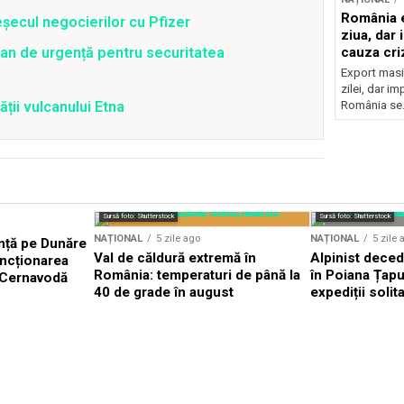
România e
șecul negocierilor cu Pfizer
ziua, dar 
an de urgență pentru securitatea
cauza cri
Export masiv
zilei, dar i
ății vulcanului Etna
România se.
Sursă foto: Shutterstock
Sursă foto: Shutterstock
NAȚIONAL
5 zile ago
NAȚIONAL
5 zile 
nță pe Dunăre
Val de căldură extremă în
Alpinist dece
uncționarea
România: temperaturi de până la
în Poiana Țapul
a Cernavodă
40 de grade în august
expediții solit