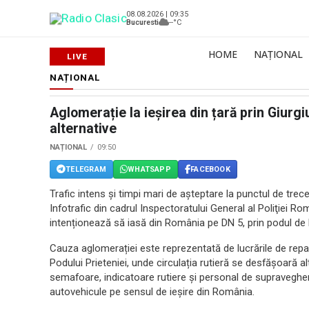
08.08.2026 | 09:35
Bucuresti
--°C
HOME
NAȚIONAL
NAȚIONAL
Aglomerație la ieșirea din țară prin Giurg
alternative
NAȚIONAL
09:50
TELEGRAM
WHATSAPP
FACEBOOK
Trafic intens și timpi mari de așteptare la punctul de trec
Infotrafic din cadrul Inspectoratului General al Poliţiei R
intenționează să iasă din România pe DN 5, prin podul de l
Cauza aglomerației este reprezentată de lucrările de repar
Podului Prieteniei, unde circulația rutieră se desfășoară alt
semafoare, indicatoare rutiere și personal de supravegh
autovehicule pe sensul de ieșire din România.