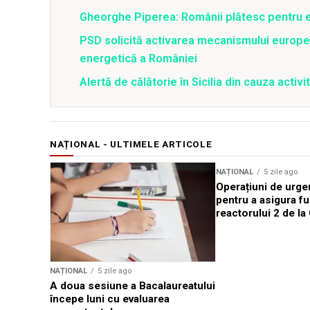
Gheorghe Piperea: Românii plătesc pentru e
PSD solicită activarea mecanismului europe
energetică a României
Alertă de călătorie în Sicilia din cauza activit
NAȚIONAL - ULTIMELE ARTICOLE
NAȚIONAL
5 zile ago
Operațiuni de urge
pentru a asigura f
reactorului 2 de l
NAȚIONAL
5 zile ago
A doua sesiune a Bacalaureatului
începe luni cu evaluarea