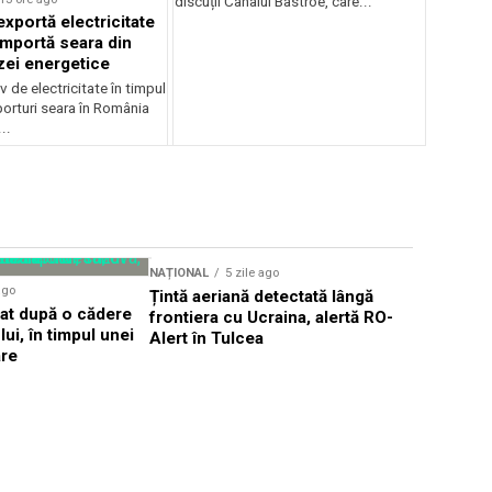
discuții Canalul Bâstroe, care...
xportă electricitate
importă seara din
zei energetice
 de electricitate în timpul
mporturi seara în România
..
Sursă foto: Shutte
NAȚIONAL
5 zile ago
NAȚIONAL
ago
Țintă aeriană detectată lângă
Cea mai gr
dat după o cădere
frontiera cu Ucraina, alertă RO-
afectează 
ui, în timpul unei
Alert în Tulcea
România ș
are