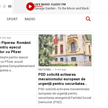
LIVE RADIO CLASIC FM
Savage Garden - To the Moon and Back
SPORT
RADIO
6 ore ago
 Piperea: Românii
entru eșecul
lor cu Pfizer
tește pentru eșecul
 cu Pfizer, acuză
perea Europarlamentarul
NAȚIONAL
6 ore ago
perea a...
PSD solicită activarea
mecanismului european de
urgență pentru securitatea
energetică a României
PSD solicită activarea mecanismului
european de urgență pentru
securitatea energetică Partidul Social
Democrat (PSD)...