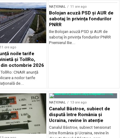
NAȚIONAL
11 ore ago
Bolojan acuză PSD și AUR de
sabotaj în privința fondurilor
PNRR
Ilie Bolojan acuză PSD și AUR de
sabotaj în privința fondurilor PNRR
Premierul Ilie...
11 ore ago
nță noile tarife
inietă și TollRo,
e din octombrie 2026
i TollRo: CNAIR anunță
icare a noilor tarife
țională de...
NAȚIONAL
13 ore ago
Canalul Bâstroe, subiect de
dispută între România și
Ucraina, revine în atenție
Canalul Bâstroe, subiect tensionat
între România și Ucraina, revine în
13 ore ago