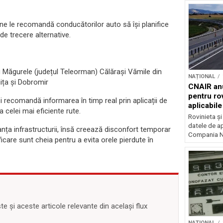
omâne le recomandă conducătorilor auto să își planifice
 de trecere alternative.
nu Măgurele (județul Teleorman) Călărași Vămile din
NAȚIONAL
ița și Dobromir
CNAIR anu
pentru rov
i recomandă informarea în timp real prin aplicații de
aplicabil
ea celei mai eficiente rute.
Rovinieta ș
datele de apl
anța infrastructurii, însă creează disconfort temporar
Compania Na
ficare sunt cheia pentru a evita orele pierdute în
 și aceste articole relevante din același flux
NAȚIONAL