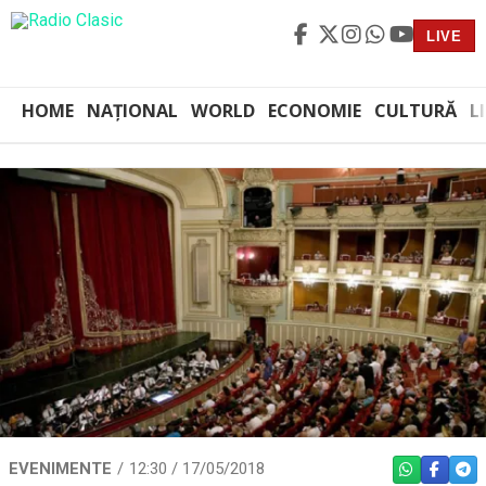
LIVE
HOME
NAȚIONAL
WORLD
ECONOMIE
CULTURĂ
L
EVENIMENTE
12:30 / 17/05/2018
WHATSAPP
FACEBO
TEL