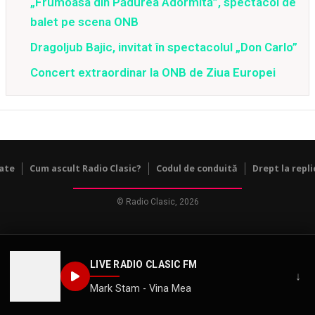
„Frumoasa din Pădurea Adormită”, spectacol de
balet pe scena ONB
Dragoljub Bajic, invitat în spectacolul „Don Carlo”
Concert extraordinar la ONB de Ziua Europei
tate
Cum ascult Radio Clasic?
Codul de conduită
Drept la repli
© Radio Clasic, 2026
LIVE RADIO CLASIC FM
↓
Mark Stam - Vina Mea