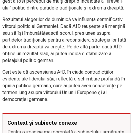
gest a fost perceput de mulți drept o încălcare a “firewall-
ului” politic dintre partidele tradiționale și extrema dreaptă.
Rezultatul alegerilor de duminică va influența semnificativ
viitorul politic al Germaniei. Dacă AfD reușește să mențină
sau să își îmbunătățească scorul, presiunea asupra
partidelor tradiționale pentru a reconsidera strategia lor față
de extrema dreaptă va crește. Pe de altă parte, dacă AfD
obține un rezultat slab, ar putea indica o stabilizare a
peisajului politic german.
Cert este că ascensiunea AfD, în ciuda contradicțiilor
evidente ale liderului său, reflectă o schimbare profundă în
opinia publică germană, care ar putea avea consecințe pe
termen lung asupra viitorului Uniunii Europene și al
democrației germane.
Context și subiecte conexe
Pentru o imagine mai completă a subiectului, urmărește