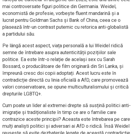
mai controversate figuri politice din Germania. Weidel,
economistă de profesie, vorbește fluent mandarină și a
lucrat pentru Goldman Sachs și Bank of China, ceea ce o
plasează într-un contrast puternic cu retorica anti-globalistă
a partidului său.
Pe lângă acest aspect, viața personală a lui Weidel ridică
semne de întrebare asupra autenticității pozițiilor sale
politice. Ea este într-o relație de același sex cu Sarah
Bossard, o producătoare de film originară din Sri Lanka, și
împreună cresc doi copii adoptați. Acest lucru este în
contradicție directă cu linia oficială a AfD, care promovează
valori conservatoare, se opune multiculturalismului și critică
drepturile LGBTQ+.
Cum poate un lider al extremei drepte să susțină politici anti-
imigrație și tradiționaliste în timp ce are o familie care
contrazice aceste principii? Aceasta este întrebarea pe care
mulți analiști politici și adversari ai AfD o ridică. Însă Weidel
reușește să evite dezbaterile legate de această contradicție,