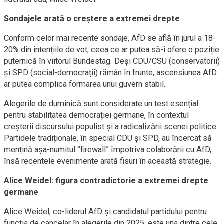
Sondajele arată o creștere a extremei drepte
Conform celor mai recente sondaje, AfD se află în jurul a 18-
20% din intențiile de vot, ceea ce ar putea să-i ofere o poziție
puternică în viitorul Bundestag. Deși CDU/CSU (conservatorii)
și SPD (social-democrații) rămân în frunte, ascensiunea AfD
ar putea complica formarea unui guvern stabil.
Alegerile de duminică sunt considerate un test esențial
pentru stabilitatea democrației germane, în contextul
creșterii discursului populist și a radicalizării scenei politice.
Partidele tradiționale, în special CDU și SPD, au încercat să
mențină așa-numitul “firewall” împotriva colaborării cu AfD,
însă recentele evenimente arată fisuri în această strategie.
Alice Weidel: figura contradictorie a extremei drepte
germane
Alice Weidel, co-liderul AfD și candidatul partidului pentru
funcția de cancelar în alegerile din 2025, este una dintre cele