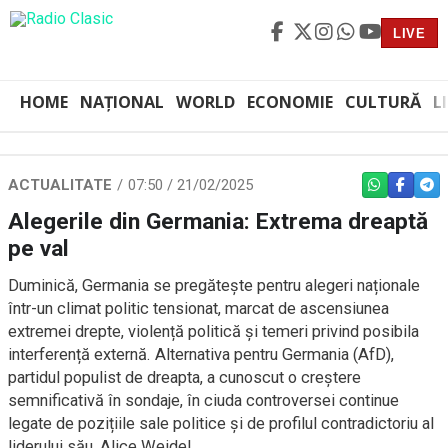
LIVE
HOME
NAȚIONAL
WORLD
ECONOMIE
CULTURĂ
L
ACTUALITATE
07:50 / 21/02/2025
WHATSAPP
FACEBO
TEL
Alegerile din Germania: Extrema dreaptă
pe val
Duminică, Germania se pregătește pentru alegeri naționale
într-un climat politic tensionat, marcat de ascensiunea
extremei drepte, violență politică și temeri privind posibila
interferență externă. Alternativa pentru Germania (AfD),
partidul populist de dreapta, a cunoscut o creștere
semnificativă în sondaje, în ciuda controversei continue
legate de pozițiile sale politice și de profilul contradictoriu al
liderului său, Alice Weidel.