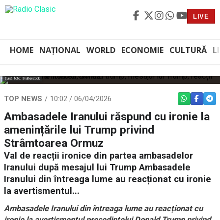
LIVE
HOME
NAȚIONAL
WORLD
ECONOMIE
CULTURĂ
L
Sursă foto: Shutterstock
TOP NEWS
10:02 / 06/04/2026
WHATSAPP
FACEBO
TEL
Ambasadele Iranului răspund cu ironie la
amenințările lui Trump privind
Strâmtoarea Ormuz
Val de reacții ironice din partea ambasadelor
Iranului după mesajul lui Trump Ambasadele
Iranului din întreaga lume au reacționat cu ironie
la avertismentul...
Ambasadele Iranului din întreaga lume au reacționat cu
ironie la avertismentul președintelui Donald Trump privind