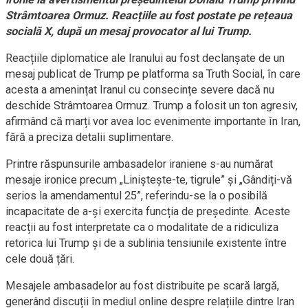
Strâmtoarea Ormuz. Reacțiile au fost postate pe rețeaua
socială X, după un mesaj provocator al lui Trump.
Reacțiile diplomatice ale Iranului au fost declanșate de un
mesaj publicat de Trump pe platforma sa Truth Social, în care
acesta a amenințat Iranul cu consecințe severe dacă nu
deschide Strâmtoarea Ormuz. Trump a folosit un ton agresiv,
afirmând că marți vor avea loc evenimente importante în Iran,
fără a preciza detalii suplimentare.
Printre răspunsurile ambasadelor iraniene s-au numărat
mesaje ironice precum „Liniștește-te, tigrule” și „Gândiți-vă
serios la amendamentul 25”, referindu-se la o posibilă
incapacitate de a-și exercita funcția de președinte. Aceste
reacții au fost interpretate ca o modalitate de a ridiculiza
retorica lui Trump și de a sublinia tensiunile existente între
cele două țări.
Mesajele ambasadelor au fost distribuite pe scară largă,
generând discuții în mediul online despre relațiile dintre Iran