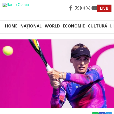
LIVE
HOME
NAȚIONAL
WORLD
ECONOMIE
CULTURĂ
L