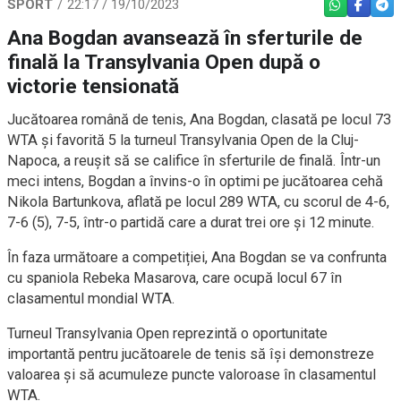
SPORT
22:17 / 19/10/2023
WHATSAPP
FACEBO
TEL
Ana Bogdan avansează în sferturile de
finală la Transylvania Open după o
victorie tensionată
Jucătoarea română de tenis, Ana Bogdan, clasată pe locul 73
WTA și favorită 5 la turneul Transylvania Open de la Cluj-
Napoca, a reușit să se califice în sferturile de finală. Într-un
meci intens, Bogdan a învins-o în optimi pe jucătoarea cehă
Nikola Bartunkova, aflată pe locul 289 WTA, cu scorul de 4-6,
7-6 (5), 7-5, într-o partidă care a durat trei ore și 12 minute.
În faza următoare a competiției, Ana Bogdan se va confrunta
cu spaniola Rebeka Masarova, care ocupă locul 67 în
clasamentul mondial WTA.
Turneul Transylvania Open reprezintă o oportunitate
importantă pentru jucătoarele de tenis să își demonstreze
valoarea și să acumuleze puncte valoroase în clasamentul
WTA.