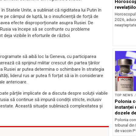
Horoscop 
revelațiilo
n Statele Unite, a subliniat că rigiditatea lui Putin în
Horoscopul z
ve pe câmpul de luptă, la o insuficiență de forță de
2026, aduce 
avea efecte disproporționate asupra Rusiei. De
neașteptate 
, Rusia va începe să se confrunte cu probleme
 deja vizibile în eforturile de război.
programate să aibă loc la Geneva, cu participarea
gerează că sprijinul militar crescut din partea țărilor
a Rusiei ar putea determina o schimbare în strategia
tăți, liderul rus ar putea fi forțat să ia în considerare
ale anterioare.
ate părțile implicate de a discuta despre soluții viabile
TOP NEWS
Rusia să continue să impună condiții stricte, inclusiv
Polonia c
ntestate. Această situație subliniază complexitatea și
instanței 
dozele de
Polonia con
tribunal din
de vaccin Pf