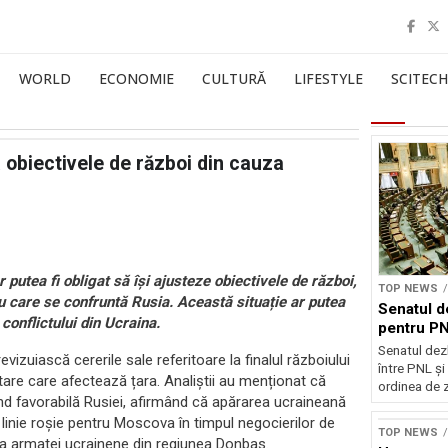
WORLD
ECONOMIE
CULTURĂ
LIFESTYLE
SCITECH
 obiectivele de război din cauza
 putea fi obligat să își ajusteze obiectivele de război,
TOP NEWS
 care se confruntă Rusia. Această situație ar putea
Senatul d
conflictului din Ucraina.
pentru PN
Senatul dez
vizuiască cererile sale referitoare la finalul războiului
între PNL ș
itare care afectează țara. Analiștii au menționat că
ordinea de z
fiind favorabilă Rusiei, afirmând că apărarea ucraineană
 linie roșie pentru Moscova în timpul negocierilor de
TOP NEWS
e a armatei ucrainene din regiunea Donbas.