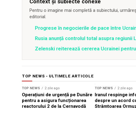
Context și subiecte conexe
Pentru o imagine mai completă a subiectului, urmărește
editorial.
Progrese în negocierile de pace între Ucrain
Rusia anunță controlul total asupra regiunii 
Zelenski reiterează cererea Ucrainei pentr
TOP NEWS - ULTIMELE ARTICOLE
TOP NEWS
2 zile ago
TOP NEWS
2 zile ago
Operațiuni de urgență pe Dunăre
Iranul respinge inf
pentru a asigura funcționarea
despre un acord c
reactorului 2 de la Cernavodă
Strâmtoarea Ormu