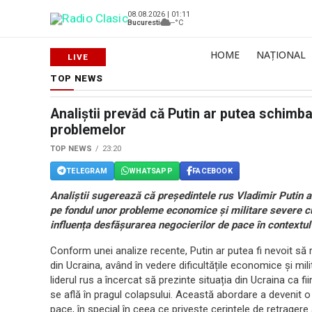
08.08.2026 | 01:11
Bucuresti
--°C
HOME
NAȚIONAL
TOP NEWS
Analiștii prevăd că Putin ar putea schimba
problemelor
TOP NEWS
23:20
TELEGRAM
WHATSAPP
FACEBOOK
Analiștii sugerează că președintele rus Vladimir Putin ar
pe fondul unor probleme economice și militare severe cu
influența desfășurarea negocierilor de pace în contextul 
Conform unei analize recente, Putin ar putea fi nevoit să re
din Ucraina, având în vedere dificultățile economice și mil
liderul rus a încercat să prezinte situația din Ucraina ca 
se află în pragul colapsului. Această abordare a devenit o
pace, în special în ceea ce privește cerințele de retrager