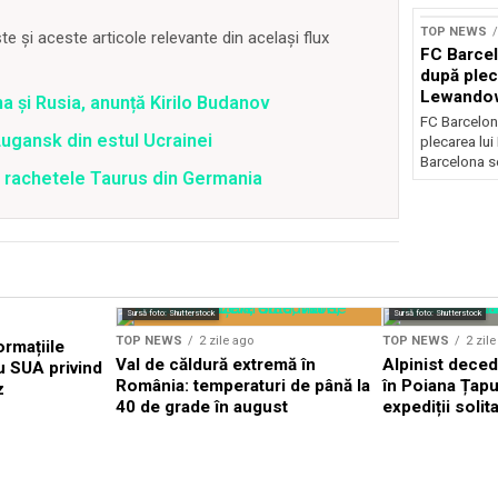
TOP NEWS
 și aceste articole relevante din același flux
FC Barcel
după plec
Lewando
a și Rusia, anunță Kirilo Budanov
FC Barcelon
Lugansk din estul Ucrainei
plecarea lu
Barcelona se
u rachetele Taurus din Germania
Sursă foto: Shutterstock
Sursă foto: Shutterstock
TOP NEWS
2 zile ago
TOP NEWS
2 zil
ormațiile
Val de căldură extremă în
Alpinist dece
u SUA privind
România: temperaturi de până la
în Poiana Țapul
z
40 de grade în august
expediții solit