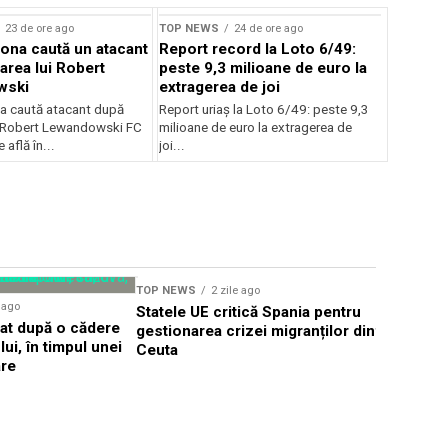
23 de ore ago
TOP NEWS
24 de ore ago
ona caută un atacant
Report record la Loto 6/49:
area lui Robert
peste 9,3 milioane de euro la
wski
extragerea de joi
a caută atacant după
Report uriaș la Loto 6/49: peste 9,3
i Robert Lewandowski FC
milioane de euro la extragerea de
 află în...
joi...
TOP NEWS
2 zile ago
TOP NEWS
e ago
Statele UE critică Spania pentru
Țintă aeri
dat după o cădere
gestionarea crizei migranților din
frontiera 
ui, în timpul unei
Ceuta
Alert în T
are