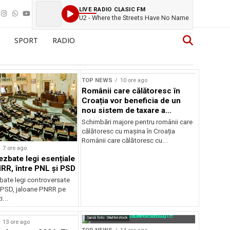
LIVE RADIO CLASIC FM
U2 - Where the Streets Have No Name
SPORT
RADIO
TOP NEWS
10 ore ago
Românii care călătoresc în
Croația vor beneficia de un
nou sistem de taxare a
autostrăzilor
Schimbări majore pentru românii care
călătoresc cu mașina în Croația
Românii care călătoresc cu...
7 ore ago
ezbate legi esențiale
RR, între PNL și PSD
bate legi controversate
i PSD, jaloane PNRR pe
i...
Sursă foto: Shutterstock
13 ore ago