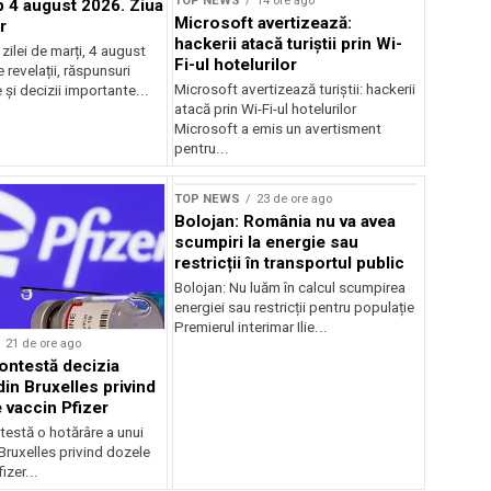
TOP NEWS
14 ore ago
4 august 2026. Ziua
Microsoft avertizează:
r
hackerii atacă turiștii prin Wi-
ilei de marți, 4 august
Fi-ul hotelurilor
revelații, răspunsuri
Microsoft avertizează turiștii: hackerii
și decizii importante...
atacă prin Wi-Fi-ul hotelurilor
Microsoft a emis un avertisment
pentru...
TOP NEWS
23 de ore ago
Bolojan: România nu va avea
scumpiri la energie sau
restricții în transportul public
Bolojan: Nu luăm în calcul scumpirea
energiei sau restricții pentru populație
Premierul interimar Ilie...
21 de ore ago
ontestă decizia
din Bruxelles privind
 vaccin Pfizer
testă o hotărâre a unui
 Bruxelles privind dozele
izer...