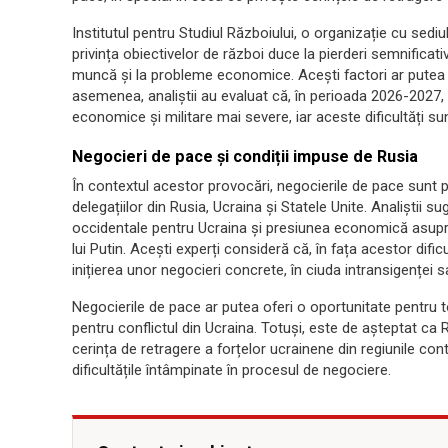
Institutul pentru Studiul Războiului, o organizație cu sediul î
privința obiectivelor de război duce la pierderi semnificati
muncă și la probleme economice. Acești factori ar putea 
asemenea, analiștii au evaluat că, în perioada 2026-2027
economice și militare mai severe, iar aceste dificultăți sunt
Negocieri de pace și condiții impuse de Rusia
În contextul acestor provocări, negocierile de pace sunt 
delegațiilor din Rusia, Ucraina și Statele Unite. Analiștii su
occidentale pentru Ucraina și presiunea economică asupr
lui Putin. Acești experți consideră că, în fața acestor dificul
inițierea unor negocieri concrete, în ciuda intransigenței s
Negocierile de pace ar putea oferi o oportunitate pentru to
pentru conflictul din Ucraina. Totuși, este de așteptat ca 
cerința de retragere a forțelor ucrainene din regiunile co
dificultățile întâmpinate în procesul de negociere.