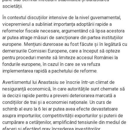
societății.
În contextul discuțiilor intensive de la nivel guvernamental,
vicepremierul a subliniat importanța adoptării rapide a
reformelor fiscale necesare, argumentând că lipsa acestora
ar putea atrage măsuri de sancționare din partea instituțiilor
europene. Mențiuni dureroase au fost făcute și în legătură cu
demersurile Comisiei Europene, care a început să opteze
pentru proceduri menite să limiteze accesul României la
fondurile europene, în cazul în care se va refuza
implementarea rapidă a pachetului de reforme.
Avertismentul lui Anastasiu se înscrie într-un climat de
nesiguranță economică, în care autoritățile sunt chemate să
ia decizii rapide pentru a preveni deteriorarea marcată a
condițiilor de trai și a economiei naționale. Un curs de
schimb al euro la 6 lei ar putea avea efecte devastatoare
asupra importurilor, competitivității exporturilor și puterii de
cumpărare a cetățenilor, amplificând tensiunile din mediul de
afaceri și afectând grav încrederea investitorilor.