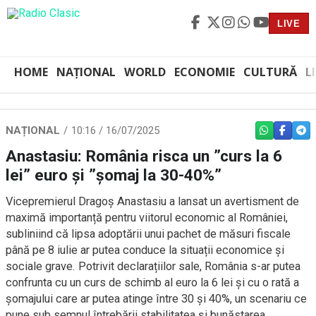
LIVE
HOME
NAȚIONAL
WORLD
ECONOMIE
CULTURĂ
L
NAȚIONAL
10:16 / 16/07/2025
WHATSAPP
FACEBO
TEL
Anastasiu: România risca un ”curs la 6
lei” euro şi ”şomaj la 30-40%”
Vicepremierul Dragoș Anastasiu a lansat un avertisment de
maximă importanță pentru viitorul economic al României,
subliniind că lipsa adoptării unui pachet de măsuri fiscale
până pe 8 iulie ar putea conduce la situații economice și
sociale grave. Potrivit declarațiilor sale, România s-ar putea
confrunta cu un curs de schimb al euro la 6 lei și cu o rată a
șomajului care ar putea atinge între 30 și 40%, un scenariu ce
pune sub semnul întrebării stabilitatea și bunăstarea