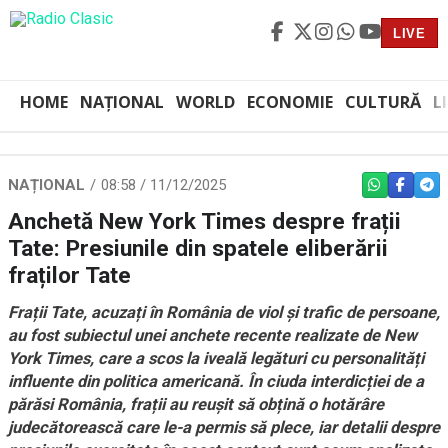
LIVE
HOME
NAȚIONAL
WORLD
ECONOMIE
CULTURĂ
L
NAȚIONAL
08:58 / 11/12/2025
WHATSAPP
FACEBO
TEL
Anchetă New York Times despre frații
Tate: Presiunile din spatele eliberării
fraților Tate
Frații Tate, acuzați în România de viol și trafic de persoane,
au fost subiectul unei anchete recente realizate de New
York Times, care a scos la iveală legături cu personalități
influente din politica americană. În ciuda interdicției de a
părăsi România, frații au reușit să obțină o hotărâre
judecătorească care le-a permis să plece, iar detalii despre