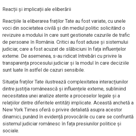
Reacții și implicații ale eliberării
Reacțiile la eliberarea fraților Tate au fost variate, cu unele
voci din societatea civilă și din mediul politic solicitând o
revizuire a modului în care sunt gestionate cazurile de trafic
de persoane în România. Critici au fost aduse și sistemului
judiciar, care a fost acuzat de slăbiciuni în fața influențelor
externe. De asemenea, s-au ridicat întrebări cu privire la
transparența procesului judiciar și la modul în care deciziile
sunt luate în astfel de cazuri sensibile.
Situația fraților Tate ilustrează complexitatea interacțiunilor
dintre justiția românească și influențele externe, subliniind
necesitatea unei analize atente a proceselor legale și a
relațiilor dintre diferitele entități implicate. Această anchetă a
New York Times oferă o privire detaliată asupra acestor
dinamici, punând în evidență provocările cu care se confruntă
sistemul judiciar românesc în fața presiunilor politice și
sociale.