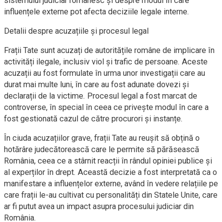
sistemului judiciar românesc și despre modul în care
influențele externe pot afecta deciziile legale interne.
Detalii despre acuzațiile și procesul legal
Frații Tate sunt acuzați de autoritățile române de implicare în
activități ilegale, inclusiv viol și trafic de persoane. Aceste
acuzații au fost formulate în urma unor investigații care au
durat mai multe luni, în care au fost adunate dovezi și
declarații de la victime. Procesul legal a fost marcat de
controverse, în special în ceea ce privește modul în care a
fost gestionată cazul de către procurori și instanțe.
În ciuda acuzațiilor grave, frații Tate au reușit să obțină o
hotărâre judecătorească care le permite să părăsească
România, ceea ce a stârnit reacții în rândul opiniei publice și
al experților în drept. Această decizie a fost interpretată ca o
manifestare a influențelor externe, având în vedere relațiile pe
care frații le-au cultivat cu personalități din Statele Unite, care
ar fi putut avea un impact asupra procesului judiciar din
România.