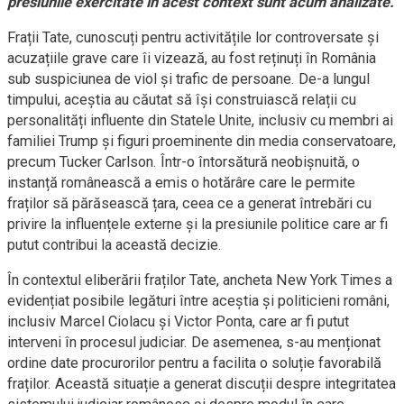
presiunile exercitate în acest context sunt acum analizate.
Frații Tate, cunoscuți pentru activitățile lor controversate și
acuzațiile grave care îi vizează, au fost reținuți în România
sub suspiciunea de viol și trafic de persoane. De-a lungul
timpului, aceștia au căutat să își construiască relații cu
personalități influente din Statele Unite, inclusiv cu membri ai
familiei Trump și figuri proeminente din media conservatoare,
precum Tucker Carlson. Într-o întorsătură neobișnuită, o
instanță românească a emis o hotărâre care le permite
fraților să părăsească țara, ceea ce a generat întrebări cu
privire la influențele externe și la presiunile politice care ar fi
putut contribui la această decizie.
În contextul eliberării fraților Tate, ancheta New York Times a
evidențiat posibile legături între aceștia și politicieni români,
inclusiv Marcel Ciolacu și Victor Ponta, care ar fi putut
interveni în procesul judiciar. De asemenea, s-au menționat
ordine date procurorilor pentru a facilita o soluție favorabilă
fraților. Această situație a generat discuții despre integritatea