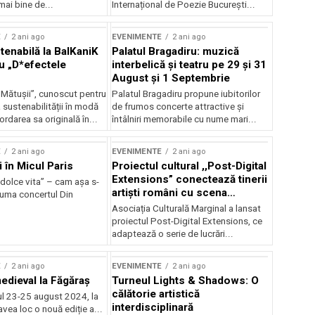
mai bine de...
Internațional de Poezie București...
E
2 ani ago
EVENIMENTE
2 ani ago
enabilă la BalKaniK
Palatul Bragadiru: muzică
cu „D*efectele
interbelică şi teatru pe 29 şi 31
August şi 1 Septembrie
 Mătușii”, cunoscut pentru
Palatul Bragadiru propune iubitorilor
sustenabilității în modă
de frumos concerte attractive şi
ordarea sa originală în...
întâlniri memorabile cu nume mari...
E
2 ani ago
EVENIMENTE
2 ani ago
i în Micul Paris
Proiectul cultural ,,Post-Digital
Extensions” conectează tinerii
dolce vita” – cam așa s-
artiști români cu scena
zuma concertul Din
internațională
Asociația Culturală Marginal a lansat
proiectul Post-Digital Extensions, ce
adaptează o serie de lucrări...
E
2 ani ago
EVENIMENTE
2 ani ago
medieval la Făgăraș
Turneul Lights & Shadows: O
călătorie artistică
l 23-25 august 2024, la
interdisciplinară
vea loc o nouă ediție a...