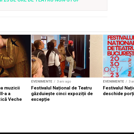
EVENIMENTE
3 ani ago
EVENIMENTE
3 a
a muzicii
Festivalul Național de Teatru
Festivalul Nați
II-a a
găzduiește cinci expoziții de
deschide porți
zică Veche
excepție