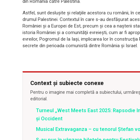
din România către Palestina.
Astfel, sunt desluşite şi relaţiile acestora cu românii, în c
drumul Palestinei. Contextul în care s-au desfăşurat acest
României şi a Europei de Est, precum şi cea a naşterii sta
istoria României şi a comunităţii evreieşti, cum ar fi ap
evreilor, Pogromul de la Iaşi, implicarea lor în construcţi
secrete din perioada comunistă dintre România şi Israel.
Context și subiecte conexe
Pentru o imagine mai completă a subiectului, urmărește
editorial.
Turneul „West Meets East 2025: Rapsodie Ind
și Occident
Musical Extravaganza – cu tenorul Ștefan von
S-au pus în vânzare biletele pentru Festi