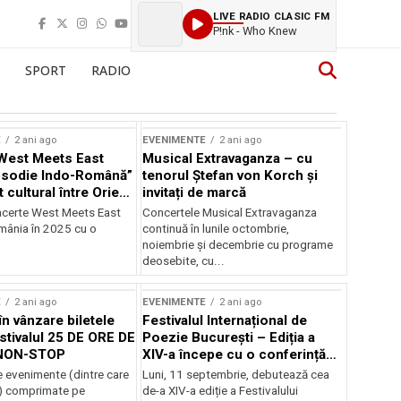
LIVE RADIO CLASIC FM
P!nk - Who Knew
SPORT
RADIO
E
2 ani ago
EVENIMENTE
2 ani ago
West Meets East
Musical Extravaganza – cu
psodie Indo-Română”
tenorul Ștefan von Korch și
t cultural între Orient
invitați de marcă
nt
ncerte West Meets East
Concertele Musical Extravaganza
omânia în 2025 cu o
continuă în lunile octombrie,
noiembrie şi decembrie cu programe
deosebite, cu...
E
2 ani ago
EVENIMENTE
2 ani ago
în vânzare biletele
Festivalul Internațional de
stivalul 25 DE ORE DE
Poezie București – Ediția a
NON-STOP
XIV-a începe cu o conferință
despre limba română
 evenimente (dintre care
Luni, 11 septembrie, debutează cea
susținută de Marco Lucchesi
) comprimate pe
de-a XIV-a ediție a Festivalului