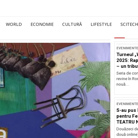
WORLD
ECONOMIE
CULTURĂ
LIFESTYLE
SCITECH
EVENIMENT
Turneul „
2025: Ra
– un tribu
și Occide
Seria de co
revine în R
nouă...
EVENIMENT
S-au pus 
pentru Fe
TEATRU 
Douăzeci de
două online