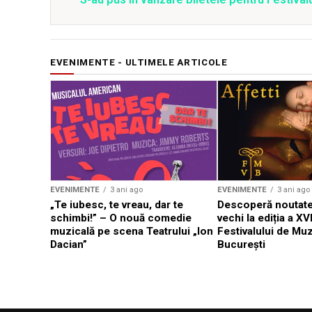
EVENIMENTE - ULTIMELE ARTICOLE
EVENIMENTE
3 ani ago
EVENIMENTE
3 ani ago
„Te iubesc, te vreau, dar te
Descoperă noutate
schimbi!” – O nouă comedie
vechi la ediția a XVI
muzicală pe scena Teatrului „Ion
Festivalului de Mu
Dacian”
București