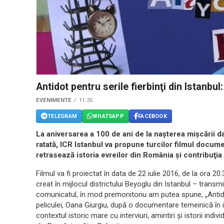
Antidot pentru serile fierbinţi din Istanbul
EVENIMENTE
11:35
TELEGRAM
WHATSAPP
FACEBOOK
La aniversarea a 100 de ani de la naşterea mişcării da
ratată, ICR Istanbul va propune turcilor filmul docum
retrasează istoria evreilor din România şi contribuţia a
Filmul va fi proiectat în data de 22 iulie 2016, de la ora 2
creat în mijlocul districtului Beyoglu din Istanbul – transm
comunicatul, în mod premonitoriu am putea spune, „Antidot p
peliculei, Oana Giurgiu, după o documentare temeinică în 
contextul istoric mare cu interviuri, amintiri şi istorii ind