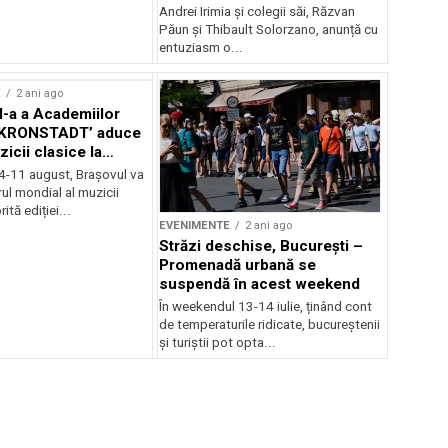
Andrei Irimia și colegii săi, Răzvan
Păun și Thibault Solorzano, anunță cu
entuziasm o...
E
2 ani ago
II-a a Academiilor
KRONSTADT’ aduce
zicii clasice la
 4-11 august, Brașovul va
ul mondial al muzicii
ită ediției...
EVENIMENTE
2 ani ago
Străzi deschise, București –
Promenadă urbană se
suspendă în acest weekend
În weekendul 13-14 iulie, ținând cont
de temperaturile ridicate, bucureștenii
și turiștii pot opta...