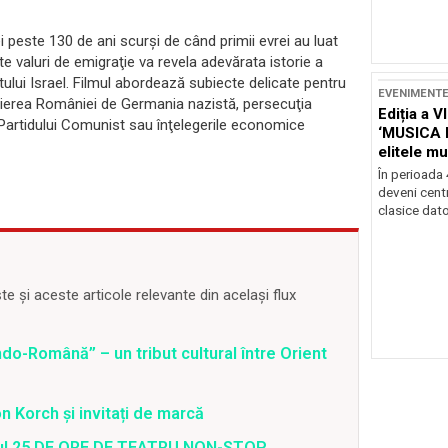
ei peste 130 de ani scurşi de când primii evrei au luat
e valuri de emigraţie va revela adevărata istorie a
tului Israel. Filmul abordează subiecte delicate pentru
EVENIMENT
ropierea României de Germania nazistă, persecuţia
Ediția a V
a Partidului Comunist sau înţelegerile economice
‘MUSICA 
elitele mu
Brașov
În perioada
deveni centr
clasice dator
 și aceste articole relevante din același flux
o-Română” – un tribut cultural între Orient
 Korch și invitați de marcă
valul 25 DE ORE DE TEATRU NON-STOP