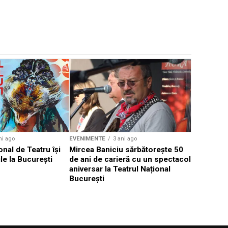
EVENIMENTE
Weekend c
Teatru la 
eveniment
ni ago
EVENIMENTE
3 ani ago
onal de Teatru își
Mircea Baniciu sărbătorește 50
le la București
de ani de carieră cu un spectacol
aniversar la Teatrul Național
București