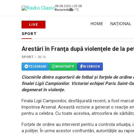
08.08.2026 | 05:58
Bucuresti
--°C
HOME
NAȚIONAL
SPORT
Arestări în Franţa după violenţele de la p
SPORT
06:16
TELEGRAM
WHATSAPP
FACEBOOK
Ciocnirile dintre suporterii de fotbal şi forţele de ordin
finalei Ligii Campionilor. Victoriei echipei Paris Saint-
degenerat în violenţe.
Finala Ligii Campionilor, desfăşurată recent, a fost marca
împotriva Arsenal. Această victorie a generat o reacţie ent
pentru a celebra. Cu toate acestea, atmosfera de sărbătoa
Forţele de ordine au intervenit pentru a controla situaţia, 
a poliţiei. În urma acestor confruntări, autorităţile au rapo