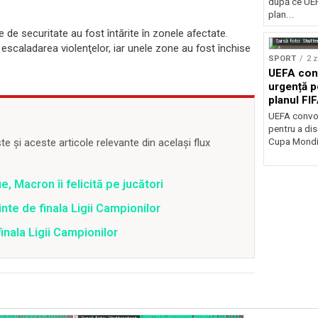
după ce UEF
plan...
le de securitate au fost întărite în zonele afectate.
Sursă foto: Shutte
escaladarea violenţelor, iar unele zone au fost închise
SPORT
2 z
UEFA con
urgență p
planul FI
Mondială
UEFA convoa
pentru a dis
 și aceste articole relevante din același flux
Cupa Mondia
 Macron îi felicită pe jucători
inte de finala Ligii Campionilor
finala Ligii Campionilor