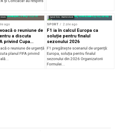
A şi Concacaf au respins
rstock
Sursă foto: Shutterstock
ile ago
SPORT
2 zile ago
voacă o reuniune de
F1 ia în calcul Europa ca
entru a discuta
soluție pentru finalul
FA privind Cupa
sezonului 2026
că o reuniune de urgență
F1 pregătește scenariul de urgență:
cuta planul FIFA privind
Europa, soluția pentru finalul
lă...
sezonului din 2026 Organizatorii
Formulei...