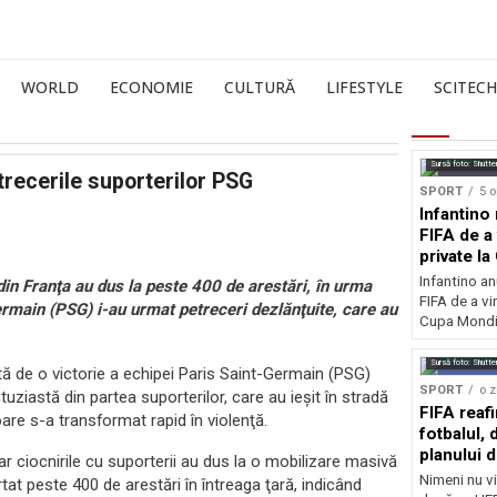
WORLD
ECONOMIE
CULTURĂ
LIFESTYLE
SCITECH
Sursă foto: Shutte
etrecerile suporterilor PSG
SPORT
5 o
Infantino 
FIFA de a 
private l
Infantino an
e din Franţa au dus la peste 400 de arestări, în urma
FIFA de a vin
Germain (PSG) i-au urmat petreceri dezlănţuite, care au
Cupa Mondia
Sursă foto: Shutte
tă de o victorie a echipei Paris Saint-Germain (PSG)
SPORT
o z
uziastă din partea suporterilor, care au ieşit în stradă
FIFA reaf
re s-a transformat rapid în violenţă.
fotbalul,
planului d
iar ciocnirile cu suporterii au dus la o mobilizare masivă
Nimeni nu vi
rtat peste 400 de arestări în întreaga ţară, indicând