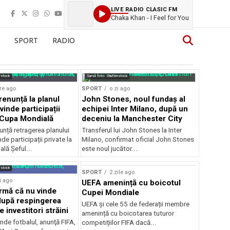
LIVE RADIO CLASIC FM
Chaka Khan - I Feel for You
SPORT
RADIO
rstock
Sursă foto: Shutterstock
re ago
SPORT
o zi ago
renunță la planul
John Stones, noul fundaș al
vinde participații
echipei Inter Milano, după un
a Cupa Mondială
deceniu la Manchester City
unță retragerea planului
Transferul lui John Stones la Inter
de participații private la
Milano, confirmat oficial John Stones
lă Șeful...
este noul jucător...
rstock
SPORT
2 zile ago
i ago
UEFA amenință cu boicotul
irmă că nu vinde
Cupei Mondiale
 după respingerea
UEFA și cele 55 de federații membre
e investitori străini
amenință cu boicotarea tuturor
nde fotbalul, anunţă FIFA,
competițiilor FIFA dacă...