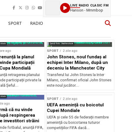
LIVE RADIO CLASIC FM
Hanson - Mmmbop
SPORT
RADIO
rstock
Sursă foto: Shutterstock
ore ago
SPORT
2 zile ago
renunță la planul
John Stones, noul fundaș al
vinde participații
echipei Inter Milano, după un
a Cupa Mondială
deceniu la Manchester City
unță retragerea planului
Transferul lui John Stones la Inter
de participații private la
Milano, confirmat oficial John Stones
lă Șeful...
este noul jucător...
rstock
SPORT
2 zile ago
ile ago
UEFA amenință cu boicotul
irmă că nu vinde
Cupei Mondiale
 după respingerea
UEFA și cele 55 de federații membre
e investitori străini
amenință cu boicotarea tuturor
nde fotbalul, anunţă FIFA,
competițiilor FIFA dacă...