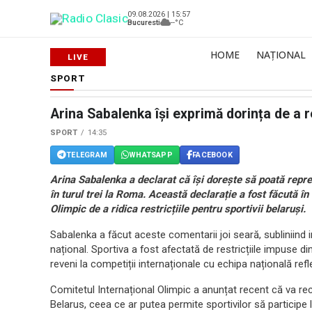
09.08.2026 | 15:57
Bucuresti
--°C
HOME
NAȚIONAL
SPORT
Arina Sabalenka își exprimă dorința de a 
SPORT
14:35
TELEGRAM
WHATSAPP
FACEBOOK
Arina Sabalenka a declarat că își dorește să poată repre
în turul trei la Roma. Această declarație a fost făcută î
Olimpic de a ridica restricțiile pentru sportivii belaruși.
Sabalenka a făcut aceste comentarii joi seară, subliniind
național. Sportiva a fost afectată de restricțiile impuse din
reveni la competiții internaționale cu echipa națională ref
Comitetul Internațional Olimpic a anunțat recent că va reco
Belarus, ceea ce ar putea permite sportivilor să participe 