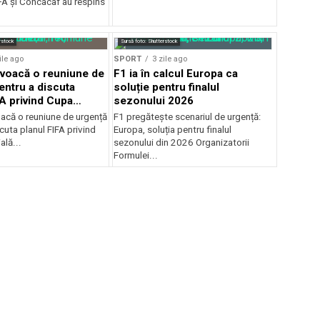
A şi Concacaf au respins
rstock
Sursă foto: Shutterstock
ile ago
SPORT
3 zile ago
voacă o reuniune de
F1 ia în calcul Europa ca
entru a discuta
soluție pentru finalul
FA privind Cupa
sezonului 2026
că o reuniune de urgență
F1 pregătește scenariul de urgență:
cuta planul FIFA privind
Europa, soluția pentru finalul
lă...
sezonului din 2026 Organizatorii
Formulei...