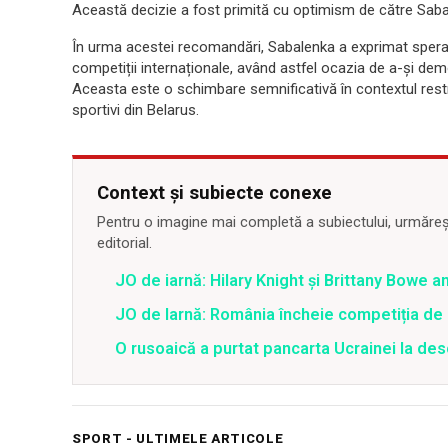
Această decizie a fost primită cu optimism de către Sabale
În urma acestei recomandări, Sabalenka a exprimat speranț
competiții internaționale, având astfel ocazia de a-și demo
Aceasta este o schimbare semnificativă în contextul restri
sportivi din Belarus.
Context și subiecte conexe
Pentru o imagine mai completă a subiectului, urmărește
editorial.
JO de iarnă: Hilary Knight și Brittany Bowe 
JO de Iarnă: România încheie competiția de b
O rusoaică a purtat pancarta Ucrainei la de
SPORT - ULTIMELE ARTICOLE