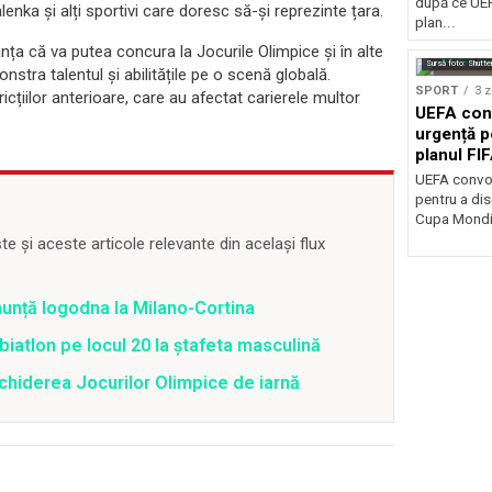
după ce UEF
nka și alți sportivi care doresc să-și reprezinte țara.
plan...
a că va putea concura la Jocurile Olimpice și în alte
Sursă foto: Shutte
nstra talentul și abilitățile pe o scenă globală.
SPORT
3 z
cțiilor anterioare, care au afectat carierele multor
UEFA con
urgență p
planul FI
Mondială
UEFA convoa
pentru a dis
Cupa Mondia
 și aceste articole relevante din același flux
anunță logodna la Milano-Cortina
iatlon pe locul 20 la ștafeta masculină
schiderea Jocurilor Olimpice de iarnă