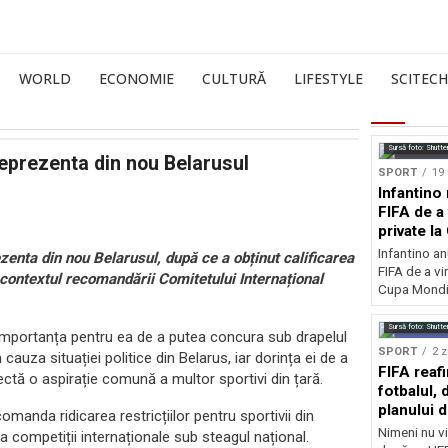
WORLD
ECONOMIE
CULTURĂ
LIFESTYLE
SCITECH
Sursă foto: Shutte
reprezenta din nou Belarusul
SPORT
19 
Infantino 
FIFA de a 
private l
Infantino an
zenta din nou Belarusul, după ce a obținut calificarea
FIFA de a vin
n contextul recomandării Comitetului Internațional
Cupa Mondia
Sursă foto: Shutte
 importanța pentru ea de a putea concura sub drapelul
SPORT
2 z
 cauza situației politice din Belarus, iar dorința ei de a
FIFA reaf
lectă o aspirație comună a multor sportivi din țară.
fotbalul,
planului d
manda ridicarea restricțiilor pentru sportivii din
Nimeni nu vi
la competiții internaționale sub steagul național.