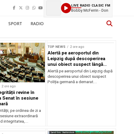
LIVE RADIO CLASIC FM
Bobby McFerrin - Don
SPORT
RADIO
TOP NEWS
2 ore ago
Alertă pe aeroportul din
Leipzig după descoperirea
unui obiect suspect lângă
pistă
Alertă pe aeroportul din Leipzig după
descoperirea unui obiect suspect
Poliția germană a demarat...
2 ore ago
grității revine în
la Senat în sesiune
nară
ității, pe ordinea de zi a
 sesiune extraordinară
d integritatea,...
Sursă foto: Shutterstock