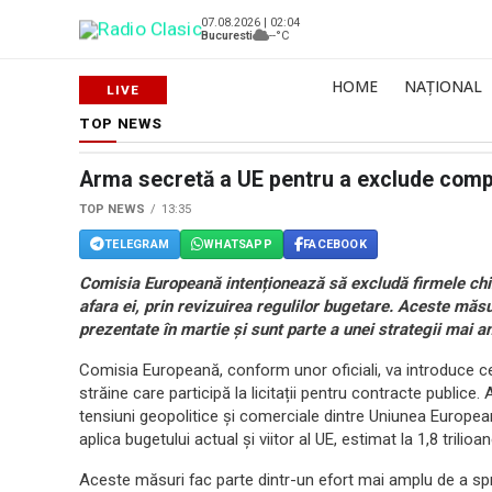
07.08.2026 | 02:04
Bucuresti
--°C
HOME
NAȚIONAL
TOP NEWS
Arma secretă a UE pentru a exclude compani
TOP NEWS
13:35
TELEGRAM
WHATSAPP
FACEBOOK
Comisia Europeană intenționează să excludă firmele chine
afara ei, prin revizuirea regulilor bugetare. Aceste măsu
prezentate în martie și sunt parte a unei strategii mai am
Comisia Europeană, conform unor oficiali, va introduce c
străine care participă la licitații pentru contracte public
tensiuni geopolitice și comerciale dintre Uniunea Europeană
aplica bugetului actual și viitor al UE, estimat la 1,8 trili
Aceste măsuri fac parte dintr-un efort mai amplu de a sprij