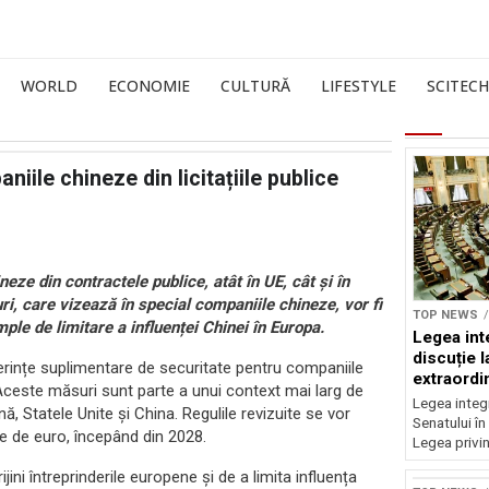
WORLD
ECONOMIE
CULTURĂ
LIFESTYLE
SCITECH
ile chineze din licitațiile publice
ze din contractele publice, atât în UE, cât și în
ri, care vizează în special companiile chineze, vor fi
TOP NEWS
ple de limitare a influenței Chinei în Europa.
Legea inte
discuție 
erințe suplimentare de securitate pentru companiile
extraordi
e. Aceste măsuri sunt parte a unui context mai larg de
Legea integr
, Statele Unite și China. Regulile revizuite se vor
Senatului în
oane de euro, începând din 2028.
Legea privin
ini întreprinderile europene și de a limita influența