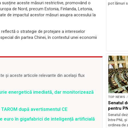
ța susține aceste măsuri restrictive, promovând o
pot lămuri si
 Europa de Nord, precum Estonia, Finlanda, Letonia,
legate de impactul acestor măsuri asupra accesului la
eflectă o strategie de protejare a intereselor
 special din partea Chinei, în contextul unei economii
 și aceste articole relevante din același flux
rie energetică imediată, dar monitorizează
TOP NEWS
Senatul d
pentru PN
 a TAROM după avertismentul CE
Senatul dez
uro în gigafabrici de inteligență artificială
între PNL ș
ordinea de z