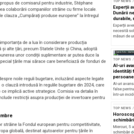
TOP NEWS
e propus de comisarul pentru industrie, Stéphane
Experții a
rea colaborării companiilor străine cu firme locale.
Dunării ne
inde clauza „Cumpărați produse europene” la întregul
durabile,
temporar
Experții ave
necesită sol
măsuri de ur
t importanța de a lua în considerare producția
i alte țări, precum Statele Unite și China, adoptă
Sursă foto: Shutte
mpunerea unor condiții suplimentare ar putea duce la
TOP NEWS
special țările mai sărace care beneficiază de fonduri de
AI-uri av
identități
persoane 
despre noile reguli bugetare, incluzând aspecte legate
securitat
AI-uri avans
 clauză introdusă în regulile bugetare din 2024, care
false pentru
 ce implică active strategice. Comisia va detalia în
într-un inci
nclude restricții asupra producției de invertoare pentru
TOP NEWS
Horoscop 
membre
schimbări
r străine la Fondul european pentru competitivitate,
Miercuri, 5
opa globală, destinat ajutoarelor pentru țările în
schimbări de