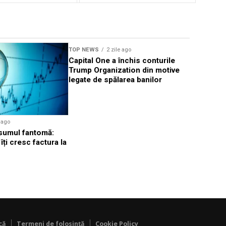
TOP NEWS
2 zile ago
TOP NEWS
Capital One a închis conturile
Spider-Ma
Trump Organization din motive
doilea ce
legate de spălarea banilor
deschider
e ago
nsumul fantomă:
îți cresc factura la
că
Termeni de folosință
Cookie Policy