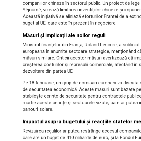
companiilor chineze în sectorul public. Un proiect de leg
Séjourné, vizează limitarea investițiilor chineze și impune
Această inițiativă se aliniază eforturilor Franței de a ext
buget al UE, care este în prezent în negociere.
Măsuri și implicații ale noilor reguli
Ministrul finanțelor din Franța, Roland Lescure, a sublinia
europeană în anumite sectoare strategice, menționând că ș
măsuri similare. Criticii acestor măsuri avertizează că i
creșterea costurilor și represalii comerciale, afectând în 
dezvoltare din partea UE.
Pe 18 februarie, un grup de comisari europeni va discuta 
de securitatea economică. Aceste măsuri sunt bazate pe o
stabilește cerințe de securitate pentru contractele publice
martie aceste cerințe și sectoarele vizate, care ar putea i
panouri solare.
Impactul asupra bugetului și reacțiile statelor 
Revizuirea regulilor ar putea restrânge accesul companiilo
care are un buget de 410 miliarde de euro, și la Fondul Eur