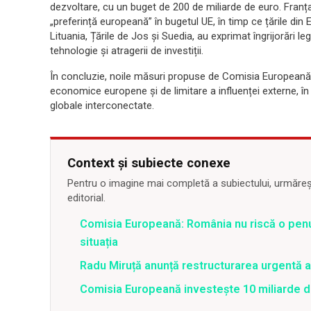
dezvoltare, cu un buget de 200 de miliarde de euro. Fran
„preferință europeană” în bugetul UE, în timp ce țările din
Lituania, Țările de Jos și Suedia, au exprimat îngrijorări 
tehnologie și atragerii de investiții.
În concluzie, noile măsuri propuse de Comisia Europeană r
economice europene și de limitare a influenței externe, în
globale interconectate.
Context și subiecte conexe
Pentru o imagine mai completă a subiectului, urmărește
editorial.
Comisia Europeană: România nu riscă o penu
situația
Radu Miruță anunță restructurarea urgentă
Comisia Europeană investește 10 miliarde de e