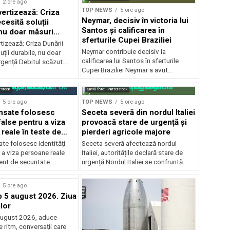
2 ore ago
TOP NEWS
5 ore ago
vertizează: Criza
Neymar, decisiv în victoria lui
cesită soluții
Santos și calificarea în
 nu doar măsuri
sferturile Cupei Braziliei
e
rtizează: Criza Dunării
Neymar contribuie decisiv la
uții durabile, nu doar
calificarea lui Santos în sferturile
gență Debitul scăzut...
Cupei Braziliei Neymar a avut...
rstock
Sursă foto: Shutterstock
5 ore ago
TOP NEWS
5 ore ago
ansate folosesc
Seceta severă din nordul Italiei
 false pentru a viza
provoacă stare de urgență și
reale în teste de
pierderi agricole majore
e
ate folosesc identități
Seceta severă afectează nordul
 a viza persoane reale
Italiei, autoritățile declară stare de
dent de securitate...
urgență Nordul Italiei se confruntă...
5 ore ago
5 august 2026. Ziua
lor
 august 2026, aduce
 ritm, conversații care