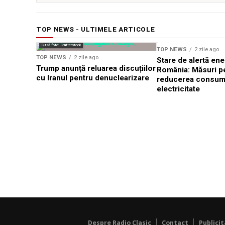
TOP NEWS - ULTIMELE ARTICOLE
Sursă foto: Shutterstock
TOP NEWS
2 zile ago
TOP NEWS
2 zile ago
Stare de alertă ene
Trump anunță reluarea discuțiilor
România: Măsuri p
cu Iranul pentru denuclearizare
reducerea consum
electricitate
Despre Radio Clasic
Contact
Publici