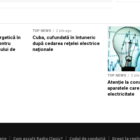
TOP NEWS
2 zile ago
rgetică în
Cuba, cufundată în întuneric
entru
după cedarea reţelei electrice
ului de
naţionale
TOP NEWS
2 zil
Atenție la co
aparatele care 
electricitate
tate
Cum ascult Radio Clasic?
Codul de conduită
Drept la repli