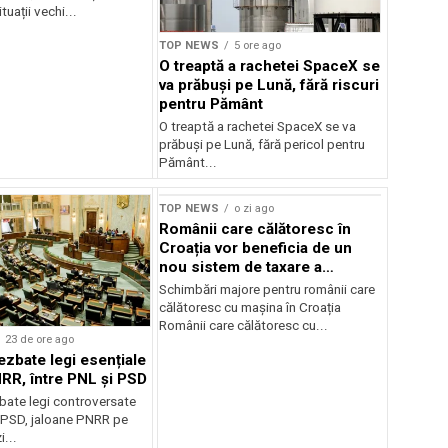
tuații vechi...
TOP NEWS
5 ore ago
O treaptă a rachetei SpaceX se
va prăbuși pe Lună, fără riscuri
pentru Pământ
O treaptă a rachetei SpaceX se va
prăbuși pe Lună, fără pericol pentru
Pământ...
TOP NEWS
o zi ago
Românii care călătoresc în
Croația vor beneficia de un
nou sistem de taxare a
autostrăzilor
Schimbări majore pentru românii care
călătoresc cu mașina în Croația
Românii care călătoresc cu...
23 de ore ago
ezbate legi esențiale
RR, între PNL și PSD
bate legi controversate
i PSD, jaloane PNRR pe
i...