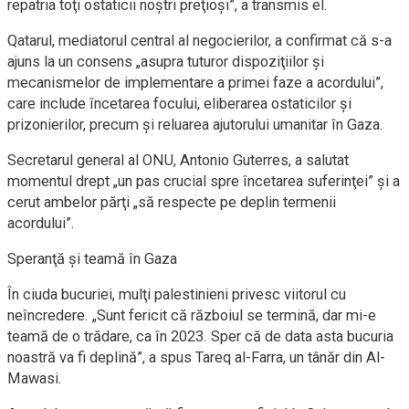
repatria toţi ostaticii noştri preţioşi”, a transmis el.
Qatarul, mediatorul central al negocierilor, a confirmat că s-a
ajuns la un consens „asupra tuturor dispoziţiilor şi
mecanismelor de implementare a primei faze a acordului”,
care include încetarea focului, eliberarea ostaticilor şi
prizonierilor, precum şi reluarea ajutorului umanitar în Gaza.
Secretarul general al ONU, Antonio Guterres, a salutat
momentul drept „un pas crucial spre încetarea suferinţei” şi a
cerut ambelor părţi „să respecte pe deplin termenii
acordului”.
Speranţă şi teamă în Gaza
În ciuda bucuriei, mulţi palestinieni privesc viitorul cu
neîncredere. „Sunt fericit că războiul se termină, dar mi-e
teamă de o trădare, ca în 2023. Sper că de data asta bucuria
noastră va fi deplină”, a spus Tareq al-Farra, un tânăr din Al-
Mawasi.