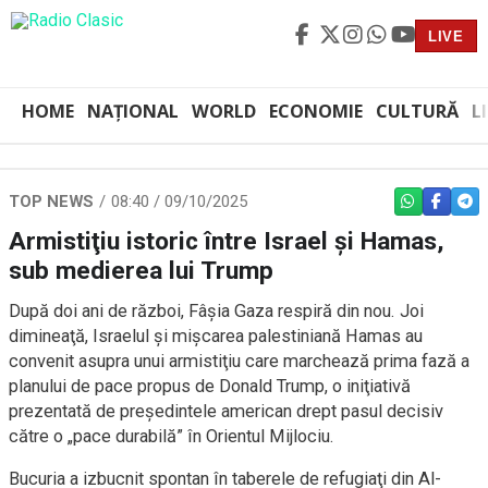
LIVE
HOME
NAȚIONAL
WORLD
ECONOMIE
CULTURĂ
L
TOP NEWS
08:40 / 09/10/2025
WHATSAPP
FACEBO
TEL
Armistiţiu istoric între Israel şi Hamas,
sub medierea lui Trump
După doi ani de război, Fâşia Gaza respiră din nou. Joi
dimineaţă, Israelul şi mişcarea palestiniană Hamas au
convenit asupra unui armistiţiu care marchează prima fază a
planului de pace propus de Donald Trump, o iniţiativă
prezentată de preşedintele american drept pasul decisiv
către o „pace durabilă” în Orientul Mijlociu.
Bucuria a izbucnit spontan în taberele de refugiaţi din Al-