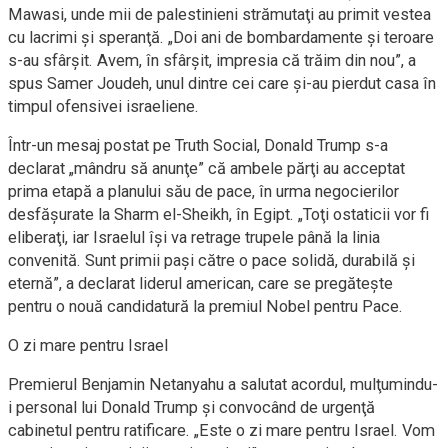
Mawasi, unde mii de palestinieni strămutaţi au primit vestea
cu lacrimi şi speranţă. „Doi ani de bombardamente şi teroare
s-au sfârşit. Avem, în sfârşit, impresia că trăim din nou”, a
spus Samer Joudeh, unul dintre cei care şi-au pierdut casa în
timpul ofensivei israeliene.
Într-un mesaj postat pe Truth Social, Donald Trump s-a
declarat „mândru să anunţe” că ambele părţi au acceptat
prima etapă a planului său de pace, în urma negocierilor
desfăşurate la Sharm el-Sheikh, în Egipt. „Toţi ostaticii vor fi
eliberaţi, iar Israelul îşi va retrage trupele până la linia
convenită. Sunt primii paşi către o pace solidă, durabilă şi
eternă”, a declarat liderul american, care se pregăteşte
pentru o nouă candidatură la premiul Nobel pentru Pace.
O zi mare pentru Israel
Premierul Benjamin Netanyahu a salutat acordul, mulţumindu-
i personal lui Donald Trump şi convocând de urgenţă
cabinetul pentru ratificare. „Este o zi mare pentru Israel. Vom