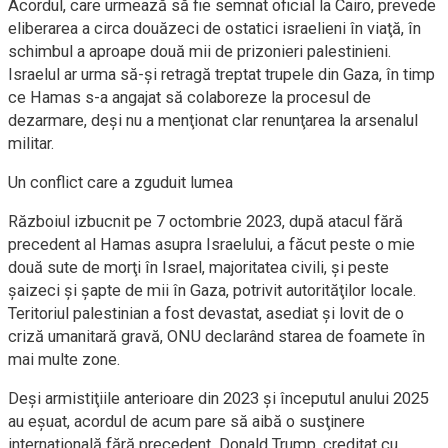
Acordul, care urmează să fie semnat oficial la Cairo, prevede
eliberarea a circa douăzeci de ostatici israelieni în viaţă, în
schimbul a aproape două mii de prizonieri palestinieni.
Israelul ar urma să-şi retragă treptat trupele din Gaza, în timp
ce Hamas s-a angajat să colaboreze la procesul de
dezarmare, deşi nu a menţionat clar renunţarea la arsenalul
militar.
Un conflict care a zguduit lumea
Războiul izbucnit pe 7 octombrie 2023, după atacul fără
precedent al Hamas asupra Israelului, a făcut peste o mie
două sute de morţi în Israel, majoritatea civili, şi peste
şaizeci şi şapte de mii în Gaza, potrivit autorităţilor locale.
Teritoriul palestinian a fost devastat, asediat şi lovit de o
criză umanitară gravă, ONU declarând starea de foamete în
mai multe zone.
Deşi armistiţiile anterioare din 2023 şi începutul anului 2025
au eşuat, acordul de acum pare să aibă o susţinere
internaţională fără precedent. Donald Trump, creditat cu