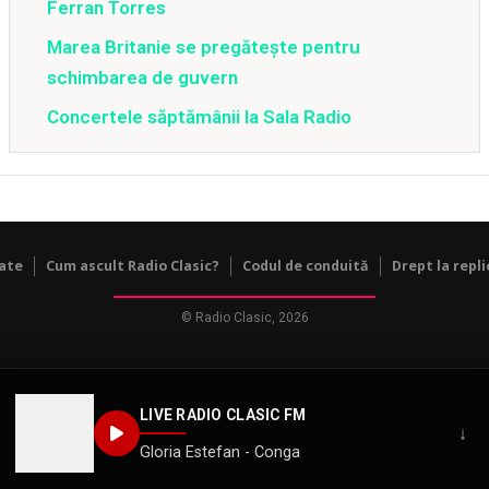
Ferran Torres
Marea Britanie se pregătește pentru
schimbarea de guvern
Concertele săptămânii la Sala Radio
tate
Cum ascult Radio Clasic?
Codul de conduită
Drept la repli
© Radio Clasic, 2026
LIVE RADIO CLASIC FM
↓
Gloria Estefan - Conga