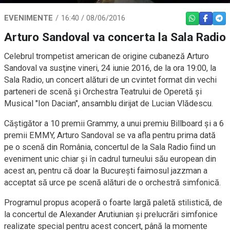
EVENIMENTE
16:40 / 08/06/2016
WHATSAPP
FACEBO
TEL
Arturo Sandoval va concerta la Sala Radio
Celebrul trompetist american de origine cubaneză Arturo
Sandoval va susţine vineri, 24 iunie 2016, de la ora 19:00, la
Sala Radio, un concert alături de un cvintet format din vechi
parteneri de scenă şi Orchestra Teatrului de Operetă şi
Musical "Ion Dacian", ansamblu dirijat de Lucian Vlădescu.
Căştigător a 10 premii Grammy, a unui premiu Billboard şi a 6
premii EMMY, Arturo Sandoval se va afla pentru prima dată
pe o scenă din România, concertul de la Sala Radio fiind un
eveniment unic chiar şi în cadrul turneului său european din
acest an, pentru că doar la Bucureşti faimosul jazzman a
acceptat să urce pe scenă alături de o orchestră simfonică.
Programul propus acoperă o foarte largă paletă stilistică, de
la concertul de Alexander Arutiunian şi prelucrări simfonice
realizate special pentru acest concert, până la momente