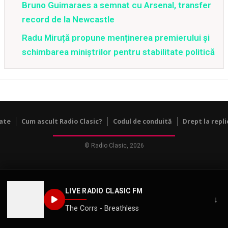
Bruno Guimaraes a semnat cu Arsenal, transfer
record de la Newcastle
Radu Miruță propune menținerea premierului și
schimbarea miniștrilor pentru stabilitate politică
tate
Cum ascult Radio Clasic?
Codul de conduită
Drept la repli
© Radio Clasic, 2026
LIVE RADIO CLASIC FM
↓
The Corrs - Breathless