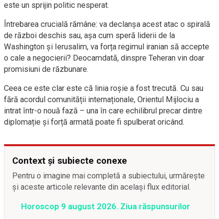
este un sprijin politic nesperat.
Întrebarea crucială rămâne: va declanșa acest atac o spirală
de război deschis sau, așa cum speră liderii de la
Washington și Ierusalim, va forța regimul iranian să accepte
o cale a negocierii? Deocamdată, dinspre Teheran vin doar
promisiuni de răzbunare.
Ceea ce este clar este că linia roșie a fost trecută. Cu sau
fără acordul comunității internaționale, Orientul Mijlociu a
intrat într-o nouă fază – una în care echilibrul precar dintre
diplomație și forță armată poate fi spulberat oricând.
Context și subiecte conexe
Pentru o imagine mai completă a subiectului, urmărește
și aceste articole relevante din același flux editorial.
Horoscop 9 august 2026. Ziua răspunsurilor