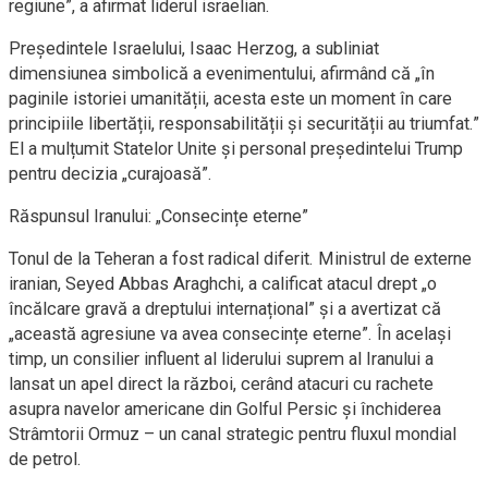
regiune”, a afirmat liderul israelian.
Președintele Israelului, Isaac Herzog, a subliniat
dimensiunea simbolică a evenimentului, afirmând că „în
paginile istoriei umanității, acesta este un moment în care
principiile libertății, responsabilității și securității au triumfat.”
El a mulțumit Statelor Unite și personal președintelui Trump
pentru decizia „curajoasă”.
Răspunsul Iranului: „Consecințe eterne”
Tonul de la Teheran a fost radical diferit. Ministrul de externe
iranian, Seyed Abbas Araghchi, a calificat atacul drept „o
încălcare gravă a dreptului internațional” și a avertizat că
„această agresiune va avea consecințe eterne”. În același
timp, un consilier influent al liderului suprem al Iranului a
lansat un apel direct la război, cerând atacuri cu rachete
asupra navelor americane din Golful Persic și închiderea
Strâmtorii Ormuz – un canal strategic pentru fluxul mondial
de petrol.