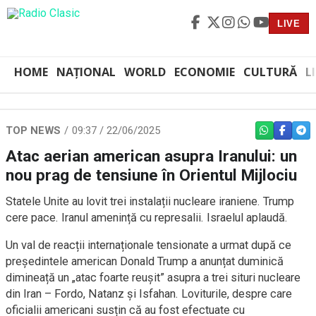
LIVE
HOME
NAȚIONAL
WORLD
ECONOMIE
CULTURĂ
L
TOP NEWS
09:37 / 22/06/2025
WHATSAPP
FACEBO
TEL
Atac aerian american asupra Iranului: un
nou prag de tensiune în Orientul Mijlociu
Statele Unite au lovit trei instalații nucleare iraniene. Trump
cere pace. Iranul amenință cu represalii. Israelul aplaudă.
Un val de reacții internaționale tensionate a urmat după ce
președintele american Donald Trump a anunțat duminică
dimineață un „atac foarte reușit” asupra a trei situri nucleare
din Iran – Fordo, Natanz și Isfahan. Loviturile, despre care
oficialii americani susțin că au fost efectuate cu