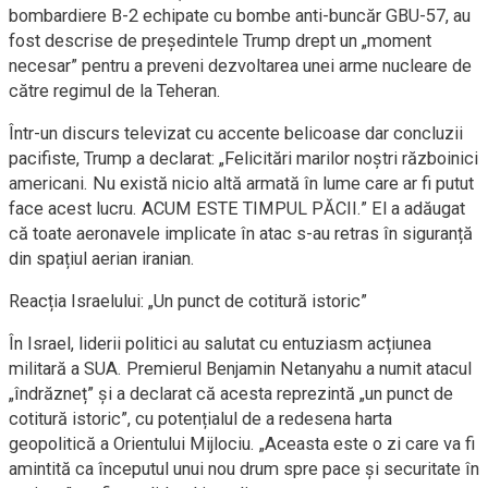
bombardiere B-2 echipate cu bombe anti-buncăr GBU-57, au
fost descrise de președintele Trump drept un „moment
necesar” pentru a preveni dezvoltarea unei arme nucleare de
către regimul de la Teheran.
Într-un discurs televizat cu accente belicoase dar concluzii
pacifiste, Trump a declarat: „Felicitări marilor noștri războinici
americani. Nu există nicio altă armată în lume care ar fi putut
face acest lucru. ACUM ESTE TIMPUL PĂCII.” El a adăugat
că toate aeronavele implicate în atac s-au retras în siguranță
din spațiul aerian iranian.
Reacția Israelului: „Un punct de cotitură istoric”
În Israel, liderii politici au salutat cu entuziasm acțiunea
militară a SUA. Premierul Benjamin Netanyahu a numit atacul
„îndrăzneț” și a declarat că acesta reprezintă „un punct de
cotitură istoric”, cu potențialul de a redesena harta
geopolitică a Orientului Mijlociu. „Aceasta este o zi care va fi
amintită ca începutul unui nou drum spre pace și securitate în