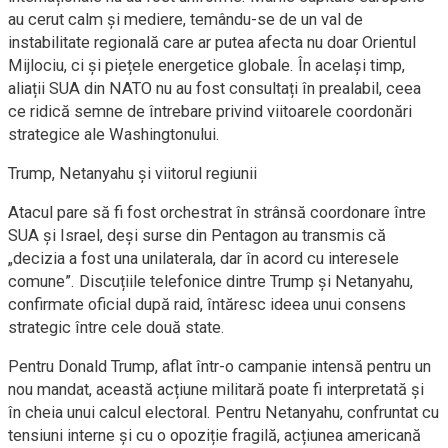
au cerut calm și mediere, temându-se de un val de
instabilitate regională care ar putea afecta nu doar Orientul
Mijlociu, ci și piețele energetice globale. În același timp,
aliații SUA din NATO nu au fost consultați în prealabil, ceea
ce ridică semne de întrebare privind viitoarele coordonări
strategice ale Washingtonului.
Trump, Netanyahu și viitorul regiunii
Atacul pare să fi fost orchestrat în strânsă coordonare între
SUA și Israel, deși surse din Pentagon au transmis că
„decizia a fost una unilaterala, dar în acord cu interesele
comune”. Discuțiile telefonice dintre Trump și Netanyahu,
confirmate oficial după raid, întăresc ideea unui consens
strategic între cele două state.
Pentru Donald Trump, aflat într-o campanie intensă pentru un
nou mandat, această acțiune militară poate fi interpretată și
în cheia unui calcul electoral. Pentru Netanyahu, confruntat cu
tensiuni interne și cu o opoziție fragilă, acțiunea americană