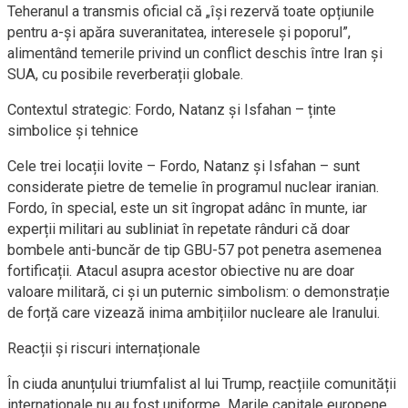
Teheranul a transmis oficial că „își rezervă toate opțiunile
pentru a-și apăra suveranitatea, interesele și poporul”,
alimentând temerile privind un conflict deschis între Iran și
SUA, cu posibile reverberații globale.
Contextul strategic: Fordo, Natanz și Isfahan – ținte
simbolice și tehnice
Cele trei locații lovite – Fordo, Natanz și Isfahan – sunt
considerate pietre de temelie în programul nuclear iranian.
Fordo, în special, este un sit îngropat adânc în munte, iar
experții militari au subliniat în repetate rânduri că doar
bombele anti-buncăr de tip GBU-57 pot penetra asemenea
fortificații. Atacul asupra acestor obiective nu are doar
valoare militară, ci și un puternic simbolism: o demonstrație
de forță care vizează inima ambițiilor nucleare ale Iranului.
Reacții și riscuri internaționale
În ciuda anunțului triumfalist al lui Trump, reacțiile comunității
internaționale nu au fost uniforme. Marile capitale europene