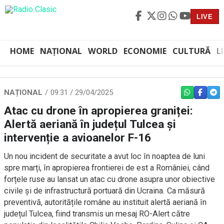
LIVE
HOME
NAȚIONAL
WORLD
ECONOMIE
CULTURĂ
L
NAȚIONAL
09:31 / 29/04/2025
WHATSAPP
FACEBO
TEL
Atac cu drone în apropierea graniței:
Alertă aeriană în județul Tulcea și
intervenție a avioanelor F-16
Un nou incident de securitate a avut loc în noaptea de luni
spre marți, în apropierea frontierei de est a României, când
forțele ruse au lansat un atac cu drone asupra unor obiective
civile și de infrastructură portuară din Ucraina. Ca măsură
preventivă, autoritățile române au instituit alertă aeriană în
județul Tulcea, fiind transmis un mesaj RO-Alert către