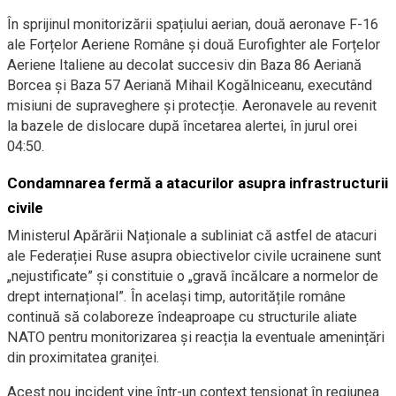
În sprijinul monitorizării spațiului aerian, două aeronave F-16
ale Forțelor Aeriene Române și două Eurofighter ale Forțelor
Aeriene Italiene au decolat succesiv din Baza 86 Aeriană
Borcea și Baza 57 Aeriană Mihail Kogălniceanu, executând
misiuni de supraveghere și protecție. Aeronavele au revenit
la bazele de dislocare după încetarea alertei, în jurul orei
04:50.
Condamnarea fermă a atacurilor asupra infrastructurii
civile
Ministerul Apărării Naționale a subliniat că astfel de atacuri
ale Federației Ruse asupra obiectivelor civile ucrainene sunt
„nejustificate” și constituie o „gravă încălcare a normelor de
drept internațional”. În același timp, autoritățile române
continuă să colaboreze îndeaproape cu structurile aliate
NATO pentru monitorizarea și reacția la eventuale amenințări
din proximitatea graniței.
Acest nou incident vine într-un context tensionat în regiunea