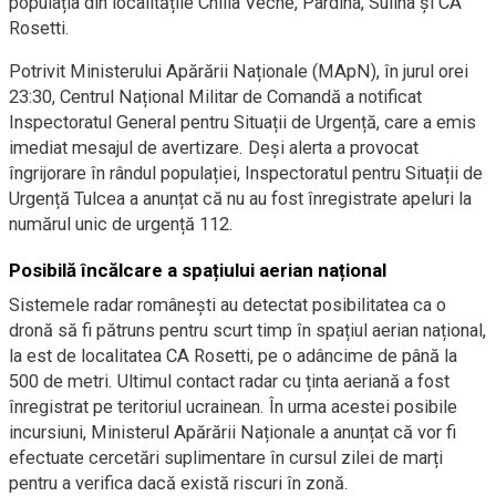
populația din localitățile Chilia Veche, Pardina, Sulina și CA
Rosetti.
Potrivit Ministerului Apărării Naționale (MApN), în jurul orei
23:30, Centrul Național Militar de Comandă a notificat
Inspectoratul General pentru Situații de Urgență, care a emis
imediat mesajul de avertizare. Deși alerta a provocat
îngrijorare în rândul populației, Inspectoratul pentru Situații de
Urgență Tulcea a anunțat că nu au fost înregistrate apeluri la
numărul unic de urgență 112.
Posibilă încălcare a spațiului aerian național
Sistemele radar românești au detectat posibilitatea ca o
dronă să fi pătruns pentru scurt timp în spațiul aerian național,
la est de localitatea CA Rosetti, pe o adâncime de până la
500 de metri. Ultimul contact radar cu ținta aeriană a fost
înregistrat pe teritoriul ucrainean. În urma acestei posibile
incursiuni, Ministerul Apărării Naționale a anunțat că vor fi
efectuate cercetări suplimentare în cursul zilei de marți
pentru a verifica dacă există riscuri în zonă.