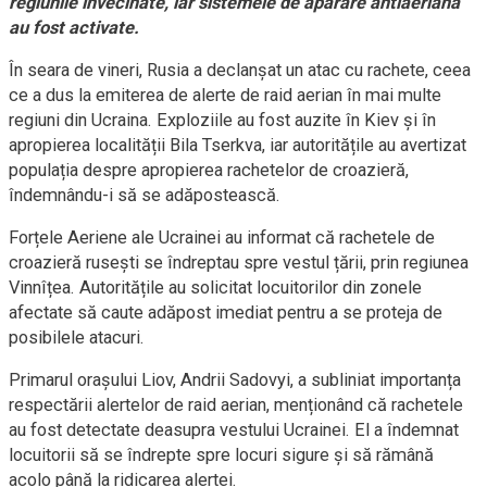
regiunile învecinate, iar sistemele de apărare antiaeriană
au fost activate.
În seara de vineri, Rusia a declanșat un atac cu rachete, ceea
ce a dus la emiterea de alerte de raid aerian în mai multe
regiuni din Ucraina. Exploziile au fost auzite în Kiev și în
apropierea localității Bila Tserkva, iar autoritățile au avertizat
populația despre apropierea rachetelor de croazieră,
îndemnându-i să se adăpostească.
Forțele Aeriene ale Ucrainei au informat că rachetele de
croazieră rusești se îndreptau spre vestul țării, prin regiunea
Vinnîțea. Autoritățile au solicitat locuitorilor din zonele
afectate să caute adăpost imediat pentru a se proteja de
posibilele atacuri.
Primarul orașului Liov, Andrii Sadovyi, a subliniat importanța
respectării alertelor de raid aerian, menționând că rachetele
au fost detectate deasupra vestului Ucrainei. El a îndemnat
locuitorii să se îndrepte spre locuri sigure și să rămână
acolo până la ridicarea alertei.