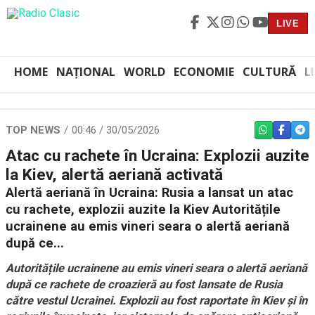
LIVE
HOME
NAȚIONAL
WORLD
ECONOMIE
CULTURĂ
L
TOP NEWS
00:46 / 30/05/2026
WHATSAPP
FACEBO
TEL
Atac cu rachete în Ucraina: Explozii auzite
la Kiev, alertă aeriană activată
Alertă aeriană în Ucraina: Rusia a lansat un atac
cu rachete, explozii auzite la Kiev Autoritățile
ucrainene au emis vineri seara o alertă aeriană
după ce...
Autoritățile ucrainene au emis vineri seara o alertă aeriană
după ce rachete de croazieră au fost lansate de Rusia
către vestul Ucrainei. Explozii au fost raportate în Kiev și în