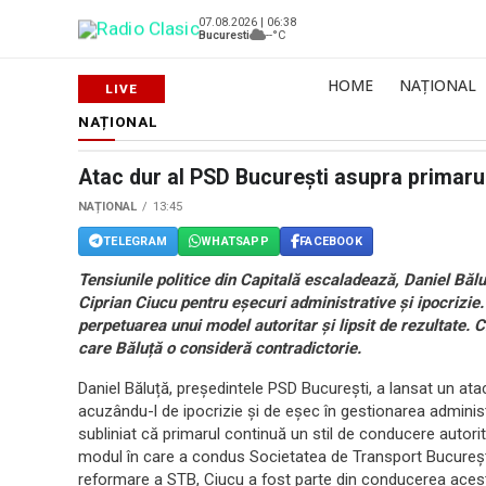
07.08.2026 | 06:38
Bucuresti
--°C
HOME
NAȚIONAL
NAȚIONAL
Atac dur al PSD București asupra primarul
NAȚIONAL
13:45
TELEGRAM
WHATSAPP
FACEBOOK
Tensiunile politice din Capitală escaladează, Daniel Bălu
Ciprian Ciucu pentru eșecuri administrative și ipocrizie.
perpetuarea unui model autoritar și lipsit de rezultate. Cr
care Băluță o consideră contradictorie.
Daniel Băluță, președintele PSD București, a lansat un atac 
acuzându-l de ipocrizie și de eșec în gestionarea administra
subliniat că primarul continuă un stil de conducere autori
modul în care a condus Societatea de Transport București 
reformare a STB, Ciucu a fost parte din conducerea aceste