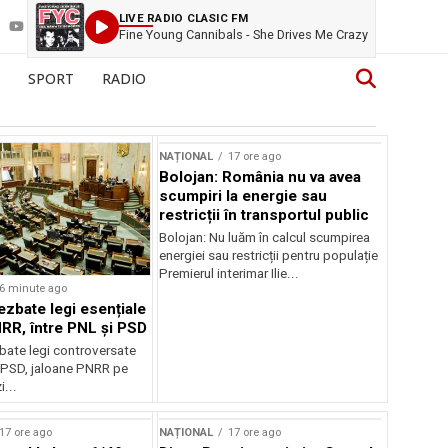
LIVE RADIO CLASIC FM
Fine Young Cannibals - She Drives Me Crazy
SPORT
RADIO
NAȚIONAL
17 ore ago
Bolojan: România nu va avea
scumpiri la energie sau
restricții în transportul public
Bolojan: Nu luăm în calcul scumpirea
energiei sau restricții pentru populație
Premierul interimar Ilie...
6 minute ago
ezbate legi esențiale
RR, între PNL și PSD
bate legi controversate
i PSD, jaloane PNRR pe
i...
17 ore ago
NAȚIONAL
17 ore ago