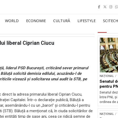
WORLD
ECONOMIE
CULTURĂ
LIFESTYLE
SCITECH
ui liberal Ciprian Ciucu
ță, liderul PSD București, criticând sever primarul
 Băluță solicită demisia edilului, acuzându-l de
NAȚIONAL
iticile vizează și solicitarea unui audit la STB, pe
Senatul d
pentru PN
Senatul dez
direct la adresa primarului liberal Ciprian Ciucu,
între PNL ș
ției Capitalei. Într-o declarație publică, Băluță a
ordinea de z
tar, asemănându-l cu un „baron” și criticându-l pentru
(STB). Băluță a menționat că, în ciuda solicitărilor de
NAȚIONAL
i entități timp de șase ani, ceea ce ridică semne de