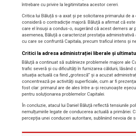
întrebare cu privire la legitimitatea acestor cereri.
Critica lui Băluță s-a axat și pe solicitarea primarului de 
consideră o contradicție majoră. Băluță a afirmat că este 
care el însuși a condus-o, sugerând că acest demers ar put
asemenea, Băluță a caracterizat prestația administrativă a
cu care se confruntă Capitala, precum traficul intens și n
Critici la adresa administrației liberale și ultimat
Băluță a continuat să sublinieze problemele majore ale Ca
trafic severă și cu dificultăți în furnizarea căldurii, lăsând
situația actuală ca fiind „grotescă” și a acuzat administraț
concentrează pe activități superficiale, cum ar fi prezenț
fost clar: primarul are de ales între a-și recunoaște eșecu
pentru soluționarea problemelor Capitalei.
În concluzie, atacul lui Daniel Băluță reflectă tensiunile p
nemulțumirile legate de conducerea actuală a primăriei. Cr
percepția unei conduceri autoritare, subliniind nevoia de s