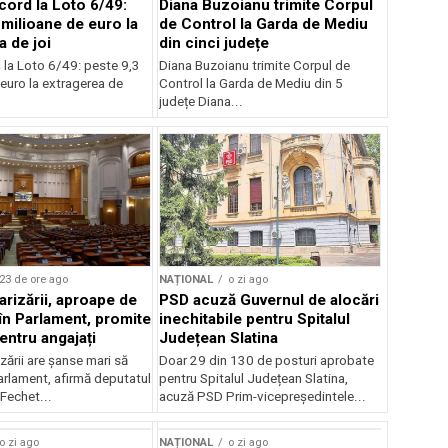
cord la Loto 6/49:
Diana Buzoianu trimite Corpul
 milioane de euro la
de Control la Garda de Mediu
a de joi
din cinci județe
 la Loto 6/49: peste 9,3
Diana Buzoianu trimite Corpul de
euro la extragerea de
Control la Garda de Mediu din 5
județe Diana...
23 de ore ago
NAȚIONAL
o zi ago
arizării, aproape de
PSD acuză Guvernul de alocări
în Parlament, promite
inechitabile pentru Spitalul
entru angajați
Județean Slatina
zării are șanse mari să
Doar 29 din 130 de posturi aprobate
arlament, afirmă deputatul
pentru Spitalul Județean Slatina,
Fechet...
acuză PSD Prim-vicepreședintele...
o zi ago
NAȚIONAL
o zi ago