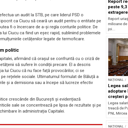
Report re
peste 9,3
extragere
a efectua un audit la STB, pe care liderul PSD o
Report uriaș
ipocrit ca Ciucu să ceară un audit pentru o entitate pe
milioane de 
ea fi o încercare de a-și regla conturile politice. De
joi...
 lui Ciucu ca fiind un eșec rapid, subliniind problemele
emulțumirile cetățenilor legate de termoficare.
um politic
pitalei, afirmând că orașul se confruntă cu o criză de
 cetățenii să sufere în condiții precare. El a descris
ia lui Ciucu că nu face față provocărilor, ci se
a pe rețelele sociale. Ultimatumul formulat de Băluță a
NAȚIONAL
rile și a demisiona sau a începe să lucreze efectiv
Legea sal
adoptare 
creșteri p
olitice crescânde din București și evidențiază
Legea salari
iticile sale se concentrează pe lipsa de rezultate și pe
treacă de P
chimbare în administrația Capitalei.
PNL Mircea 
NAȚIONAL