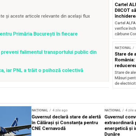
Cartel AL
DIICOT să
închidere
 și aceste articole relevante din același flux
cărbune
Cartel ALFA
verifice înc
ntru Primăria București în fiecare
cărbune Con
NAȚIONAL
preveni falimentul transportului public din
Stare de a
România: 
reducere
ica, iar PNL a trăit o psihoză colectivă
electricit
Stare de ale
Măsuri pent
de electricit
NAȚIONAL
4 zile ago
NAȚIONAL
4 zile 
Guvernul declară stare de alertă
Guvernul conv
în Călărași și Constanța pentru
extraordinară 
CNE Cernavodă
energetică și i
Dunăre