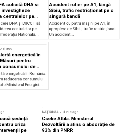
FA solicită DNA și
Accident rutier pe A1, lângă
 investigheze
Sibiu, trafic restricționat pe o
a centralelor pe
singură bandă
 cere DNA și DIICOT să
Accident cu patru mașini pe A1, în
hiderea centralelor pe
apropiere de Sibiu, trafic restricționat
federația Națională...
Un accident...
o zi ago
lertă energetică în
Măsuri pentru
a consumului de
ate
rtă energetică în România:
ru reducerea consumului
ate Ministerul Energiei...
ago
NAȚIONAL
4 zile ago
NAȚIONAL
oacă ședință
Cseke Attila: Ministerul
Legea inte
pentru criza
Dezvoltării a atins o absorbție de
deputații 
ntervenții pe
93% din PNRR
săptămân