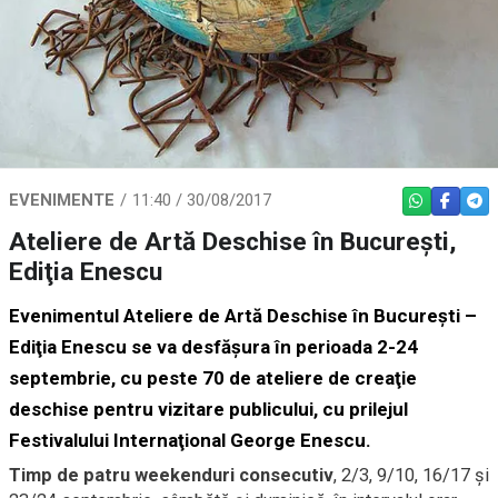
EVENIMENTE
11:40 / 30/08/2017
WHATSAPP
FACEBO
TEL
Ateliere de Artă Deschise în Bucureşti,
Ediţia Enescu
Evenimentul Ateliere de Artă Deschise în Bucureşti –
Ediţia Enescu se va desfăşura în perioada 2-24
septembrie, cu peste 70 de ateliere de creaţie
deschise pentru vizitare publicului, cu prilejul
Festivalului Internaţional George Enescu.
Timp de patru weekenduri consecutiv
, 2/3, 9/10, 16/17 şi