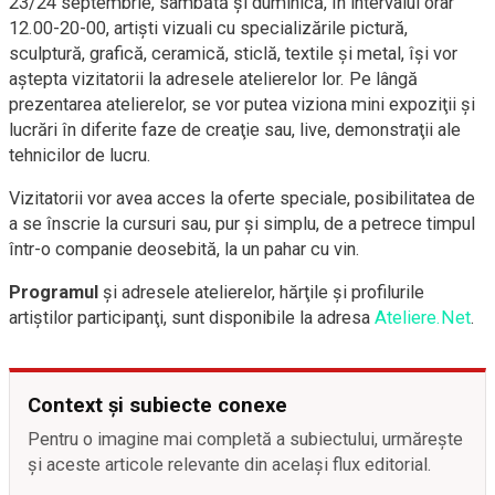
23/24 septembrie, sâmbătă şi duminică, în intervalul orar
12.00-20-00, artişti vizuali cu specializările pictură,
sculptură, grafică, ceramică, sticlă, textile şi metal, îşi vor
aştepta vizitatorii la adresele atelierelor lor. Pe lângă
prezentarea atelierelor, se vor putea viziona mini expoziţii şi
lucrări în diferite faze de creaţie sau, live, demonstraţii ale
tehnicilor de lucru.
Vizitatorii vor avea acces la oferte speciale, posibilitatea de
a se înscrie la cursuri sau, pur şi simplu, de a petrece timpul
într-o companie deosebită, la un pahar cu vin.
Programul
şi adresele atelierelor, hărţile şi profilurile
artiştilor participanţi, sunt disponibile la adresa
Ateliere.Net
.
Context și subiecte conexe
Pentru o imagine mai completă a subiectului, urmărește
și aceste articole relevante din același flux editorial.