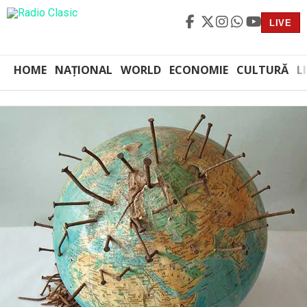
LIVE
HOME
NAȚIONAL
WORLD
ECONOMIE
CULTURĂ
L