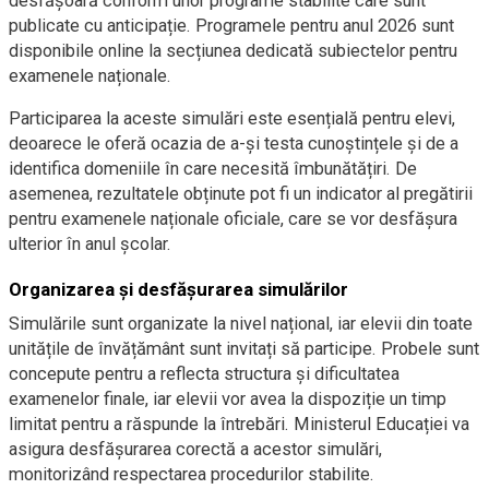
desfășoară conform unor programe stabilite care sunt
publicate cu anticipație. Programele pentru anul 2026 sunt
disponibile online la secțiunea dedicată subiectelor pentru
examenele naționale.
Participarea la aceste simulări este esențială pentru elevi,
deoarece le oferă ocazia de a-și testa cunoștințele și de a
identifica domeniile în care necesită îmbunătățiri. De
asemenea, rezultatele obținute pot fi un indicator al pregătirii
pentru examenele naționale oficiale, care se vor desfășura
ulterior în anul școlar.
Organizarea și desfășurarea simulărilor
Simulările sunt organizate la nivel național, iar elevii din toate
unitățile de învățământ sunt invitați să participe. Probele sunt
concepute pentru a reflecta structura și dificultatea
examenelor finale, iar elevii vor avea la dispoziție un timp
limitat pentru a răspunde la întrebări. Ministerul Educației va
asigura desfășurarea corectă a acestor simulări,
monitorizând respectarea procedurilor stabilite.