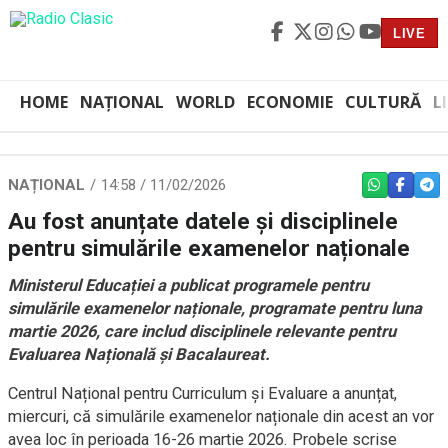
LIVE
HOME
NAȚIONAL
WORLD
ECONOMIE
CULTURĂ
L
NAȚIONAL
14:58 / 11/02/2026
WHATSAPP
FACEBO
TEL
Au fost anunțate datele și disciplinele
pentru simulările examenelor naționale
Ministerul Educației a publicat programele pentru
simulările examenelor naționale, programate pentru luna
martie 2026, care includ disciplinele relevante pentru
Evaluarea Națională și Bacalaureat.
Centrul Național pentru Curriculum și Evaluare a anunțat,
miercuri, că simulările examenelor naționale din acest an vor
avea loc în perioada 16-26 martie 2026. Probele scrise