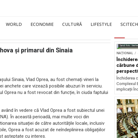
WORLD
ECONOMIE
CULTURĂ
LIFESTYLE
SCITECH
Sursă foto: Shutte
hova și primarul din Sinaia
NAȚIONAL
Închidere
cărbune d
perspectiv
Închiderea c
așului Sinaia, Vlad Oprea, au fost chemați vineri la
Complexul E
ei anchete care vizează posibile abuzuri în serviciu.
implicații În
Oprea nu a fost revocat din funcție, în ciuda faptului
e, având în vedere că Vlad Oprea a fost subiectul unei
NA). În această perioadă, mai multe voci din
onarea situației de către autoritățile locale, inclusiv
ile, Oprea a fost acuzat de neîndeplinirea obligațiilor
ost așteptate cu interes.