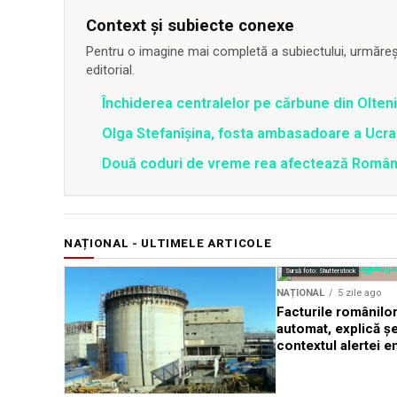
Context și subiecte conexe
Pentru o imagine mai completă a subiectului, urmărește
editorial.
Închiderea centralelor pe cărbune din Olteni
Olga Stefanîşina, fosta ambasadoare a Ucrai
Două coduri de vreme rea afectează România 
NAȚIONAL - ULTIMELE ARTICOLE
Sursă foto: Shutterstock
NAȚIONAL
5 zile ago
Facturile românilor
automat, explică ș
contextul alertei e