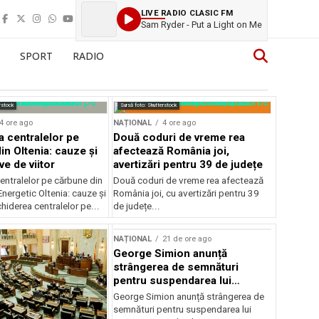
LIVE RADIO CLASIC FM
Sam Ryder - Put a Light on Me
SPORT
RADIO
rstock
Sursă foto: Shutterstock
4 ore ago
NAȚIONAL
4 ore ago
a centralelor pe
Două coduri de vreme rea
in Oltenia: cauze și
afectează România joi,
e de viitor
avertizări pentru 39 de județe
entralelor pe cărbune din
Două coduri de vreme rea afectează
nergetic Oltenia: cauze și
România joi, cu avertizări pentru 39
chiderea centralelor pe...
de județe...
NAȚIONAL
21 de ore ago
George Simion anunță
strângerea de semnături
pentru suspendarea lui
Nicușor Dan
George Simion anunță strângerea de
semnături pentru suspendarea lui