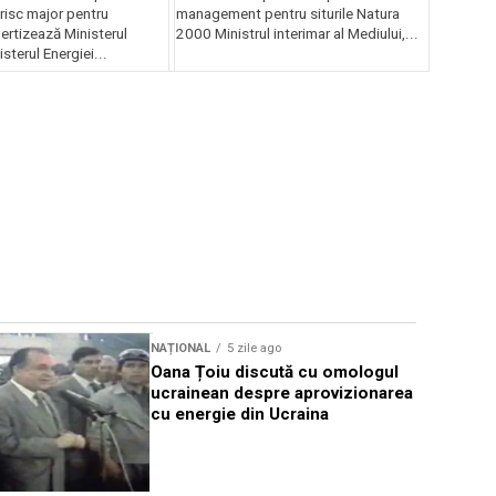
risc major pentru
management pentru siturile Natura
ertizează Ministerul
2000 Ministrul interimar al Mediului,...
sterul Energiei...
NAȚIONAL
5 zile ago
NAȚIONAL
Oana Țoiu discută cu omologul
DNA: Deci
ucrainean despre aprovizionarea
prescripți
cu energie din Ucraina
cazurile 