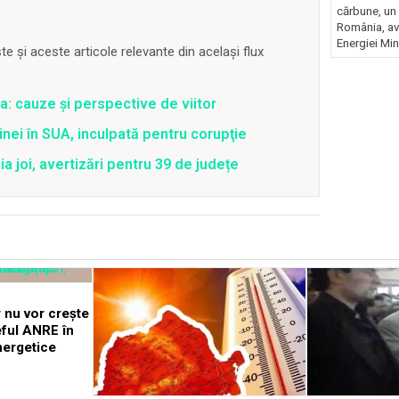
cărbune, un 
România, av
Energiei Mini
 și aceste articole relevante din același flux
a: cauze și perspective de viitor
nei în SUA, inculpată pentru corupţie
joi, avertizări pentru 39 de județe
 nu vor crește
eful ANRE în
nergetice