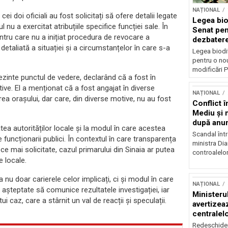
NAȚIONAL
cei doi oficiali au fost solicitați să ofere detalii legate
Legea biod
 nu a exercitat atribuțiile specifice funcției sale. În
Senat pen
entru care nu a inițiat procedura de revocare a
dezbatere
 detaliată a situației și a circumstanțelor în care s-a
deputațil
Legea biodiv
pentru o no
modificări P
zinte punctul de vedere, declarând că a fost în
ctive. El a menționat că a fost angajat în diverse
NAȚIONAL
area orașului, dar care, din diverse motive, nu au fost
Conflict î
Mediu şi 
după anun
atea autorităților locale și la modul în care acestea
Scandal într
e funcționarii publici. În contextul în care transparența
ministra Di
 ce mai solicitate, cazul primarului din Sinaia ar putea
controalelor
e locale.
 nu doar carierele celor implicați, ci și modul în care
NAȚIONAL
t așteptate să comunice rezultatele investigației, iar
Ministeru
 caz, care a stârnit un val de reacții și speculații.
avertizea
centralel
risc majo
Redeschider