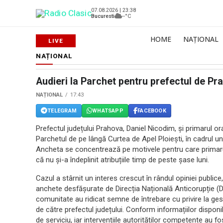
07.08.2026 | 23:38
Bucuresti
--°C
HOME
NAȚIONAL
NAȚIONAL
Audieri la Parchet pentru prefectul de Pra
NAȚIONAL
17:43
TELEGRAM
WHATSAPP
FACEBOOK
Prefectul județului Prahova, Daniel Nicodim, și primarul or
Parchetul de pe lângă Curtea de Apel Ploiești, în cadrul un
Ancheta se concentrează pe motivele pentru care primarul 
că nu și-a îndeplinit atribuțiile timp de peste șase luni.
Cazul a stârnit un interes crescut în rândul opiniei public
anchete desfășurate de Direcția Națională Anticorupție (D
comunitate au ridicat semne de întrebare cu privire la gesti
de către prefectul județului. Conform informațiilor disponib
de serviciu, iar intervențiile autorităților competente au f