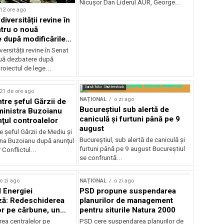
Nicușor Dan Liderul AUR, George...
12 ore ago
iversității revine în
tru o nouă
 după modificările
or
ersității revine în Senat
uă dezbatere după
roiectul de lege...
Sursă foto: Shutterstock
21 de ore ago
NAȚIONAL
o zi ago
ntre şeful Gărzii de
Bucureștiul sub alertă de
ministra Buzoianu
caniculă și furtuni până pe 9
ţul controalelor
august
e şeful Gărzii de Mediu şi
Bucureștiul, sub alertă de caniculă și
ana Buzoianu după anunţul
furtuni până pe 9 august Bucureștiul
 Conflictul...
se confruntă...
o zi ago
NAȚIONAL
o zi ago
l Energiei
PSD propune suspendarea
ză: Redeschiderea
planurilor de management
or pe cărbune, un
pentru siturile Natura 2000
r pentru România
ea centralelor pe
PSD cere suspendarea planurilor de