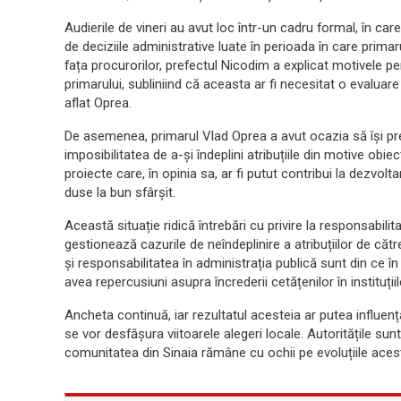
Audierile de vineri au avut loc într-un cadru formal, în care 
de deciziile administrative luate în perioada în care primarul
fața procurorilor, prefectul Nicodim a explicat motivele p
primarului, subliniind că aceasta ar fi necesitat o evaluare
aflat Oprea.
De asemenea, primarul Vlad Oprea a avut ocazia să își pre
imposibilitatea de a-și îndeplini atribuțiile din motive obie
proiecte care, în opinia sa, ar fi putut contribui la dezvolt
duse la bun sfârșit.
Această situație ridică întrebări cu privire la responsabilit
gestionează cazurile de neîndeplinire a atribuțiilor de cătr
și responsabilitatea în administrația publică sunt din ce în
avea repercusiuni asupra încrederii cetățenilor în instituțiil
Ancheta continuă, iar rezultatul acesteia ar putea influența
se vor desfășura viitoarele alegeri locale. Autoritățile sun
comunitatea din Sinaia rămâne cu ochii pe evoluțiile acestui