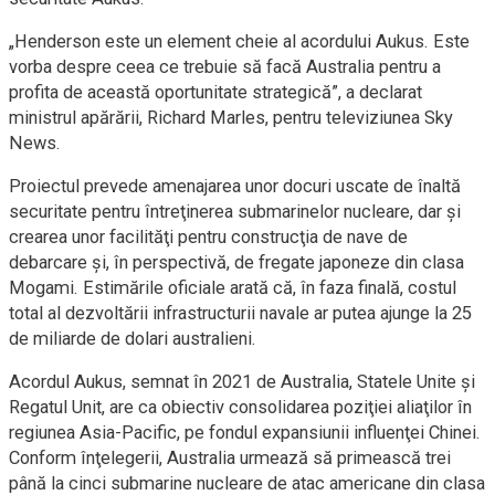
„Henderson este un element cheie al acordului Aukus. Este
vorba despre ceea ce trebuie să facă Australia pentru a
profita de această oportunitate strategică”, a declarat
ministrul apărării, Richard Marles, pentru televiziunea Sky
News.
Proiectul prevede amenajarea unor docuri uscate de înaltă
securitate pentru întreţinerea submarinelor nucleare, dar şi
crearea unor facilităţi pentru construcţia de nave de
debarcare şi, în perspectivă, de fregate japoneze din clasa
Mogami. Estimările oficiale arată că, în faza finală, costul
total al dezvoltării infrastructurii navale ar putea ajunge la 25
de miliarde de dolari australieni.
Acordul Aukus, semnat în 2021 de Australia, Statele Unite şi
Regatul Unit, are ca obiectiv consolidarea poziţiei aliaţilor în
regiunea Asia-Pacific, pe fondul expansiunii influenţei Chinei.
Conform înţelegerii, Australia urmează să primească trei
până la cinci submarine nucleare de atac americane din clasa