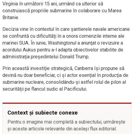
Virginia în următorii 15 ani, urmând ca ulterior să
construiască propriile submarine în colaborare cu Marea
Britanie.
Decizia vine în contextul în care şantierele navale americane
se confruntă cu dificultăţi în a onora comenzile interne ale
marinei SUA. În iunie, Washingtonul a anunţat o revizuire a
acordului Aukus pentru a-l adapta obiectivelor stabilite de
administraţia preşedintelui Donald Trump.
Prin această investiţie strategică, Canberra îşi propune să
devină nu doar beneficiar, ci şi actor esenţial în producţia de
submarine nucleare, consolidându-şi astfel rolul de pilon al
securităţii pe flancul sudic al Pacificului.
Context și subiecte conexe
Pentru o imagine mai completă a subiectului, urmărește
și aceste articole relevante din același flux editorial.