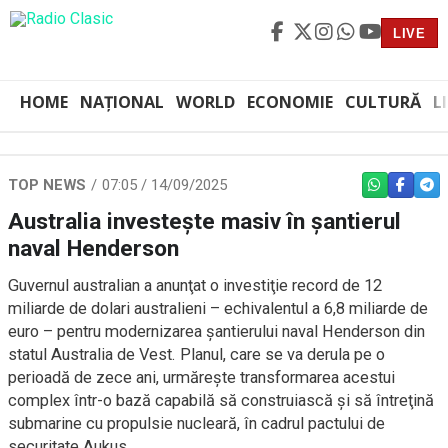
LIVE
HOME
NAȚIONAL
WORLD
ECONOMIE
CULTURĂ
L
TOP NEWS
07:05 / 14/09/2025
WHATSAPP
FACEBO
TEL
Australia investeşte masiv în şantierul
naval Henderson
Guvernul australian a anunţat o investiţie record de 12
miliarde de dolari australieni – echivalentul a 6,8 miliarde de
euro – pentru modernizarea şantierului naval Henderson din
statul Australia de Vest. Planul, care se va derula pe o
perioadă de zece ani, urmăreşte transformarea acestui
complex într-o bază capabilă să construiască şi să întreţină
submarine cu propulsie nucleară, în cadrul pactului de
securitate Aukus.