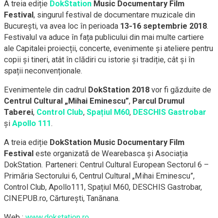
A treia ediție
DokStation
Music Documentary Film
Festival
, singurul festival de documentare muzicale din
București, va avea loc în perioada
13-16 septembrie 2018
.
Festivalul va aduce în fața publicului din mai multe cartiere
ale Capitalei proiecții, concerte, evenimente și ateliere pentru
copii și tineri, atât în clădiri cu istorie și tradiție, cât și în
spații neconvenționale.
Evenimentele din cadrul
DokStation 2018
vor fi găzduite de
Centrul Cultural „Mihai Eminescu”
,
Parcul Drumul
Taberei
,
Control Club
,
Spațiul M60
,
DESCHIS Gastrobar
și
Apollo 111
.
A treia ediție
DokStation Music Documentary Film
Festival
este organizată de Wearebasca și Asociația
DokStation. Parteneri: Centrul Cultural European Sectorul 6 –
Primăria Sectorului 6, Centrul Cultural „Mihai Eminescu”,
Control Club, Apollo111, Spațiul M60, DESCHIS Gastrobar,
CINEPUB.ro, Cărturești, Tanănana.
Web :
www.dokstation.ro