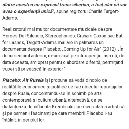
dintre acestea cu expresul trans-siberian, a fost clar că vor
avea o experiență unică
”, spune regizorul
Charlie Targett-
Adams.
Realizatorul mai multor documentare muzicale despre
Heroes Del Silencio, Stereophonics, Graham Coxon sau Bat
for Lashes, Targett-Adams mai are în palmares un
documentar despre Placebo: „Coming Up for Air” (2012). „În
documentarul anterior, m-am axat pe introspecție, așa că, de
data aceasta, am optat pentru o abordare diferită, permițând
trupei să privească în exterior.”
Placebo: Alt Russia
își propune să vadă dincolo de
realitățile economice și politice ce fac obiectul reportajelor
despre Rusia, concentrându-se în schimb pe arta
contemporană și cultura urbană, alternativă, ce se
distanțează de influența Kremlinului, pe diversitatea artistică
și pe oamenii fascinanți pe care membrii Placebo i-au
întâlnit, în periplul lor.