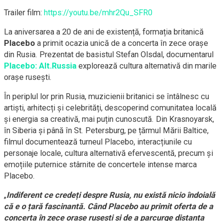
Trailer film:
https://youtu.be/mhr2Qu_SFR0
La aniversarea a 20 de ani de existență, formația britanică
Placebo
a primit ocazia unică de a concerta în zece orașe
din Rusia. Prezentat de basistul Stefan Olsdal, documentarul
Placebo: Alt.Russia
explorează cultura alternativă din marile
orașe rusești.
În periplul lor prin Rusia, muzicienii britanici se întâlnesc cu
artiști, arhitecți și celebrități, descoperind comunitatea locală
și energia sa creativă, mai puțin cunoscută. Din Krasnoyarsk,
în Siberia și până în St. Petersburg, pe țărmul Mării Baltice,
filmul documentează turneul Placebo, interacțiunile cu
personaje locale, cultura alternativă efervescentă, precum și
emoțiile puternice stârnite de concertele intense marca
Placebo.
„
Indiferent ce credeți despre Rusia, nu există nicio îndoială
că e o țară fascinantă. Când Placebo au primit oferta de a
concerta în zece orașe rusești și de a parcurge distanța