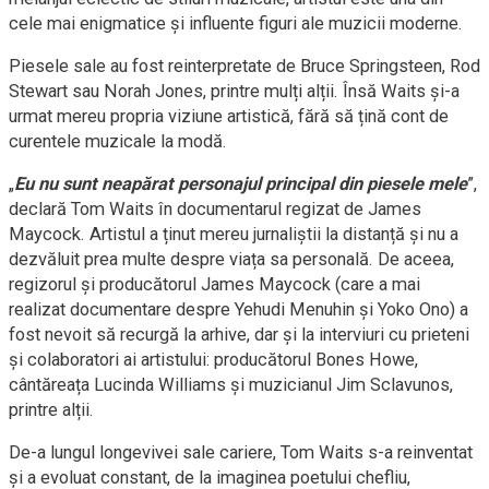
cele mai enigmatice și influente figuri ale muzicii moderne.
Piesele sale au fost reinterpretate de Bruce Springsteen, Rod
Stewart sau Norah Jones, printre mulți alții. Însă Waits și-a
urmat mereu propria viziune artistică, fără să țină cont de
curentele muzicale la modă.
„
Eu nu sunt neapărat personajul principal din piesele mele
”,
declară Tom Waits în documentarul regizat de James
Maycock. Artistul a ținut mereu jurnaliștii la distanță și nu a
dezvăluit prea multe despre viața sa personală. De aceea,
regizorul și producătorul James Maycock (care a mai
realizat documentare despre Yehudi Menuhin și Yoko Ono) a
fost nevoit să recurgă la arhive, dar și la interviuri cu prieteni
și colaboratori ai artistului: producătorul Bones Howe,
cântăreața Lucinda Williams și muzicianul Jim Sclavunos,
printre alții.
De-a lungul longevivei sale cariere, Tom Waits s-a reinventat
și a evoluat constant, de la imaginea poetului chefliu,