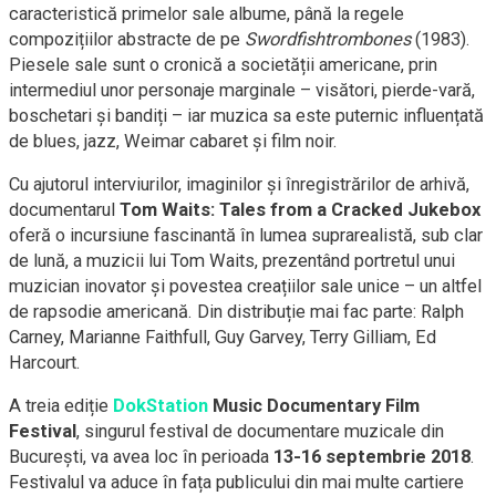
caracteristică primelor sale albume, până la regele
compozițiilor abstracte de pe
Swordfishtrombones
(1983).
Piesele sale sunt o cronică a societății americane, prin
intermediul unor personaje marginale – visători, pierde-vară,
boschetari și bandiți – iar muzica sa este puternic influențată
de blues, jazz, Weimar cabaret și film noir.
Cu ajutorul interviurilor, imaginilor și înregistrărilor de arhivă,
documentarul
Tom Waits: Tales from a Cracked Jukebox
oferă o incursiune fascinantă în lumea suprarealistă, sub clar
de lună, a muzicii lui Tom Waits, prezentând portretul unui
muzician inovator și povestea creațiilor sale unice – un altfel
de rapsodie americană. Din distribuție mai fac parte:
Ralph
Carney, Marianne Faithfull, Guy Garvey, Terry Gilliam, Ed
Harcourt.
A treia ediție
DokStation
Music Documentary Film
Festival
, singurul festival de documentare muzicale din
București, va avea loc în perioada
13-16 septembrie 2018
.
Festivalul va aduce în fața publicului din mai multe cartiere