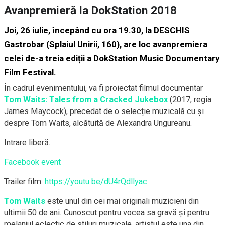
Avanpremieră la DokStation 2018
Joi, 26 iulie, începând cu ora 19.30, la
DESCHIS
Gastrobar
(Splaiul Unirii, 160), are loc
avanpremiera
celei de-a treia ediții a
DokStation
Music Documentary
Film Festival.
În cadrul evenimentului, va fi proiectat filmul documentar
Tom Waits: Tales from a Cracked Jukebox
(2017, regia
James Maycock), precedat de o selecție muzicală cu și
despre Tom Waits, alcătuită de Alexandra Ungureanu.
Intrare liberă.
Facebook event
Trailer film:
https://youtu.be/dU4rQdllyac
Tom Waits
este unul din cei mai originali muzicieni din
ultimii 50 de ani. Cunoscut pentru vocea sa gravă și pentru
melanjul eclectic de stiluri muzicale, artistul este una din