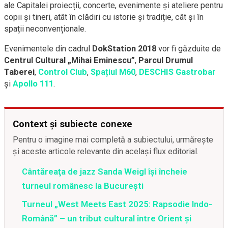
ale Capitalei proiecții, concerte, evenimente și ateliere pentru
copii și tineri, atât în clădiri cu istorie și tradiție, cât și în
spații neconvenționale.
Evenimentele din cadrul
DokStation 2018
vor fi găzduite de
Centrul Cultural „Mihai Eminescu”
,
Parcul Drumul
Taberei
,
Control Club
,
Spațiul M60
,
DESCHIS Gastrobar
și
Apollo 111
.
Context și subiecte conexe
Pentru o imagine mai completă a subiectului, urmărește
și aceste articole relevante din același flux editorial.
Cântăreaţa de jazz Sanda Weigl îşi încheie
turneul românesc la Bucureşti
Turneul „West Meets East 2025: Rapsodie Indo-
Română” – un tribut cultural între Orient și