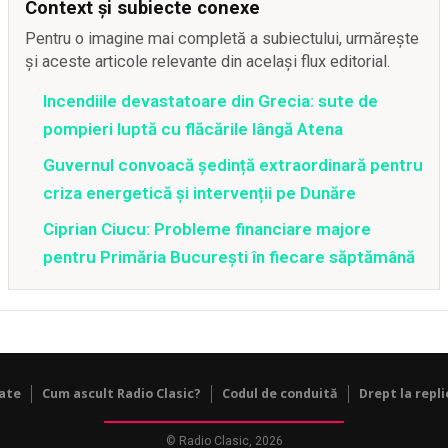
Context și subiecte conexe
Pentru o imagine mai completă a subiectului, urmărește
și aceste articole relevante din același flux editorial.
Incendiile devastatoare din Grecia: sute de
pompieri luptă cu flăcările lângă Atena
Guvernul convoacă ședință extraordinară pentru
criza energetică și intervenții pe Dunăre
Ciprian Ciucu: Probleme financiare majore
pentru Primăria București în fiecare săptămână
tate
Cum ascult Radio Clasic?
Codul de conduită
Drept la repli
© Radio Clasic, 2026