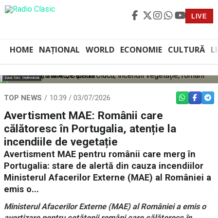
LIVE
HOME
NAȚIONAL
WORLD
ECONOMIE
CULTURĂ
L
Sursă foto: Shutterstock
TOP NEWS
10:39 / 03/07/2026
WHATSAPP
FACEBO
TEL
Avertisment MAE: Românii care
călătoresc în Portugalia, atenție la
incendiile de vegetație
Avertisment MAE pentru românii care merg în
Portugalia: stare de alertă din cauza incendiilor
Ministerul Afacerilor Externe (MAE) al României a
emis o...
Ministerul Afacerilor Externe (MAE) al României a emis o
avertizare pentru cetățenii români care călătoresc în