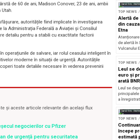
 vârstă de 60 de ani, Madison Conover, 23 de ani, ambii
Sursă foto: Shutte
n Utah.
TOP NEWS
Alertă de 
fășurare, autoritățile fiind implicate în investigarea
din cauza 
 la Administrația Federală a Aviației și Consiliul
Etna
 detaliu pentru a stabili cu exactitate factorii
Atenționare 
de alertă în 
Vulcanului E
operațiunile de salvare, iar rolul ceasului inteligent în
tivelor moderne în situații de urgență. Autoritățile
TOP NEWS
operi toate detaliile necesare în vederea prevenirii
Leul se d
euro și pr
arată BNR
Leul se depr
principalele
a înregistrat
 și aceste articole relevante din același flux
Sursă foto: Shutte
TOP NEWS
Continuar
șecul negocierilor cu Pfizer
începe pr
an de urgență pentru securitatea
estimată 