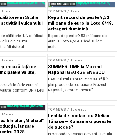
rstock
Sursă foto: Shutterstock
10 ore ago
TOP NEWS
12 ore ago
călătorie în Sicilia
Report record de peste 9,53
activității vulcanului
milioane de euro la Loto 6/49,
extrageri duminică
de călătorie: Nivel ridicat
Report de peste 9,53 milioane de
Sicilia din cauza
euro la Loto 6/49. Când au loc
tna Ministerul...
noile...
12 ore ago
TOP NEWS
13 ore ago
epreciază față de
SUMMER TIME la Muzeul
incipalele valute,
Național GEORGE ENESCU
Deși Palatul Cantacuzino se află în
plin proces de restaurare, Muzeul
eciază față de euro și
Național „George Enescu”...
 valute, conform BNR Leul
...
rstock
TOP NEWS
15 ore ago
14 ore ago
Lentila de contact cu Stelian
ea filmului „Michael”
Tănase – România o poveste
oducția, lansare
de succes?
pentru 2028
În perioada vacanței de vară, „Lentila