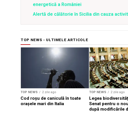
energetică a României
Alertă de călătorie în Sicilia din cauza activit
TOP NEWS - ULTIMELE ARTICOLE
TOP NEWS
2 zile ago
TOP NEWS
2 zile ago
Cod roșu de caniculă în toate
Legea biodiversități
orașele mari din Italia
Senat pentru o no
după modificările d