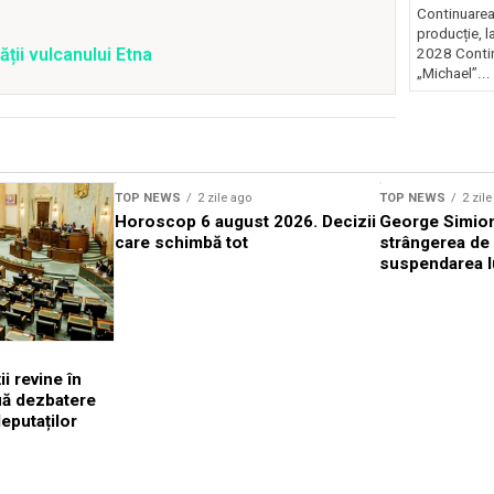
Continuarea 
producție, 
ății vulcanului Etna
2028 Contin
„Michael”...
TOP NEWS
2 zile ago
TOP NEWS
2 zil
Horoscop 6 august 2026. Decizii
George Simion
care schimbă tot
strângerea de
suspendarea l
i revine în
uă dezbatere
eputaților