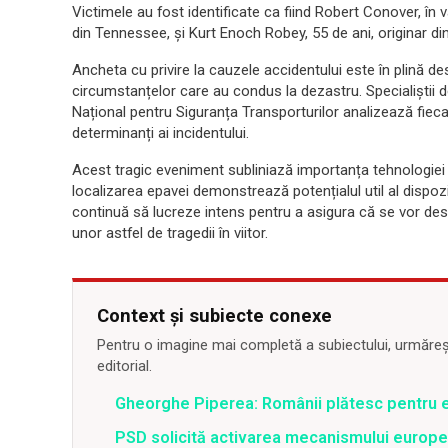
Victimele au fost identificate ca fiind Robert Conover, în
din Tennessee, și Kurt Enoch Robey, 55 de ani, originar di
Ancheta cu privire la cauzele accidentului este în plină des
circumstanțelor care au condus la dezastru. Specialiștii de
Național pentru Siguranța Transporturilor analizează fiecare
determinanți ai incidentului.
Acest tragic eveniment subliniază importanța tehnologiei în 
localizarea epavei demonstrează potențialul util al dispozi
continuă să lucreze intens pentru a asigura că se vor desc
unor astfel de tragedii în viitor.
Context și subiecte conexe
Pentru o imagine mai completă a subiectului, urmărește
editorial.
Gheorghe Piperea: Românii plătesc pentru e
PSD solicită activarea mecanismului europe