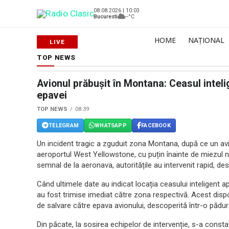
08.08.2026 | 10:03
Bucuresti
--°C
HOME
NAȚIONAL
TOP NEWS
Avionul prăbușit în Montana: Ceasul intelig
epavei
TOP NEWS
08:39
TELEGRAM
WHATSAPP
FACEBOOK
Un incident tragic a zguduit zona Montana, după ce un 
aeroportul West Yellowstone, cu puțin înainte de miezul nopț
semnal de la aeronava, autoritățile au intervenit rapid, 
Când ultimele date au indicat locația ceasului inteligent 
au fost trimise imediat către zona respectivă. Acest dispo
de salvare către epava avionului, descoperită într-o păd
Din păcate, la sosirea echipelor de intervenție, s-a consta