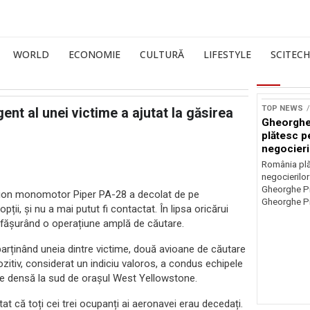
WORLD
ECONOMIE
CULTURĂ
LIFESTYLE
SCITECH
TOP NEWS
ent al unei victime a ajutat la găsirea
Gheorghe
plătesc p
negocieri
România plă
negocierilor
Gheorghe Pi
avion monomotor Piper PA-28 a decolat de pe
Gheorghe Pi
ii, și nu a mai putut fi contactat. În lipsa oricărui
desfășurând o operațiune amplă de căutare.
aparținând uneia dintre victime, două avioane de căutare
zitiv, considerat un indiciu valoros, a condus echipele
ure densă la sud de orașul West Yellowstone.
tat că toți cei trei ocupanți ai aeronavei erau decedați.