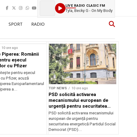
LIVE RADIO CLASIC FM
Tyla, Becky G - On My Body
SPORT
RADIO
10 ore ago
 Piperea: Românii
entru eșecul
lor cu Pfizer
tește pentru eșecul
 cu Pfizer, acuză
perea Europarlamentarul
TOP NEWS
10 ore ago
perea a...
PSD solicită activarea
mecanismului european de
urgență pentru securitatea
energetică a României
PSD solicită activarea mecanismului
european de urgență pentru
securitatea energetică Partidul Social
Democrat (PSD)...