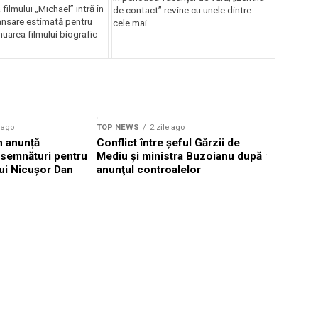
filmului „Michael” intră în
de contact” revine cu unele dintre
lansare estimată pentru
cele mai...
uarea filmului biografic
Sursă foto: Shutte
e ago
TOP NEWS
2 zile ago
TOP NEWS
 anunță
Conflict între şeful Gărzii de
Eclipsa d
 semnături pentru
Mediu şi ministra Buzoianu după
temporar 
ui Nicușor Dan
anunţul controalelor
solară în