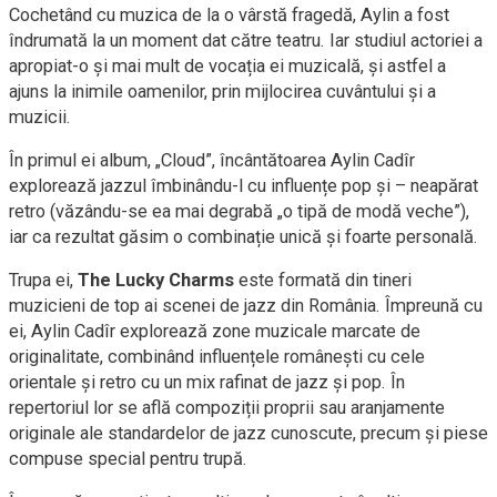
Cochetând cu muzica de la o vârstă fragedă, Aylin a fost
îndrumată la un moment dat către teatru. Iar studiul actoriei a
apropiat-o și mai mult de vocația ei muzicală, și astfel a
ajuns la inimile oamenilor, prin mijlocirea cuvântului și a
muzicii.
În primul ei album, „Cloud”, încântătoarea Aylin Cadîr
explorează jazzul îmbinându-l cu influențe pop și – neapărat
retro (văzându-se ea mai degrabă „o tipă de modă veche”),
iar ca rezultat găsim o combinație unică și foarte personală.
Trupa ei,
The Lucky Charms
este formată din tineri
muzicieni de top ai scenei de jazz din România. Împreună cu
ei, Aylin Cadîr explorează zone muzicale marcate de
originalitate, combinând influențele românești cu cele
orientale și retro cu un mix rafinat de jazz și pop. În
repertoriul lor se află compoziții proprii sau aranjamente
originale ale standardelor de jazz cunoscute, precum și piese
compuse special pentru trupă.