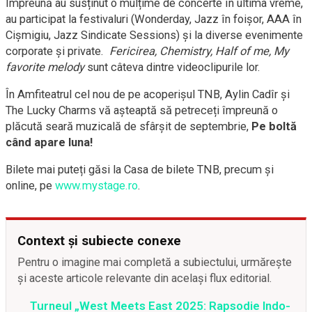
Împreună au susținut o mulțime de concerte în ultima vreme,
au participat la festivaluri (Wonderday, Jazz în foișor, AAA în
Cișmigiu, Jazz Sindicate Sessions) și la diverse evenimente
corporate și private.
Fericirea, Chemistry, Half of me, My
favorite melody
sunt câteva dintre videoclipurile lor.
În Amfiteatrul cel nou de pe acoperișul TNB, Aylin Cadîr și
The Lucky Charms vă așteaptă să petreceți împreună o
plăcută seară muzicală de sfârșit de septembrie,
Pe boltă
când apare luna!
Bilete mai puteți găsi la Casa de bilete TNB, precum și
online, pe
www.mystage.ro
.
Context și subiecte conexe
Pentru o imagine mai completă a subiectului, urmărește
și aceste articole relevante din același flux editorial.
Turneul „West Meets East 2025: Rapsodie Indo-