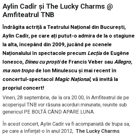
Aylin Cadîr și The Lucky Charms @
Amfiteatrul TNB
Îndrăgita actriță a Teatrului Național din București,
Aylin Cadîr
, pe care ați putut-o admira de la o stagiune
la alta, începând din 2009, jucând pe scenele
Naționalului în spectacole precum
Lecția
de Eugène
Ionesco,
Dineu cu proști
de Francis Veber sau
Allegro,
ma non tropo
de Ion Minulescu și mai recent în
concertul-spectacol
Magic Național
, vă invită la
propriul concert!
Vineri, 28 septembrie, de la ora 20.00, în Amfiteatrul de pe
acoperișul TNB vor răsuna acorduri minunate, reunite sub
genericul PE BOLTĂ CÂND APARE LUNA.
În acest concert, Aylin Cadîr va fi acompaniată de trupa sa,
pe care a înființat-o în anul 2012,
The Lucky Charms
.