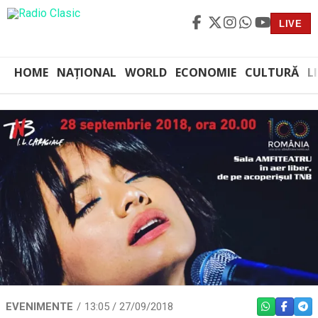
LIVE
HOME
NAȚIONAL
WORLD
ECONOMIE
CULTURĂ
L
EVENIMENTE
13:05 / 27/09/2018
WHATSAPP
FACEBO
TEL