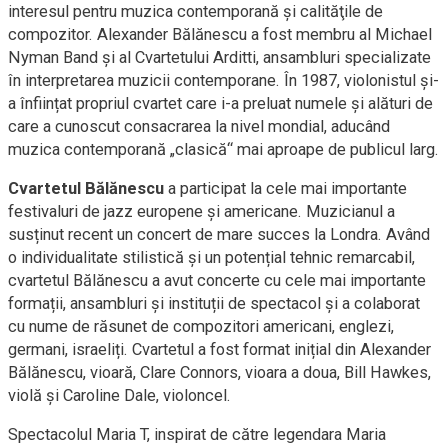
interesul pentru muzica contemporană și calităţile de
compozitor. Alexander Bălănescu a fost membru al Michael
Nyman Band și al Cvartetului Arditti, ansambluri specializate
în interpretarea muzicii contemporane. În 1987, violonistul și-
a înființat propriul cvartet care i-a preluat numele și alături de
care a cunoscut consacrarea la nivel mondial, aducând
muzica contemporană „clasică“ mai aproape de publicul larg.
Cvartetul Bălănescu
a participat la cele mai importante
festivaluri de jazz europene și americane. Muzicianul a
susținut recent un concert de mare succes la Londra. Având
o individualitate stilistică și un potențial tehnic remarcabil,
cvartetul Bălănescu a avut concerte cu cele mai importante
formații, ansambluri și instituții de spectacol și a colaborat
cu nume de răsunet de compozitori americani, englezi,
germani, israeliți. Cvartetul a fost format inițial din Alexander
Bălănescu, vioară, Clare Connors, vioara a doua, Bill Hawkes,
violă și Caroline Dale, violoncel.
Spectacolul Maria T, inspirat de către legendara Maria