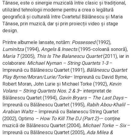
Tănase, este o sinergie muzicală între clasic și tradițional,
utilizând tehnologii moderne pentru a crea o legătură
geografică și culturală între Cvartetul Bălănescu și Maria
Tănase, prin muzică, dar și prin proiecții video și stage
design.
Printre albumele lansate, notăm:
Possessed
(1992),
Luminitza
(1994),
Angels & Insects
(1995-coloană sonoră),
Maria T
(2005),
This Is The Balanescu Quartet
(2011), iar in
colaborare:
Michael Nyman – String Quartets 1-3
–
împreună cu Bălănescu Quartet (1991),
Bălănescu Quartet
Play Byrne/Moran/Lurie/Torke
– împreună cu David Byrne,
Robert Moran, John Lurie și Michael Torke (1992),
Kevin
Volans – String Quartets Nos. 2 & 3
– interpretat de
Bălănescu Quartet (1994),
Gavin Bryars – The Last Days
–
împreună cu Bălănescu Quartet (1995),
Rabih Abou-Khalil –
Arabian Waltz
– împreună cu Balanescu String Quartet
(2002), Optimo
– How To Kill The DJ (Part 2)-
– conține
muzică de Bălănescu Quartet (2004),
Michael Torke – Six
–
împreună cu Bălănescu Quartet (2005),
Ada Milea &