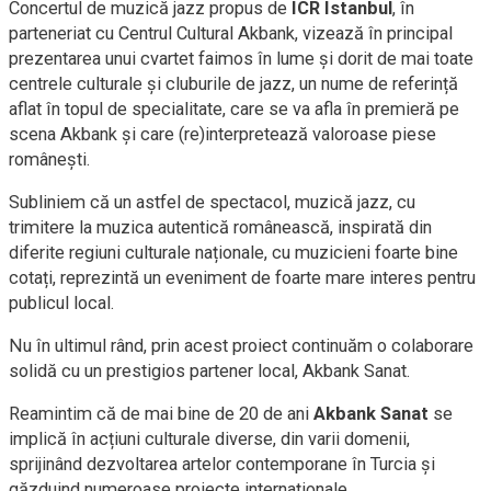
Concertul de muzică jazz propus de
ICR Istanbul
, în
parteneriat cu Centrul Cultural Akbank, vizează în principal
prezentarea unui cvartet faimos în lume și dorit de mai toate
centrele culturale și cluburile de jazz, un nume de referință
aflat în topul de specialitate, care se va afla în premieră pe
scena Akbank și care (re)interpretează valoroase piese
românești.
Subliniem că un astfel de spectacol, muzică jazz, cu
trimitere la muzica autentică românească, inspirată din
diferite regiuni culturale naționale, cu muzicieni foarte bine
cotați, reprezintă un eveniment de foarte mare interes pentru
publicul local.
Nu în ultimul rând, prin acest proiect continuăm o colaborare
solidă cu un prestigios partener local, Akbank Sanat.
Reamintim că de mai bine de 20 de ani
Akbank Sanat
se
implică în acțiuni culturale diverse, din varii domenii,
sprijinând dezvoltarea artelor contemporane în Turcia și
găzduind numeroase proiecte internaționale.