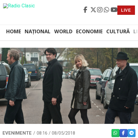
LIVE
HOME
NAȚIONAL
WORLD
ECONOMIE
CULTURĂ
L
EVENIMENTE
08:16 / 08/05/2018
WHATSAPP
FACEBO
TEL