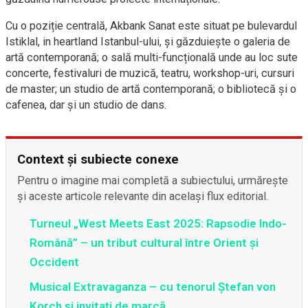
Cu o poziție centrală, Akbank Sanat este situat pe bulevardul
Istiklal, in heartland Istanbul-ului, și găzduiește o galeria de
artă contemporană; o sală multi-funcțională unde au loc sute
concerte, festivaluri de muzică, teatru, workshop-uri, cursuri
de master; un studio de artă contemporană; o bibliotecă și o
cafenea, dar și un studio de dans.
Context și subiecte conexe
Pentru o imagine mai completă a subiectului, urmărește
și aceste articole relevante din același flux editorial.
Turneul „West Meets East 2025: Rapsodie Indo-
Română” – un tribut cultural între Orient și
Occident
Musical Extravaganza – cu tenorul Ștefan von
Korch și invitați de marcă