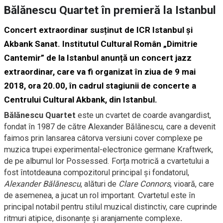
Bălănescu Quartet în premieră la Istanbul
Concert extraordinar susținut de ICR Istanbul și
Akbank Sanat.
Institutul Cultural Român „Dimitrie
Cantemir” de la Istanbul anunță un concert jazz
extraordinar, care va fi organizat în ziua de 9 mai
2018, ora 20.00, în cadrul stagiunii de concerte a
Centrului Cultural Akbank, din Istanbul.
Bălănescu Quartet
este un cvartet de coarde avangardist,
fondat în 1987 de către Alexander Bălănescu, care a devenit
faimos prin lansarea câtorva versiuni cover complexe pe
muzica trupei experimental-electronice germane Kraftwerk,
de pe albumul lor Possessed. Forța motrică a cvartetului a
fost întotdeauna compozitorul principal și fondatorul,
Alexander Bălănescu
, alături de
Clare Connors
, vioară, care
de asemenea, a jucat un rol important. Cvartetul este în
principal notabil pentru stilul muzical distinctiv, care cuprinde
ritmuri atipice, disonanțe și aranjamente complexe
.