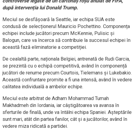
controverse legate de un cartonaș roșu anulat de FIFA,
după intervenția lui Donald Trump.
Meciul se desfășoară la Seattle, iar echipa SUA este
condusă de selecționerul Mauricio Pochettino. Componența
echipei include jucători precum McKennie, Pulisic și
Balogun, care va încerca să contribuie la succesul echipei în
această fază eliminatorie a competiției.
De cealaltă parte, naționala Belgiei, antrenată de Rudi Garcia,
se prezintă cu o echipă competitivă, având în componență
jucători de renume precum Courtois, Tielemans și Lukebakio.
Această confruntare promite a fi una intensă, având în vedere
calitatea individuală a ambelor echipe.
Meciul este arbitrat de Adham Mohammad Tumah
Makhadmeh din Iordania, iar câștigătoarea va avansa în
sferturile de finală, unde va întâlni echipa Spaniei. Așteptările
sunt mari, atât din partea fanilor, cât și a jucătorilor, având în
vedere miza ridicată a partidei.