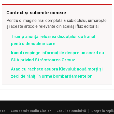
Context și subiecte conexe
Pentru o imagine mai completă a subiectului, urmărește
și aceste articole relevante din același flux editorial.
Trump anunță reluarea discuțiilor cu Iranul
pentru denuclearizare
Iranul respinge informațiile despre un acord cu
SUA privind Strâmtoarea Ormuz
Atac cu rachete asupra Kievului: nouă morți și
zeci de răniți în urma bombardamentelor
tate
Cum ascult Radio Clasic?
Codul de conduită
Drept la repli