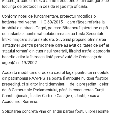
București, care urmează să fie trecut oficial din categoria de
locuință de protocol în cea de reședință oficială.
Conform notei de fundamentare, proiectul modifică o
hotărâre mai veche – HG 60/2015 – care făcea referire la
imobilul din strada Gogol, pe care Băsescu îl pierduse după
ce instanța a confirmat colaborarea sa cu fosta Securitate.
Într-o mișcare surprinzătoare, Guvernul propune eliminarea
sintagmei „pentru persoanele care au avut calitatea de șef al
statului român” din cuprinsul hotărârii, lărgind astfel categoria
beneficiarilor la întreaga listă prevăzută de Ordonanța de
urgență nr. 19/2002.
Această modificare creează cadrul legal pentru ca imobilele
din patrimoniul RAAPPS să poată fi atribuite nu doar foștilor
președinți, ci și altor înalți demnitari – de la președinții celor
două Camere ale Parlamentului, până la conducerea Curții
Constituționale, Înaltei Curți de Casație și Justiție sau a
Academiei Române.
Solicitarea concretă vine chiar din partea fostului președinte