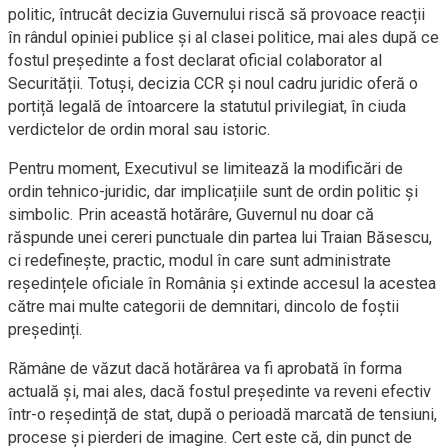
politic, întrucât decizia Guvernului riscă să provoace reacții
în rândul opiniei publice și al clasei politice, mai ales după ce
fostul președinte a fost declarat oficial colaborator al
Securității. Totuși, decizia CCR și noul cadru juridic oferă o
portiță legală de întoarcere la statutul privilegiat, în ciuda
verdictelor de ordin moral sau istoric.
Pentru moment, Executivul se limitează la modificări de
ordin tehnico-juridic, dar implicațiile sunt de ordin politic și
simbolic. Prin această hotărâre, Guvernul nu doar că
răspunde unei cereri punctuale din partea lui Traian Băsescu,
ci redefinește, practic, modul în care sunt administrate
reședințele oficiale în România și extinde accesul la acestea
către mai multe categorii de demnitari, dincolo de foștii
președinți.
Rămâne de văzut dacă hotărârea va fi aprobată în forma
actuală și, mai ales, dacă fostul președinte va reveni efectiv
într-o reședință de stat, după o perioadă marcată de tensiuni,
procese și pierderi de imagine. Cert este că, din punct de