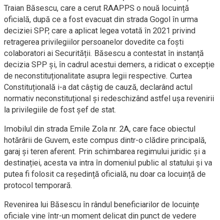
Traian Băsescu, care a cerut RAAPPS o nouă locuință
oficială, după ce a fost evacuat din strada Gogol în urma
deciziei SPP, care a aplicat legea votată în 2021 privind
retragerea privilegiilor persoanelor dovedite ca foști
colaboratori ai Securității. Băsescu a contestat în instanță
decizia SPP și, în cadrul acestui demers, a ridicat o excepție
de neconstituționalitate asupra legii respective. Curtea
Constituțională i-a dat câștig de cauză, declarând actul
normativ neconstituțional și redeschizând astfel ușa revenirii
la privilegiile de fost șef de stat.
Imobilul din strada Emile Zola nr. 2A, care face obiectul
hotărârii de Guvern, este compus dintr-o clădire principală,
garaj și teren aferent. Prin schimbarea regimului juridic și a
destinației, acesta va intra în domeniul public al statului și va
putea fi folosit ca reședință oficială, nu doar ca locuință de
protocol temporară.
Revenirea lui Băsescu în rândul beneficiarilor de locuințe
oficiale vine într-un moment delicat din punct de vedere