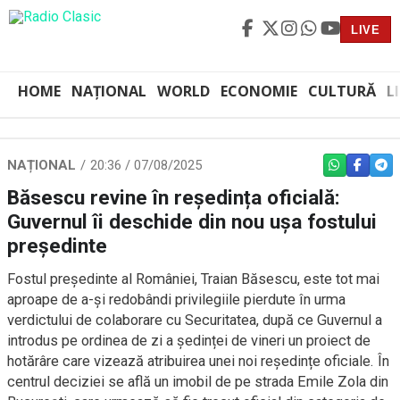
LIVE
HOME
NAȚIONAL
WORLD
ECONOMIE
CULTURĂ
L
NAȚIONAL
20:36 / 07/08/2025
WHATSAPP
FACEBO
TEL
Băsescu revine în reședința oficială:
Guvernul îi deschide din nou ușa fostului
președinte
Fostul președinte al României, Traian Băsescu, este tot mai
aproape de a-și redobândi privilegiile pierdute în urma
verdictului de colaborare cu Securitatea, după ce Guvernul a
introdus pe ordinea de zi a ședinței de vineri un proiect de
hotărâre care vizează atribuirea unei noi reședințe oficiale. În
centrul deciziei se află un imobil de pe strada Emile Zola din