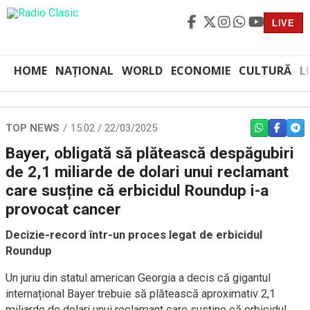
LIVE
HOME
NAȚIONAL
WORLD
ECONOMIE
CULTURĂ
L
TOP NEWS
15:02 / 22/03/2025
WHATSAPP
FACEBO
TEL
Bayer, obligată să plătească despăgubiri
de 2,1 miliarde de dolari unui reclamant
care susține că erbicidul Roundup i-a
provocat cancer
Decizie-record într-un proces legat de erbicidul
Roundup
Un juriu din statul american Georgia a decis că gigantul
internațional Bayer trebuie să plătească aproximativ 2,1
miliarde de dolari unui reclamant care susține că erbicidul