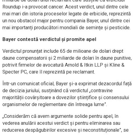
Roundup i-a provocat cancer. Acest verdict, unul dintre cele
mai mari din istoria proceselor legate de erbicide, reprezintă
un nou obstacol major pentru compania Bayer, unul dintre cei
mai importanți producători mondiali de semințe și pesticide.
Bayer contestă verdictul și promite apel
Verdictul pronunțat include 65 de milioane de dolari drept
daune compensatorii și 2 miliarde de dolari în daune punitive,
potrivit firmelor de avocatură Arnold & Itkin LLP și Kline &
Specter PC, care îl reprezintă pe reclamant.
Într-un comunicat oficial, Bayer și-a exprimat dezacordul față
de decizia juriului, susținând că verdictul „contravine
majorității covârșitoare a dovezilor științifice și consensului
organismelor de reglementare din întreaga lume”.
„Considerăm că avem argumente solide pentru apel, în
vederea anulării acestui verdict și pentru eliminarea sau
reducerea despăgubirilor excesive și neconstituționale”, se