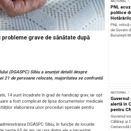
NAȚIONAL
PNL acuz
politice 
Hotărâril
PNL critică
de Guvern d
București Ma
, cu probleme grave de sănătate după
lului (DGASPC) Sibiu a anunțat detalii despre
e cei 21 de persoane relocate, majoritatea se confruntă
NAȚIONAL
e, 14 sunt încadrate în grad de handicap grav, iar opt
Guvernul 
luare a fost complicat de lipsa documentelor medicale
alertă în 
orităților elaborarea unor proceduri speciale pentru
pentru C
Guvernul ins
Călărași și
în administrarea DGASPC Sibiu, în funcție de locurile
Cernavodă G
de peste 65 de ani, iar una dintre ele a necesitat