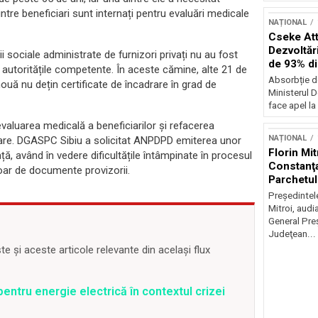
intre beneficiari sunt internați pentru evaluări medicale
NAȚIONAL
Cseke Atti
Dezvoltări
 sociale administrate de furnizori privați nu au fost
de 93% d
 de autoritățile competente. În aceste cămine, alte 21 de
Absorbție d
ouă nu dețin certificate de încadrare în grad de
Ministerul D
face apel la 
evaluarea medicală a beneficiarilor și refacerea
NAȚIONAL
gurare. DGASPC Sibiu a solicitat ANPDPD emiterea unor
Florin Mit
ță, având în vedere dificultățile întâmpinate în procesul
Constanţa
doar de documente provizorii.
Parchetul
Preşedintel
Mitroi, audi
General Preş
Judeţean...
 și aceste articole relevante din același flux
entru energie electrică în contextul crizei