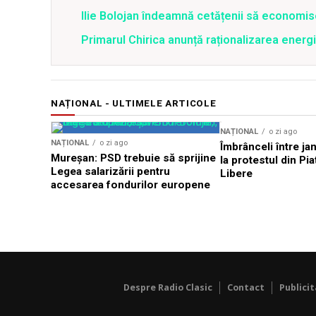
Ilie Bolojan îndeamnă cetățenii să economis
Primarul Chirica anunță raționalizarea energi
NAȚIONAL - ULTIMELE ARTICOLE
NAȚIONAL
o zi ago
NAȚIONAL
o zi ago
Îmbrânceli între jan
Mureșan: PSD trebuie să sprijine
la protestul din Pi
Legea salarizării pentru
Libere
accesarea fondurilor europene
Despre Radio Clasic
Contact
Publici