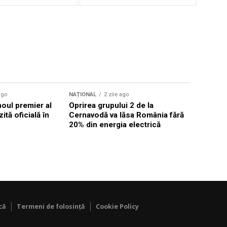
ago
NAȚIONAL
2 zile ago
NAȚIONAL
noul premier al
Oprirea grupului 2 de la
Comisia 
ită oficială în
Cernavodă va lăsa România fără
investigh
20% din energia electrică
despăgubi
euro
că
Termeni de folosință
Cookie Policy