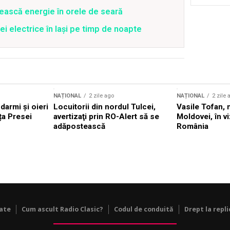
ească energie în orele de seară
ei electrice în Iași pe timp de noapte
NAȚIONAL
2 zile ago
NAȚIONAL
2 zile 
darmi și oieri
Locuitorii din nordul Tulcei,
Vasile Tofan, 
ața Presei
avertizaţi prin RO-Alert să se
Moldovei, în viz
adăpostească
România
tate
Cum ascult Radio Clasic?
Codul de conduită
Drept la repli