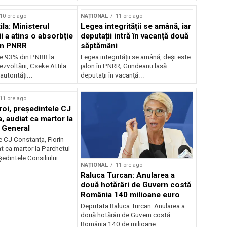
10 ore ago
NAȚIONAL
11 ore ago
la: Ministerul
Legea integrității se amână, iar
i a atins o absorbție
deputații intră în vacanță două
in PNRR
săptămâni
e 93% din PNRR la
Legea integrității se amână, deși este
ezvoltării, Cseke Attila
jalon în PNRR; Grindeanu lasă
autorități...
deputații în vacanță...
11 ore ago
roi, preşedintele CJ
, audiat ca martor la
 General
e CJ Constanţa, Florin
at ca martor la Parchetul
edintele Consiliului
NAȚIONAL
11 ore ago
Raluca Turcan: Anularea a
două hotărâri de Guvern costă
România 140 milioane euro
Deputata Raluca Turcan: Anularea a
două hotărâri de Guvern costă
România 140 de milioane...