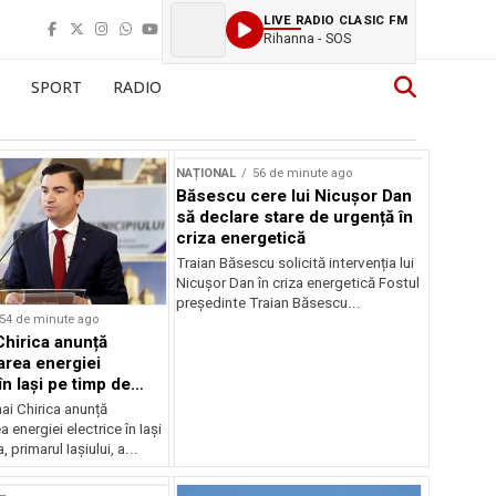
LIVE RADIO CLASIC FM
Rihanna - SOS
SPORT
RADIO
NAȚIONAL
56 de minute ago
Băsescu cere lui Nicușor Dan
să declare stare de urgență în
criza energetică
Traian Băsescu solicită intervenția lui
Nicușor Dan în criza energetică Fostul
președinte Traian Băsescu...
54 de minute ago
Chirica anunță
area energiei
în Iași pe timp de
ai Chirica anunță
a energiei electrice în Iași
, primarul Iașiului, a...