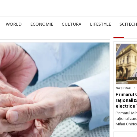
WORLD
ECONOMIE
CULTURĂ
LIFESTYLE
SCITECH
NAȚIONAL
Primarul 
raționaliz
electrice 
noapte
Primarul Mih
raționalizare
Mihai Chirica