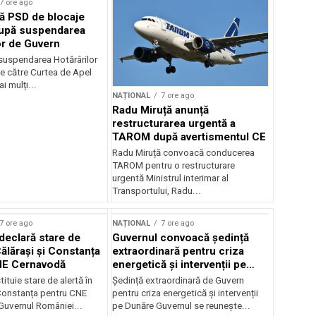
7 ore ago
ă PSD de blocaje
după suspendarea
or de Guvern
 suspendarea Hotărârilor
e către Curtea de Apel
i mulți...
NAȚIONAL
7 ore ago
Radu Miruță anunță
restructurarea urgentă a
TAROM după avertismentul CE
Radu Miruță convoacă conducerea
TAROM pentru o restructurare
urgentă Ministrul interimar al
Transportului, Radu...
7 ore ago
NAȚIONAL
7 ore ago
declară stare de
Guvernul convoacă ședință
Călărași și Constanța
extraordinară pentru criza
NE Cernavodă
energetică și intervenții pe
Dunăre
tituie stare de alertă în
Ședință extraordinară de Guvern
 Constanța pentru CNE
pentru criza energetică și intervenții
uvernul României...
pe Dunăre Guvernul se reunește...