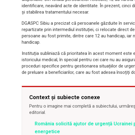
identificare, neavând acte de identitate. În prezent, cinci d
și stabilirea tratamentului necesar.
DGASPC Sibiu a precizat că persoanele găzduite în servicii
repartizate prin intermediul instituției, ci relocate direct
persoane au fost primite, dintre care 12 au handicap, iar n
handicap.
Instituția subliniază că prioritatea în acest moment este 
istoricului medical, în special pentru cei care nu au asi
proceduri specifice pentru gestionarea situațiilor de urgen
de preluare a beneficiarilor, care au fost adesea însoțiți 
Context și subiecte conexe
Pentru o imagine mai completă a subiectului, urmărește
editorial.
România solicită ajutor de urgență Ucrainei p
energetice