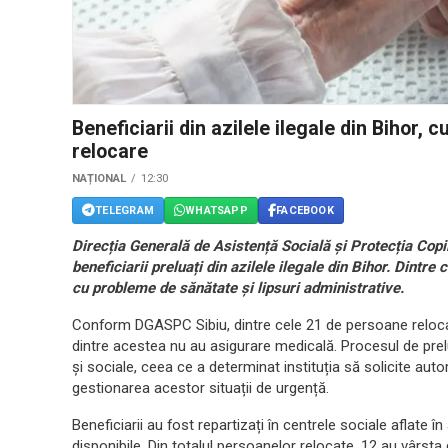
Beneficiarii din azilele ilegale din Bihor
relocare
NAȚIONAL
12:30
TELEGRAM
WHATSAPP
FACEBOOK
Direcția Generală de Asistență Socială și Protecția Copi
beneficiarii preluați din azilele ilegale din Bihor. Dintr
cu probleme de sănătate și lipsuri administrative.
Conform DGASPC Sibiu, dintre cele 21 de persoane relocat
dintre acestea nu au asigurare medicală. Procesul de pre
și sociale, ceea ce a determinat instituția să solicite aut
gestionarea acestor situații de urgență.
Beneficiarii au fost repartizați în centrele sociale aflate 
disponibile. Din totalul persoanelor relocate, 12 au vârsta 