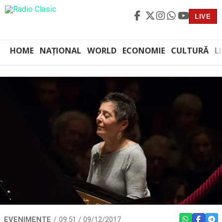
LIVE
HOME
NAȚIONAL
WORLD
ECONOMIE
CULTURĂ
L
EVENIMENTE
09:51 / 09/12/2017
WHATSAPP
FACEBO
TEL