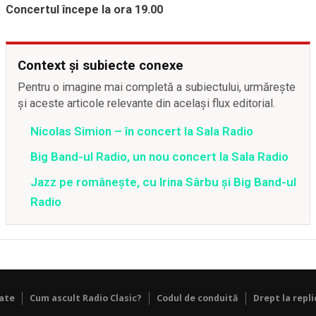
Concertul începe la ora 19.00
Context și subiecte conexe
Pentru o imagine mai completă a subiectului, urmărește
și aceste articole relevante din același flux editorial.
Nicolas Simion – în concert la Sala Radio
Big Band-ul Radio, un nou concert la Sala Radio
Jazz pe românește, cu Irina Sârbu și Big Band-ul
Radio
tate
Cum ascult Radio Clasic?
Codul de conduită
Drept la repli