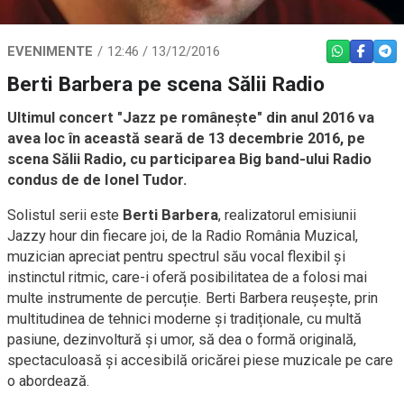
EVENIMENTE
12:46 / 13/12/2016
WHATSAPP
FACEBO
TEL
Berti Barbera pe scena Sălii Radio
Ultimul concert "Jazz pe româneşte" din anul 2016 va
avea loc în această seară de 13 decembrie 2016, pe
scena Sălii Radio, cu participarea Big band-ului Radio
condus de de Ionel Tudor.
Solistul serii este
Berti Barbera
, realizatorul emisiunii
Jazzy hour din fiecare joi, de la Radio România Muzical,
muzician apreciat pentru spectrul său vocal flexibil și
instinctul ritmic, care-i oferă posibilitatea de a folosi mai
multe instrumente de percuție. Berti Barbera reușește, prin
multitudinea de tehnici moderne și tradiționale, cu multă
pasiune, dezinvoltură și umor, să dea o formă originală,
spectaculoasă și accesibilă oricărei piese muzicale pe care
o abordează.