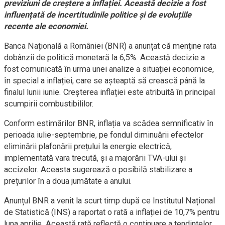
previziuni de creștere a inflației. Această decizie a fost
influențată de incertitudinile politice și de evoluțiile
recente ale economiei.
Banca Națională a României (BNR) a anunțat că menține rata
dobânzii de politică monetară la 6,5%. Această decizie a
fost comunicată în urma unei analize a situației economice,
în special a inflației, care se așteaptă să crească până la
finalul lunii iunie. Creșterea inflației este atribuită în principal
scumpirii combustibililor.
Conform estimărilor BNR, inflația va scădea semnificativ în
perioada iulie-septembrie, pe fondul diminuării efectelor
eliminării plafonării prețului la energie electrică,
implementată vara trecută, și a majorării TVA-ului și
accizelor. Aceasta sugerează o posibilă stabilizare a
prețurilor în a doua jumătate a anului.
Anunțul BNR a venit la scurt timp după ce Institutul Național
de Statistică (INS) a raportat o rată a inflației de 10,7% pentru
luna aprilie. Această rată reflectă o continuare a tendințelor