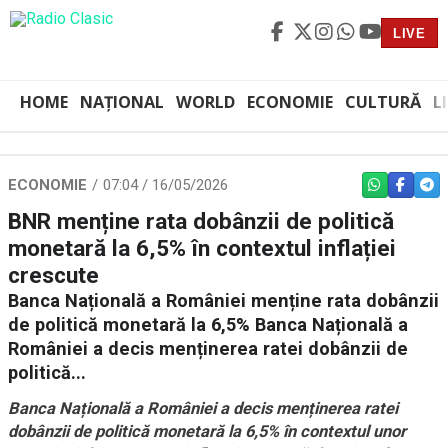
LIVE
HOME
NAȚIONAL
WORLD
ECONOMIE
CULTURĂ
L
ECONOMIE
07:04 / 16/05/2026
WHATSAPP
FACEBO
TEL
BNR menține rata dobânzii de politică
monetară la 6,5% în contextul inflației
crescute
Banca Națională a României menține rata dobânzii
de politică monetară la 6,5% Banca Națională a
României a decis menținerea ratei dobânzii de
politică...
Banca Națională a României a decis menținerea ratei
dobânzii de politică monetară la 6,5% în contextul unor