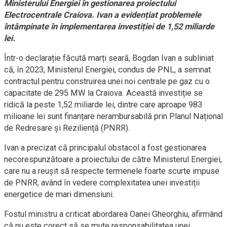
Ministerului Energiei în gestionarea proiectului
Electrocentrale Craiova. Ivan a evidențiat problemele
întâmpinate în implementarea investiției de 1,52 miliarde
lei.
Într-o declarație făcută marți seară, Bogdan Ivan a subliniat
că, în 2023, Ministerul Energiei, condus de PNL, a semnat
contractul pentru construirea unei noi centrale pe gaz cu o
capacitate de 295 MW la Craiova. Această investiție se
ridică la peste 1,52 miliarde lei, dintre care aproape 983
milioane lei sunt finanțare nerambursabilă prin Planul Național
de Redresare și Reziliență (PNRR).
Ivan a precizat că principalul obstacol a fost gestionarea
necorespunzătoare a proiectului de către Ministerul Energiei,
care nu a reușit să respecte termenele foarte scurte impuse
de PNRR, având în vedere complexitatea unei investiții
energetice de mari dimensiuni.
Fostul ministru a criticat abordarea Oanei Gheorghiu, afirmând
că nu este corect să se mute responsabilitatea unei