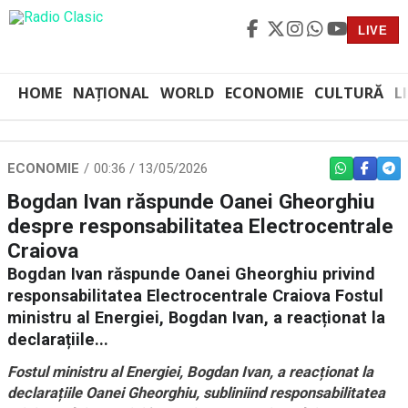
LIVE
HOME
NAȚIONAL
WORLD
ECONOMIE
CULTURĂ
L
ECONOMIE
00:36 / 13/05/2026
WHATSAPP
FACEBO
TEL
Bogdan Ivan răspunde Oanei Gheorghiu
despre responsabilitatea Electrocentrale
Craiova
Bogdan Ivan răspunde Oanei Gheorghiu privind
responsabilitatea Electrocentrale Craiova Fostul
ministru al Energiei, Bogdan Ivan, a reacționat la
declarațiile...
Fostul ministru al Energiei, Bogdan Ivan, a reacționat la
declarațiile Oanei Gheorghiu, subliniind responsabilitatea