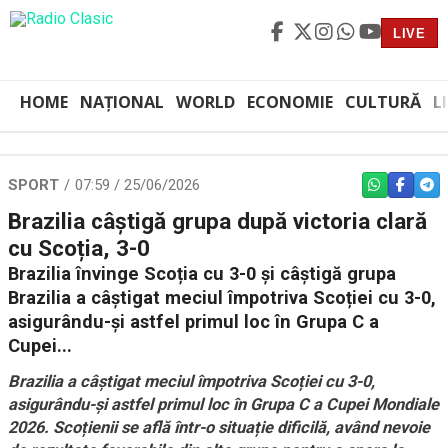
LIVE
HOME
NAȚIONAL
WORLD
ECONOMIE
CULTURĂ
L
SPORT
07:59 / 25/06/2026
WHATSAPP
FACEBO
TEL
Brazilia câștigă grupa după victoria clară
cu Scoția, 3-0
Brazilia învinge Scoția cu 3-0 și câștigă grupa
Brazilia a câștigat meciul împotriva Scoției cu 3-0,
asigurându-și astfel primul loc în Grupa C a
Cupei...
Brazilia a câștigat meciul împotriva Scoției cu 3-0,
asigurându-și astfel primul loc în Grupa C a Cupei Mondiale
2026. Scoțienii se află într-o situație dificilă, având nevoie