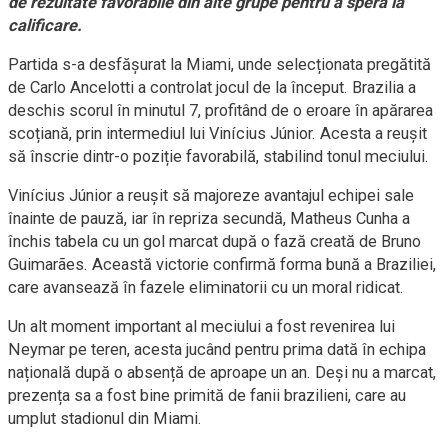
de rezultate favorabile din alte grupe pentru a spera la
calificare.
Partida s-a desfășurat la Miami, unde selecționata pregătită
de Carlo Ancelotti a controlat jocul de la început. Brazilia a
deschis scorul în minutul 7, profitând de o eroare în apărarea
scoțiană, prin intermediul lui Vinícius Júnior. Acesta a reușit
să înscrie dintr-o poziție favorabilă, stabilind tonul meciului.
Vinícius Júnior a reușit să majoreze avantajul echipei sale
înainte de pauză, iar în repriza secundă, Matheus Cunha a
închis tabela cu un gol marcat după o fază creată de Bruno
Guimarães. Această victorie confirmă forma bună a Braziliei,
care avansează în fazele eliminatorii cu un moral ridicat.
Un alt moment important al meciului a fost revenirea lui
Neymar pe teren, acesta jucând pentru prima dată în echipa
națională după o absență de aproape un an. Deși nu a marcat,
prezența sa a fost bine primită de fanii brazilieni, care au
umplut stadionul din Miami.