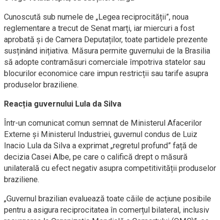
Cunoscută sub numele de „Legea reciprocității”, noua
reglementare a trecut de Senat marți, iar miercuri a fost
aprobată și de Camera Deputaților, toate partidele prezente
susținând inițiativa. Măsura permite guvernului de la Brasilia
să adopte contramăsuri comerciale împotriva statelor sau
blocurilor economice care impun restricții sau tarife asupra
produselor braziliene.
Reacția guvernului Lula da Silva
Într-un comunicat comun semnat de Ministerul Afacerilor
Externe și Ministerul Industriei, guvernul condus de Luiz
Inacio Lula da Silva a exprimat „regretul profund” față de
decizia Casei Albe, pe care o califică drept o măsură
unilaterală cu efect negativ asupra competitivității produselor
braziliene.
„Guvernul brazilian evaluează toate căile de acțiune posibile
pentru a asigura reciprocitatea în comerțul bilateral, inclusiv