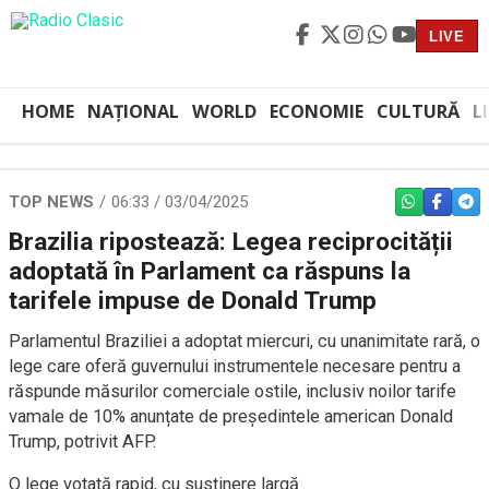
LIVE
HOME
NAȚIONAL
WORLD
ECONOMIE
CULTURĂ
L
TOP NEWS
06:33 / 03/04/2025
WHATSAPP
FACEBO
TEL
Brazilia ripostează: Legea reciprocității
adoptată în Parlament ca răspuns la
tarifele impuse de Donald Trump
Parlamentul Braziliei a adoptat miercuri, cu unanimitate rară, o
lege care oferă guvernului instrumentele necesare pentru a
răspunde măsurilor comerciale ostile, inclusiv noilor tarife
vamale de 10% anunțate de președintele american Donald
Trump, potrivit AFP.
O lege votată rapid, cu susținere largă