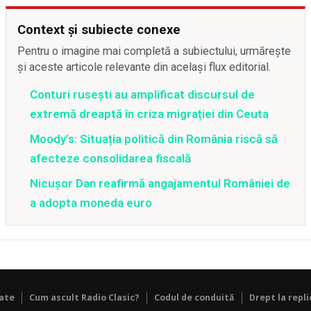
Context și subiecte conexe
Pentru o imagine mai completă a subiectului, urmărește
și aceste articole relevante din același flux editorial.
Conturi rusești au amplificat discursul de
extremă dreaptă în criza migrației din Ceuta
Moody’s: Situația politică din România riscă să
afecteze consolidarea fiscală
Nicușor Dan reafirmă angajamentul României de
a adopta moneda euro
tate
Cum ascult Radio Clasic?
Codul de conduită
Drept la repli