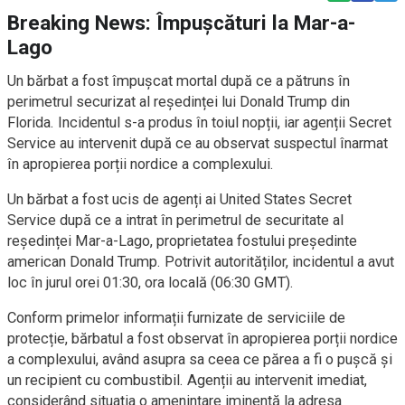
Breaking News: Împușcături la Mar-a-
Lago
Un bărbat a fost împușcat mortal după ce a pătruns în
perimetrul securizat al reședinței lui Donald Trump din
Florida. Incidentul s-a produs în toiul nopții, iar agenții Secret
Service au intervenit după ce au observat suspectul înarmat
în apropierea porții nordice a complexului.
Un bărbat a fost ucis de agenți ai United States Secret
Service după ce a intrat în perimetrul de securitate al
reședinței Mar-a-Lago, proprietatea fostului președinte
american Donald Trump. Potrivit autorităților, incidentul a avut
loc în jurul orei 01:30, ora locală (06:30 GMT).
Conform primelor informații furnizate de serviciile de
protecție, bărbatul a fost observat în apropierea porții nordice
a complexului, având asupra sa ceea ce părea a fi o pușcă și
un recipient cu combustibil. Agenții au intervenit imediat,
considerând situația o amenințare iminentă la adresa