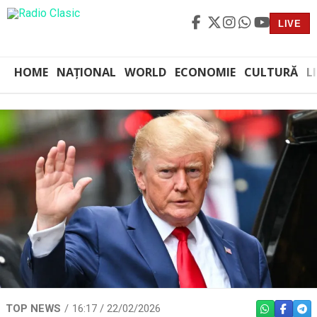
LIVE
HOME
NAȚIONAL
WORLD
ECONOMIE
CULTURĂ
L
TOP NEWS
16:17 / 22/02/2026
WHATSAPP
FACEBO
TEL