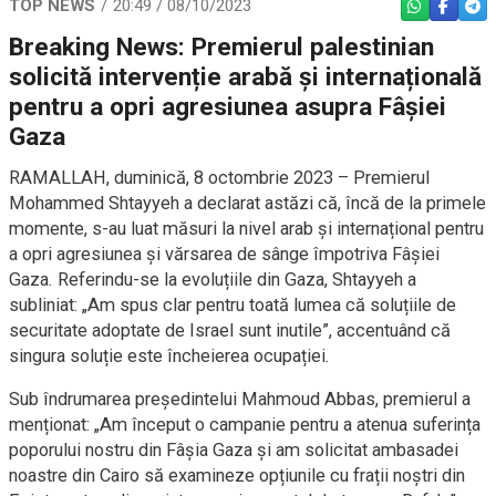
TOP NEWS
20:49 / 08/10/2023
WHATSAPP
FACEBO
TEL
Breaking News: Premierul palestinian
solicită intervenție arabă și internațională
pentru a opri agresiunea asupra Fâșiei
Gaza
RAMALLAH, duminică, 8 octombrie 2023 – Premierul
Mohammed Shtayyeh a declarat astăzi că, încă de la primele
momente, s-au luat măsuri la nivel arab și internațional pentru
a opri agresiunea și vărsarea de sânge împotriva Fâșiei
Gaza. Referindu-se la evoluțiile din Gaza, Shtayyeh a
subliniat: „Am spus clar pentru toată lumea că soluțiile de
securitate adoptate de Israel sunt inutile”, accentuând că
singura soluție este încheierea ocupației.
Sub îndrumarea președintelui Mahmoud Abbas, premierul a
menționat: „Am început o campanie pentru a atenua suferința
poporului nostru din Fâșia Gaza și am solicitat ambasadei
noastre din Cairo să examineze opțiunile cu frații noștri din