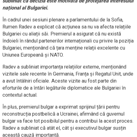
subliniat că decizia este motivată de protejarea interesului
național al Bulgariei.
În cadrul unei sesiuni plenare a parlamentului de la Sofia,
Rumen Radev a explicat că acțiunea sa nu va afecta relațiile
Bulgariei cu aliații săi. Premierul a asigurat că nu există
îndoieli în rândul partenerilor internaționali cu privire la poziția
Bulgariei, menționând că țara menține relații excelente cu
Uniunea Europeană și NATO.
Radev a subliniat importanța relațiilor externe, menționând
vizitele sale recente în Germania, Franța și Regatul Unit, unde
a avut întâlniri oficiale. Aceste vizite au fost parte din
eforturile de a întări legăturile diplomatice ale Bulgariei în
contextul actual.
În plus, premierul bulgar a exprimat sprijinul țării pentru
reconstrucția postbelică a Ucrainei, afirmând că guvernul
bulgar va face tot posibilul pentru a contribui la acest proces.
Radev a subliniat că atât el, cât și executivul bulgar susțin
această cauză importantă.