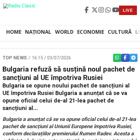
LIVE
HOME
NAȚIONAL
WORLD
ECONOMIE
CULTURĂ
L
TOP NEWS
16:15 / 03/07/2026
WHATSAPP
FACEBO
TEL
Bulgaria refuză să susțină noul pachet de
sancțiuni al UE împotriva Rusiei
Bulgaria se opune noului pachet de sancțiuni al
UE împotriva Rusiei Bulgaria a anunțat că se va
opune oficial celui de-al 21-lea pachet de
sancțiuni al...
Bulgaria a anunțat că se va opune oficial celui de-al 21-lea
pachet de sancțiuni al Uniunii Europene împotriva Rusiei,
conform declarațiilor premierului Rumen Radev. Acesta a