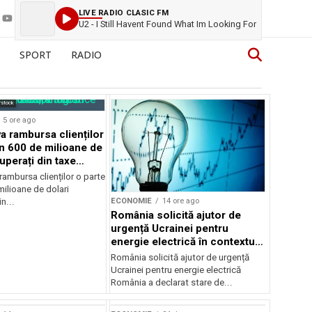
LIVE RADIO CLASIC FM
U2 - I Still Havent Found What Im Looking For
SPORT
RADIO
rstock
5 ore ago
 rambursa clienților
in 600 de milioane de
uperați din taxe
ambursa clienților o parte
ilioane de dolari
ECONOMIE
14 ore ago
n...
România solicită ajutor de
urgență Ucrainei pentru
energie electrică în contextul
crizei energetice
România solicită ajutor de urgență
Ucrainei pentru energie electrică
România a declarat stare de...