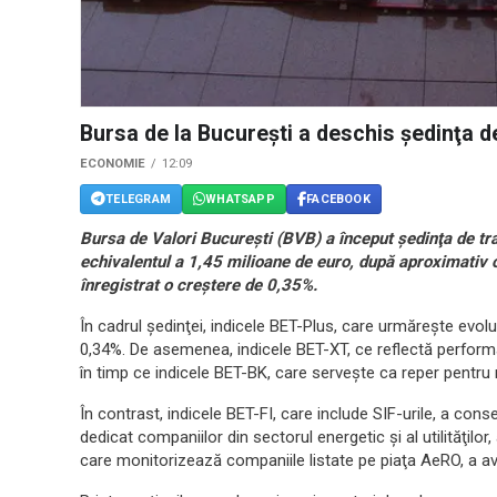
Bursa de la Bucureşti a deschis şedinţa de
ECONOMIE
12:09
TELEGRAM
WHATSAPP
FACEBOOK
Bursa de Valori Bucureşti (BVB) a început şedinţa de tran
echivalentul a 1,45 milioane de euro, după aproximativ o
înregistrat o creştere de 0,35%.
În cadrul şedinţei, indicele BET-Plus, care urmăreşte evolu
0,34%. De asemenea, indicele BET-XT, ce reflectă performan
în timp ce indicele BET-BK, care serveşte ca reper pentru r
În contrast, indicele BET-FI, care include SIF-urile, a co
dedicat companiilor din sectorul energetic şi al utilităţilo
care monitorizează companiile listate pe piaţa AeRO, a a