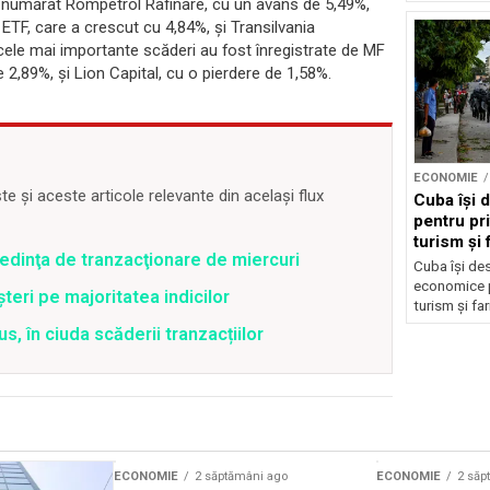
au numărat Rompetrol Rafinare, cu un avans de 5,49%,
ETF, care a crescut cu 4,84%, şi Transilvania
cele mai importante scăderi au fost înregistrate de MF
2,89%, şi Lion Capital, cu o pierdere de 1,58%.
ECONOMIE
 și aceste articole relevante din același flux
Cuba își
pentru pri
turism și 
şedinţa de tranzacţionare de miercuri
Cuba își de
economice pe
șteri pe majoritatea indicilor
turism și fa
us, în ciuda scăderii tranzacțiilor
ECONOMIE
2 săptămâni ago
ECONOMIE
2 săp