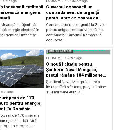
14 ore ago
ECONOMIE
24 de ore ago
jan îndeamnă cetățenii
Guvernul convoacă un
misească energie în
comandament de urgență
seară
pentru aprovizionarea cu
combustibil
 îndeamnă cetățenii să
Comandament de urgență la Guvern
că energie electrică în
pentru asigurarea aprovizionării cu
ră Premierul interimar...
combustibil Guvernul României a
convocat...
Sursă foto: Shutterstock
ECONOMIE
2 zile ago
O nouă licitaţie pentru
Şantierul Naval Mangalia,
preţul rămâne 184 milioane
euro
Şantierul Naval Mangalia: a treia
licitaţie fără ofertanţi, preţul rămâne
o zi ago
184 milioane euro O...
european de 170
euro pentru energie,
anți în România
ropean de 170 milioane
energie electrică, fără
n program european...