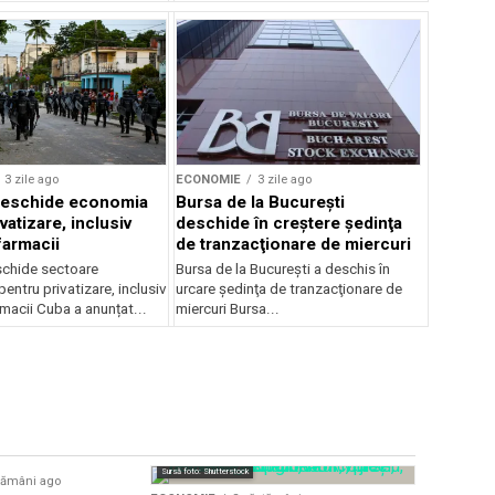
3 zile ago
ECONOMIE
3 zile ago
 deschide economia
Bursa de la Bucureşti
vatizare, inclusiv
deschide în creştere şedinţa
farmacii
de tranzacţionare de miercuri
schide sectoare
Bursa de la Bucureşti a deschis în
ntru privatizare, inclusiv
urcare şedinţa de tranzacţionare de
rmacii Cuba a anunțat...
miercuri Bursa...
Sursă foto: Shutterstock
tămâni ago
ECONOMIE