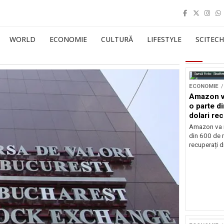
WORLD
ECONOMIE
CULTURĂ
LIFESTYLE
SCITECH
Sursă foto: Shutte
ECONOMIE
Amazon va
o parte d
dolari rec
vamale
Amazon va r
din 600 de m
recuperați di