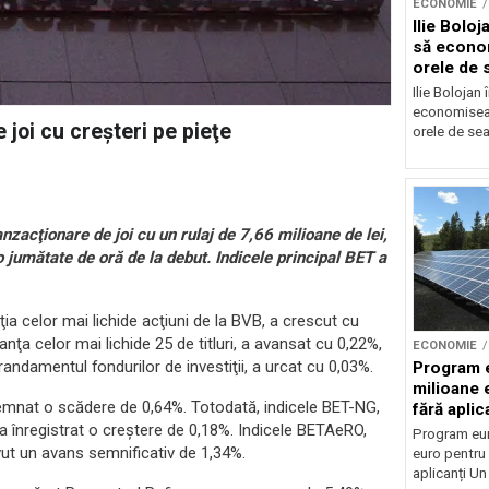
ECONOMIE
Ilie Bolo
să econo
orele de 
Ilie Bolojan
economiseas
 joi cu creşteri pe pieţe
orele de sea
zacţionare de joi cu un rulaj de 7,66 milioane de lei,
 jumătate de oră de la debut. Indicele principal BET a
ţia celor mai lichide acţiuni de la BVB, a crescut cu
ţa celor mai lichide 25 de titluri, a avansat cu 0,22%,
ECONOMIE
andamentul fondurilor de investiţii, a urcat cu 0,03%.
Program 
milioane 
nsemnat o scădere de 0,64%. Totodată, indicele BET-NG,
fără aplic
r, a înregistrat o creştere de 0,18%. Indicele BETAeRO,
Program eu
vut un avans semnificativ de 1,34%.
euro pentru 
aplicanți U