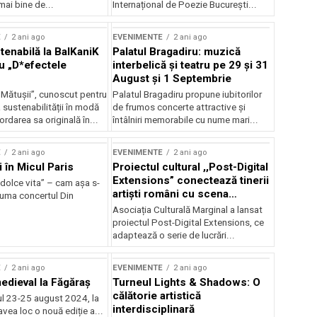
mai bine de...
Internațional de Poezie București...
E
2 ani ago
EVENIMENTE
2 ani ago
enabilă la BalKaniK
Palatul Bragadiru: muzică
cu „D*efectele
interbelică şi teatru pe 29 şi 31
August şi 1 Septembrie
 Mătușii”, cunoscut pentru
Palatul Bragadiru propune iubitorilor
sustenabilității în modă
de frumos concerte attractive şi
ordarea sa originală în...
întâlniri memorabile cu nume mari...
E
2 ani ago
EVENIMENTE
2 ani ago
i în Micul Paris
Proiectul cultural ,,Post-Digital
Extensions” conectează tinerii
dolce vita” – cam așa s-
artiști români cu scena
zuma concertul Din
internațională
Asociația Culturală Marginal a lansat
proiectul Post-Digital Extensions, ce
adaptează o serie de lucrări...
E
2 ani ago
EVENIMENTE
2 ani ago
medieval la Făgăraș
Turneul Lights & Shadows: O
călătorie artistică
l 23-25 august 2024, la
interdisciplinară
vea loc o nouă ediție a...