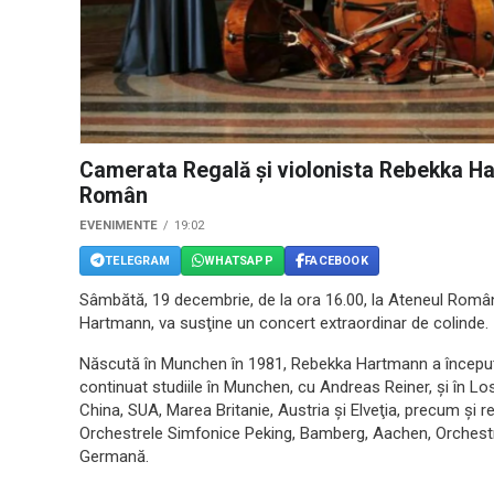
Camerata Regală şi violonista Rebekka Ha
Român
EVENIMENTE
19:02
TELEGRAM
WHATSAPP
FACEBOOK
Sâmbătă, 19 decembrie, de la ora 16.00, la Ateneul Român
Hartmann, va susţine un concert extraordinar de colinde.
Născută în Munchen în 1981, Rebekka Hartmann a început 
continuat studiile în Munchen, cu Andreas Reiner, şi în Lo
China, SUA, Marea Britanie, Austria şi Elveţia, precum şi r
Orchestrele Simfonice Peking, Bamberg, Aachen, Orches
Germană.