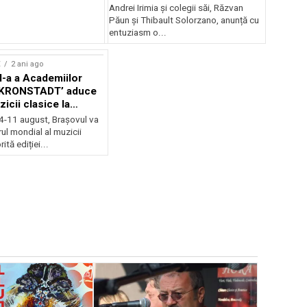
Andrei Irimia și colegii săi, Răzvan
Păun și Thibault Solorzano, anunță cu
entuziasm o...
E
2 ani ago
II-a a Academiilor
KRONSTADT’ aduce
zicii clasice la
 4-11 august, Brașovul va
ul mondial al muzicii
ită ediției...
EVENIMENTE
Weekend c
Teatru la 