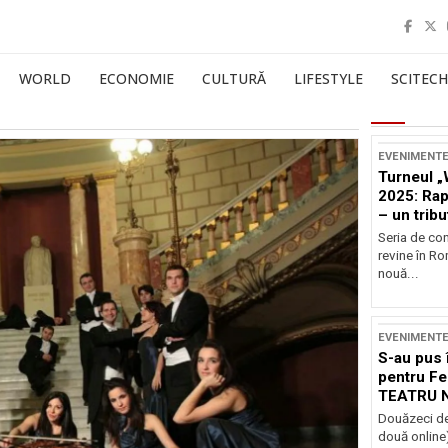
WORLD
ECONOMIE
CULTURĂ
LIFESTYLE
SCITECH
EVENIMENT
Turneul „
2025: Ra
– un tribu
și Occide
Seria de co
revine în R
nouă...
EVENIMENT
S-au pus 
pentru Fe
TEATRU 
Douăzeci de
două online