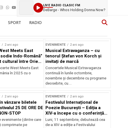
LIVE RADIO CLASIC FM
DeBarge - Whos Holding Donna Now?
SPORT
RADIO
E
2 ani ago
EVENIMENTE
2 ani ago
West Meets East
Musical Extravaganza – cu
psodie Indo-Română”
tenorul Ștefan von Korch și
t cultural între Orient
invitați de marcă
nt
ncerte West Meets East
Concertele Musical Extravaganza
omânia în 2025 cu o
continuă în lunile octombrie,
noiembrie şi decembrie cu programe
deosebite, cu...
E
2 ani ago
EVENIMENTE
2 ani ago
în vânzare biletele
Festivalul Internațional de
stivalul 25 DE ORE DE
Poezie București – Ediția a
NON-STOP
XIV-a începe cu o conferință
despre limba română
 evenimente (dintre care
Luni, 11 septembrie, debutează cea
susținută de Marco Lucchesi
) comprimate pe
de-a XIV-a ediție a Festivalului