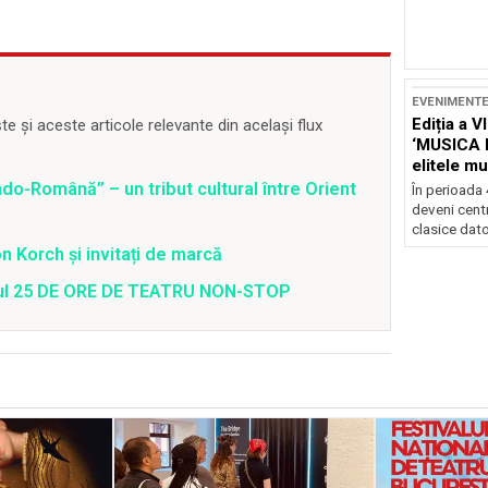
EVENIMENT
Ediția a V
 și aceste articole relevante din același flux
‘MUSICA 
elitele mu
Brașov
o-Română” – un tribut cultural între Orient
În perioada
deveni centr
clasice dator
 Korch și invitați de marcă
valul 25 DE ORE DE TEATRU NON-STOP