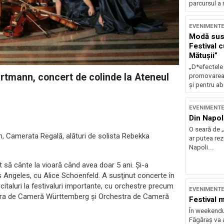
parcursul a 
EVENIMENT
Modă sust
Festival 
Mătușii”
„D*efectele
rtmann, concert de colinde la Ateneul
promovarea 
și pentru ab
EVENIMENT
Din Napol
O seară de „
, Camerata Regală, alături de solista Rebekka
ar putea re
Napoli...
să cânte la vioară când avea doar 5 ani. Şi-a
s Angeles, cu Alice Schoenfeld. A susţinut concerte în
ecitaluri la festivaluri importante, cu orchestre precum
EVENIMENT
tra de Cameră Württemberg şi Orchestra de Cameră
Festival 
În weekendu
Făgăraș va a