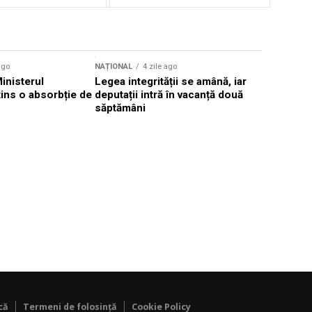
ago
NAȚIONAL
4 zile ago
NAȚIONAL
Ministerul
Legea integrității se amână, iar
Florin Mit
atins o absorbție de
deputații intră în vacanță două
Constanţa,
săptămâni
Parchetul
că
Termeni de folosință
Cookie Policy