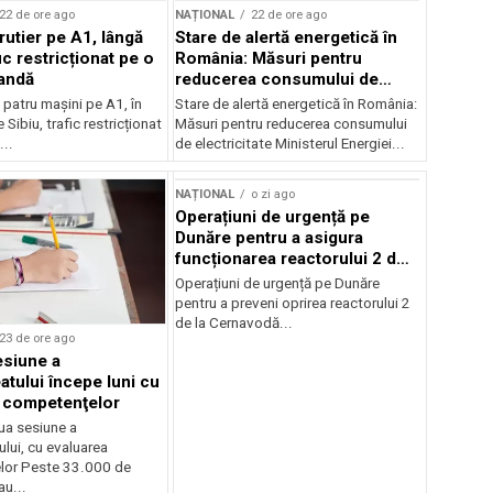
22 de ore ago
NAȚIONAL
22 de ore ago
rutier pe A1, lângă
Stare de alertă energetică în
fic restricționat pe o
România: Măsuri pentru
andă
reducerea consumului de
electricitate
patru mașini pe A1, în
Stare de alertă energetică în România:
 Sibiu, trafic restricționat
Măsuri pentru reducerea consumului
..
de electricitate Ministerul Energiei...
NAȚIONAL
o zi ago
Operațiuni de urgență pe
Dunăre pentru a asigura
funcționarea reactorului 2 de
la Cernavodă
Operațiuni de urgență pe Dunăre
pentru a preveni oprirea reactorului 2
de la Cernavodă...
23 de ore ago
siune a
atului începe luni cu
 competenţelor
ua sesiune a
lui, cu evaluarea
lor Peste 33.000 de
au...