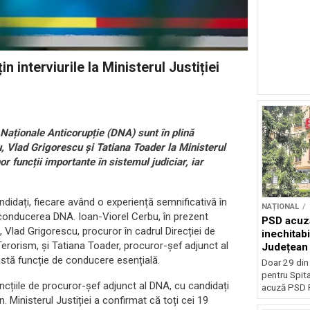
 interviurile la Ministerul Justiției
 Naționale Anticorupție (DNA) sunt în plină
u, Vlad Grigorescu și Tatiana Toader la Ministerul
or funcții importante în sistemul judiciar, iar
candidați, fiecare având o experiență semnificativă în
NAȚIONAL
ru conducerea DNA. Ioan-Viorel Cerbu, în prezent
PSD acuză
 Vlad Grigorescu, procuror în cadrul Direcției de
inechitabi
 Terorism, și Tatiana Toader, procuror-șef adjunct al
Județean 
astă funcție de conducere esențială.
Doar 29 din
pentru Spita
ncțiile de procuror-șef adjunct al DNA, cu candidați
acuză PSD P
 Ministerul Justiției a confirmat că toți cei 19