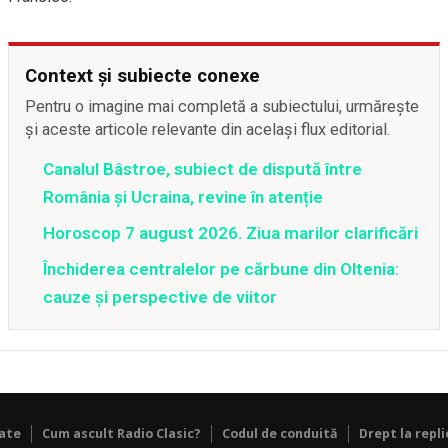
Context și subiecte conexe
Pentru o imagine mai completă a subiectului, urmărește
și aceste articole relevante din același flux editorial.
Canalul Bâstroe, subiect de dispută între
România și Ucraina, revine în atenție
Horoscop 7 august 2026. Ziua marilor clarificări
Închiderea centralelor pe cărbune din Oltenia:
cauze și perspective de viitor
tate
Cum ascult Radio Clasic?
Codul de conduită
Drept la repli