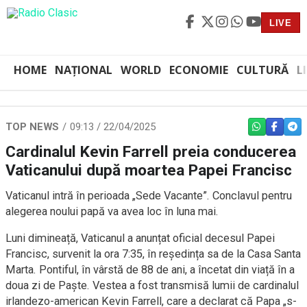
LIVE
HOME
NAȚIONAL
WORLD
ECONOMIE
CULTURĂ
L
TOP NEWS
09:13 / 22/04/2025
WHATSAPP
FACEBO
TEL
Cardinalul Kevin Farrell preia conducerea
Vaticanului după moartea Papei Francisc
Vaticanul intră în perioada „Sede Vacante”. Conclavul pentru
alegerea noului papă va avea loc în luna mai.
Luni dimineață, Vaticanul a anunțat oficial decesul Papei
Francisc, survenit la ora 7:35, în reședința sa de la Casa Santa
Marta. Pontiful, în vârstă de 88 de ani, a încetat din viață în a
doua zi de Paște. Vestea a fost transmisă lumii de cardinalul
irlandezo-american Kevin Farrell, care a declarat că Papa „s-