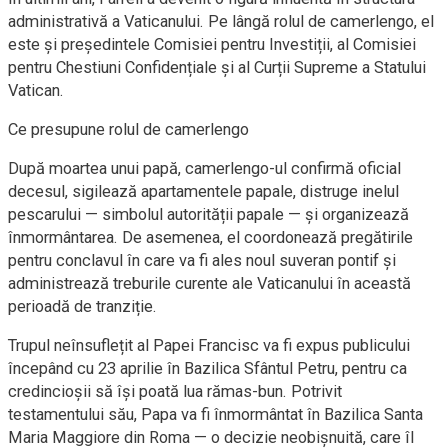
administrativă a Vaticanului. Pe lângă rolul de camerlengo, el
este și președintele Comisiei pentru Investiții, al Comisiei
pentru Chestiuni Confidențiale și al Curții Supreme a Statului
Vatican.
Ce presupune rolul de camerlengo
După moartea unui papă, camerlengo-ul confirmă oficial
decesul, sigilează apartamentele papale, distruge inelul
pescarului — simbolul autorității papale — și organizează
înmormântarea. De asemenea, el coordonează pregătirile
pentru conclavul în care va fi ales noul suveran pontif și
administrează treburile curente ale Vaticanului în această
perioadă de tranziție.
Trupul neînsuflețit al Papei Francisc va fi expus publicului
începând cu 23 aprilie în Bazilica Sfântul Petru, pentru ca
credincioșii să își poată lua rămas-bun. Potrivit
testamentului său, Papa va fi înmormântat în Bazilica Santa
Maria Maggiore din Roma — o decizie neobișnuită, care îl