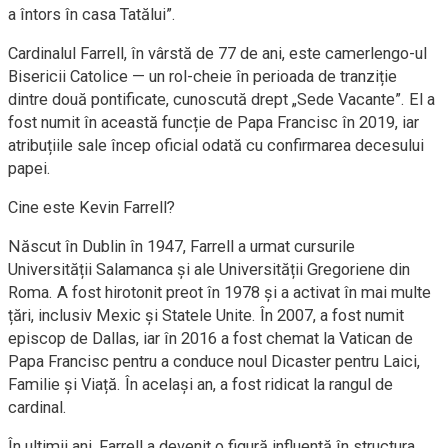
a întors în casa Tatălui”.
Cardinalul Farrell, în vârstă de 77 de ani, este camerlengo-ul
Bisericii Catolice — un rol-cheie în perioada de tranziție
dintre două pontificate, cunoscută drept „Sede Vacante”. El a
fost numit în această funcție de Papa Francisc în 2019, iar
atribuțiile sale încep oficial odată cu confirmarea decesului
papei.
Cine este Kevin Farrell?
Născut în Dublin în 1947, Farrell a urmat cursurile
Universității Salamanca și ale Universității Gregoriene din
Roma. A fost hirotonit preot în 1978 și a activat în mai multe
țări, inclusiv Mexic și Statele Unite. În 2007, a fost numit
episcop de Dallas, iar în 2016 a fost chemat la Vatican de
Papa Francisc pentru a conduce noul Dicaster pentru Laici,
Familie și Viață. În același an, a fost ridicat la rangul de
cardinal.
În ultimii ani, Farrell a devenit o figură influentă în structura