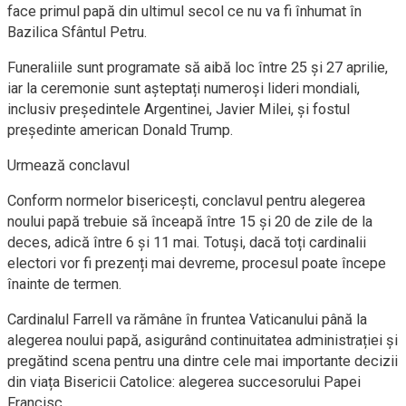
face primul papă din ultimul secol ce nu va fi înhumat în
Bazilica Sfântul Petru.
Funeraliile sunt programate să aibă loc între 25 și 27 aprilie,
iar la ceremonie sunt așteptați numeroși lideri mondiali,
inclusiv președintele Argentinei, Javier Milei, și fostul
președinte american Donald Trump.
Urmează conclavul
Conform normelor bisericești, conclavul pentru alegerea
noului papă trebuie să înceapă între 15 și 20 de zile de la
deces, adică între 6 și 11 mai. Totuși, dacă toți cardinalii
electori vor fi prezenți mai devreme, procesul poate începe
înainte de termen.
Cardinalul Farrell va rămâne în fruntea Vaticanului până la
alegerea noului papă, asigurând continuitatea administrației și
pregătind scena pentru una dintre cele mai importante decizii
din viața Bisericii Catolice: alegerea succesorului Papei
Francisc.