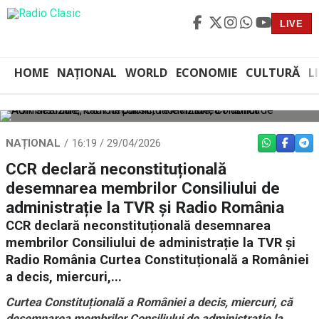
LIVE
HOME
NAȚIONAL
WORLD
ECONOMIE
CULTURĂ
L
NAȚIONAL
16:19 / 29/04/2026
WHATSAPP
FACEBO
TEL
CCR declară neconstituțională
desemnarea membrilor Consiliului de
administrație la TVR și Radio România
CCR declară neconstituțională desemnarea
membrilor Consiliului de administrație la TVR și
Radio România Curtea Constituțională a României
a decis, miercuri,...
Curtea Constituțională a României a decis, miercuri, că
desemnarea membrilor Consiliului de administrație la