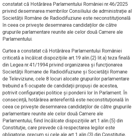
constatat că Hotărârea Parlamentului României nr.46/2025
privind desemnarea membrilor Consiliului de administrație al
Societății Române de Radiodifuziune este neconstituțională
în ceea ce privește desemnarea candidaților de către
grupurile parlamentare reunite ale celor două Camere ale
Parlamentului.
Curtea a constatat că Hotărârea Parlamentului României
criticată a încălcat dispoziţiile art.19 alin.(2) lit.a) teza finală
din Legea nr.41/1994 privind organizarea şi funcţionarea
Societăţii Romane de Radiodifuziune şi Societăţii Romane
de Televiziune, cele 8 locuri alocate grupurilor parlamentare
trebuind a fi ocupate de candidaţii propuşi de acestea,
potrivit configuraţiei politice şi ponderii lor în Parlament. În
consecință, hotărârea antereferită este neconstituţională în
ceea ce priveşte desemnarea candidaţilor de către grupurile
parlamentare reunite ale celor două Camere ale
Parlamentului, fiind încălcate dispozițiile art.1 alin.(5) din
Constituţie, care prevede că respectarea legilor este
obligatorie, precum și cele ale art.1 alin.(3) din Constituţie,